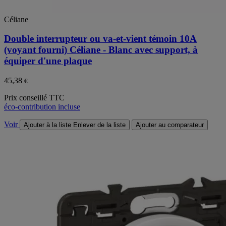
Céliane
Double interrupteur ou va-et-vient témoin 10A
(voyant fourni) Céliane - Blanc avec support, à
équiper d'une plaque
45,38
€
Prix conseillé TTC
éco-contribution incluse
Voir
Ajouter à la liste
Enlever de la liste
Ajouter au comparateur