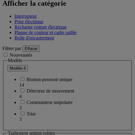
Afficher la catégorie
Interrupteur
Prise électrique
Recharge voiture électrique
Plaque de couleur et cadre saillie
Boîte d'encastrement
Filtrer par
Effacer
Nouveautés
Modèle
Modèle
4
Bouton-poussoir unique
14
Détecteur de mouvement
4
Commutateur unipolaire
3
Triac
3
Traitement antimicrobien