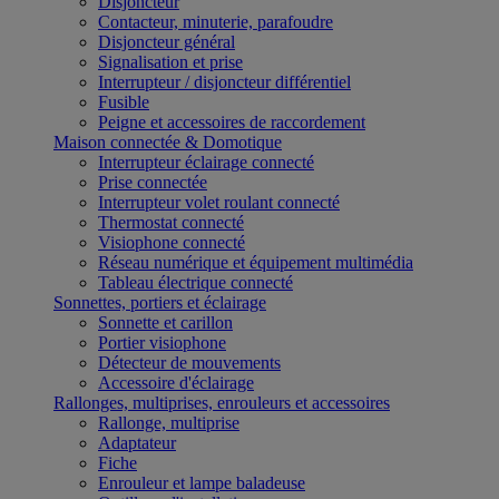
Disjoncteur
Contacteur, minuterie, parafoudre
Disjoncteur général
Signalisation et prise
Interrupteur / disjoncteur différentiel
Fusible
Peigne et accessoires de raccordement
Maison connectée & Domotique
Interrupteur éclairage connecté
Prise connectée
Interrupteur volet roulant connecté
Thermostat connecté
Visiophone connecté
Réseau numérique et équipement multimédia
Tableau électrique connecté
Sonnettes, portiers et éclairage
Sonnette et carillon
Portier visiophone
Détecteur de mouvements
Accessoire d'éclairage
Rallonges, multiprises, enrouleurs et accessoires
Rallonge, multiprise
Adaptateur
Fiche
Enrouleur et lampe baladeuse