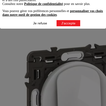
et à des fins publicitaires.
Consultez notre
Politique de confidentialité
pour en savoir plus.
Prix conseillé TTC
éco-contribution incluse
Vous pouvez gérer vos préférences personnelles et
personnaliser vos choix
dans notre outil de gestion des cookies
.
Voir
Ajouter à la liste
Enlever de la liste
Ajouter au comparateur
Je refuse
J'accepte