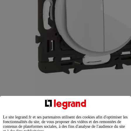
Céliane
Interrupteur ou va-et-vient et poussoir Céliane -
Blanc avec support, à équiper d'une plaque
Le site legrand.fr et ses partenaires utilisent des cookies afin d'optimiser les
fonctionnalités du site, de vous proposer des vidéos et des remontées de
contenus de plateformes sociales, à des fins d'analyse de l'audience du site
33,69
€