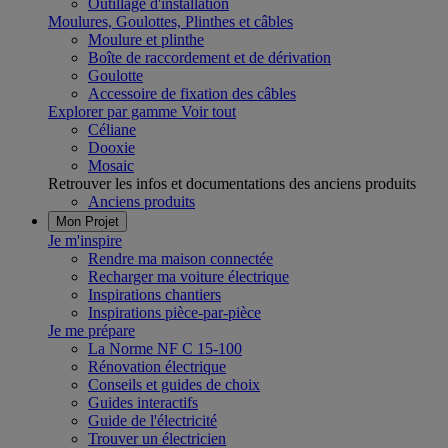
Outillage d'installation
Moulures, Goulottes, Plinthes et câbles
Moulure et plinthe
Boîte de raccordement et de dérivation
Goulotte
Accessoire de fixation des câbles
Explorer par gamme
Voir tout
Céliane
Dooxie
Mosaic
Retrouver les infos et documentations des anciens produits
Anciens produits
Mon Projet
Je m'inspire
Rendre ma maison connectée
Recharger ma voiture électrique
Inspirations chantiers
Inspirations pièce-par-pièce
Je me prépare
La Norme NF C 15-100
Rénovation électrique
Conseils et guides de choix
Guides interactifs
Guide de l'électricité
Trouver un électricien