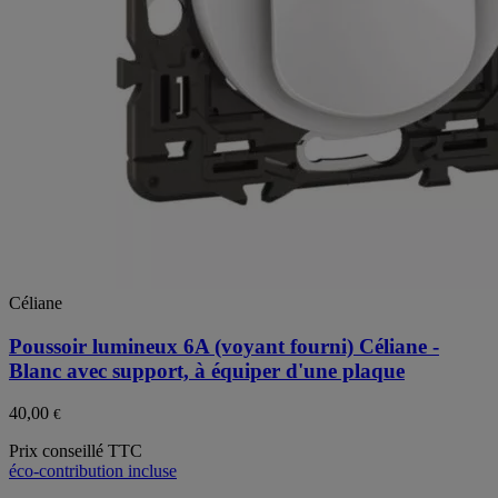
Céliane
Poussoir lumineux 6A (voyant fourni) Céliane -
Blanc avec support, à équiper d'une plaque
40,00
€
Prix conseillé TTC
éco-contribution incluse