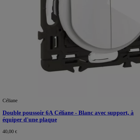
Céliane
Double poussoir 6A Céliane - Blanc avec support, à
équiper d'une plaque
40,00
€