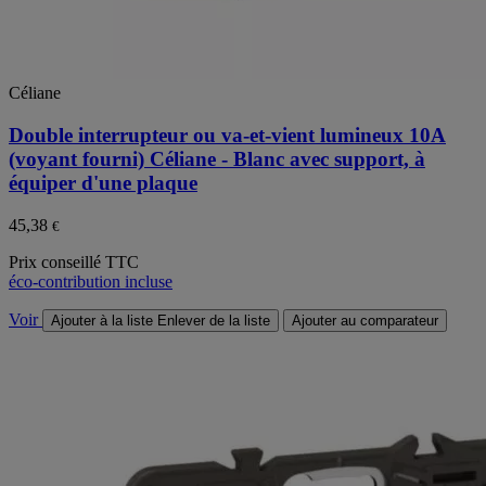
Céliane
Double interrupteur ou va-et-vient lumineux 10A
(voyant fourni) Céliane - Blanc avec support, à
équiper d'une plaque
45,38
€
Prix conseillé TTC
éco-contribution incluse
Voir
Ajouter à la liste
Enlever de la liste
Ajouter au comparateur