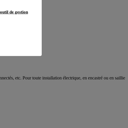
outil de gestion
és, etc. Pour toute installation électrique, en encastré ou en saillie