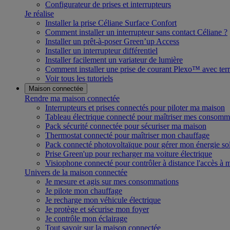
Configurateur de prises et interrupteurs
Je réalise
Installer la prise Céliane Surface Confort
Comment installer un interrupteur sans contact Céliane ?
Installer un prêt-à-poser Green’up Access
Installer un interrupteur différentiel
Installer facilement un variateur de lumière
Comment installer une prise de courant Plexo™ avec terr
Voir tous les tutoriels
Maison connectée
Rendre ma maison connectée
Interrupteurs et prises connectés pour piloter ma maison
Tableau électrique connecté pour maîtriser mes consomm
Pack sécurité connectée pour sécuriser ma maison
Thermostat connecté pour maîtriser mon chauffage
Pack connecté photovoltaïque pour gérer mon énergie sol
Prise Green'up pour recharger ma voiture électrique
Visiophone connecté pour contrôler à distance l'accès à
Univers de la maison connectée
Je mesure et agis sur mes consommations
Je pilote mon chauffage
Je recharge mon véhicule électrique
Je protège et sécurise mon foyer
Je contrôle mon éclairage
Tout savoir sur la maison connectée