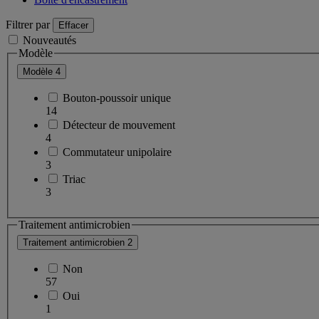
Filtrer par
Effacer
Nouveautés
Modèle
Modèle
4
Bouton-poussoir unique
14
Détecteur de mouvement
4
Commutateur unipolaire
3
Triac
3
Traitement antimicrobien
Traitement antimicrobien
2
Non
57
Oui
1