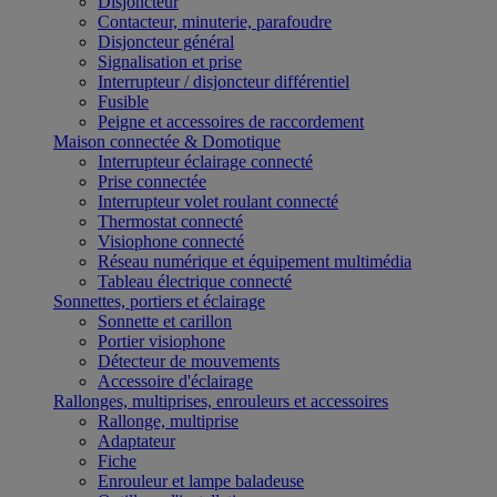
Disjoncteur
Contacteur, minuterie, parafoudre
Disjoncteur général
Signalisation et prise
Interrupteur / disjoncteur différentiel
Fusible
Peigne et accessoires de raccordement
Maison connectée & Domotique
Interrupteur éclairage connecté
Prise connectée
Interrupteur volet roulant connecté
Thermostat connecté
Visiophone connecté
Réseau numérique et équipement multimédia
Tableau électrique connecté
Sonnettes, portiers et éclairage
Sonnette et carillon
Portier visiophone
Détecteur de mouvements
Accessoire d'éclairage
Rallonges, multiprises, enrouleurs et accessoires
Rallonge, multiprise
Adaptateur
Fiche
Enrouleur et lampe baladeuse