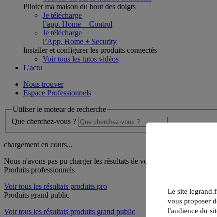
Piloter ma maison du bout des doigts
Je télécharge
l’app. Home + Control
Je télécharge
l’App. Home + Security
Installer et configurer les produits connectés
Voir tous les tutos vidéos
L'actu
Nous trouver
Espace Professionnels
Utiliser le moteur de recherche
Que cherchez-vous ?
chargement en cours...
Nous n'avons pas pu charger les résultats de votre recherche
Produits professionnels
Voir tous les résultats produits pro
Le site legrand.f
Produits grand public
vous proposer de
l'audience du sit
Voir tous les résultats produits grand public