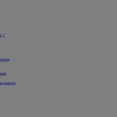
e ?
ations
aire
 ma maison