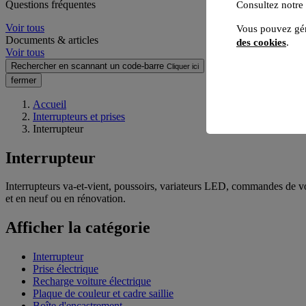
Questions fréquentes
Consultez notre
Voir tous
Vous pouvez gér
Documents & articles
des cookies
.
Voir tous
Rechercher en scannant un code-barre
Cliquer ici
fermer
Accueil
Interrupteurs et prises
Interrupteur
Interrupteur
Interrupteurs va-et-vient, poussoirs, variateurs LED, commandes de vol
et en neuf ou en rénovation.
Afficher la catégorie
Interrupteur
Prise électrique
Recharge voiture électrique
Plaque de couleur et cadre saillie
Boîte d'encastrement