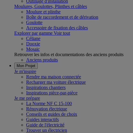
Outillage d'installation
Moulures, Goulottes, Plinthes et câbles
Moulure et plinthe
Boîte de raccordement et de dérivation
Goulotte
Accessoire de fixation des câbles
Explorer par gamme
Voir tout
Céliane
Dooxie
Mosaic
Retrouver les infos et documentations des anciens produits
Anciens produits
Mon Projet
Je m'inspire
Rendre ma maison connectée
Recharger ma voiture électrique
Inspirations chantiers
Inspirations pièce-par-pièce
Je me prépare
La Norme NF C 15-100
Rénovation électrique
Conseils et guides de choix
Guides interactifs
Guide de l'électricité
Trouver un électricien