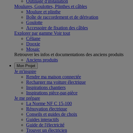
Outillage d'installation
Moulures, Goulottes, Plinthes et câbles
Moulure et plinthe
Boîte de raccordement et de dérivation
Goulotte
Accessoire de fixation des câbles
Explorer par gamme
Voir tout
Céliane
Dooxie
Mosaic
Retrouver les infos et documentations des anciens produits
Anciens produits
Mon Projet
Je m'inspire
Rendre ma maison connectée
Recharger ma voiture électrique
Inspirations chantiers
Inspirations pièce-par-pièce
Je me prépare
La Norme NF C 15-100
Rénovation électrique
Conseils et guides de choix
Guides interactifs
Guide de l'électricité
Trouver un électricien