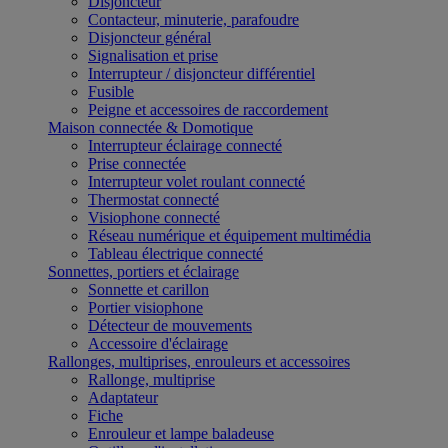
Disjoncteur
Contacteur, minuterie, parafoudre
Disjoncteur général
Signalisation et prise
Interrupteur / disjoncteur différentiel
Fusible
Peigne et accessoires de raccordement
Maison connectée & Domotique
Interrupteur éclairage connecté
Prise connectée
Interrupteur volet roulant connecté
Thermostat connecté
Visiophone connecté
Réseau numérique et équipement multimédia
Tableau électrique connecté
Sonnettes, portiers et éclairage
Sonnette et carillon
Portier visiophone
Détecteur de mouvements
Accessoire d'éclairage
Rallonges, multiprises, enrouleurs et accessoires
Rallonge, multiprise
Adaptateur
Fiche
Enrouleur et lampe baladeuse