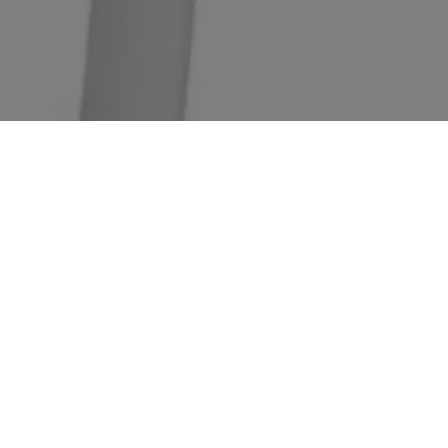
Fiche mâle avec terre plastique - extraction facilitée -
blanc
10,02
€
Prix conseillé TTC
éco-contribution incluse
Voir
Ajouter à la liste
Enlever de la liste
Ajouter au comparateur