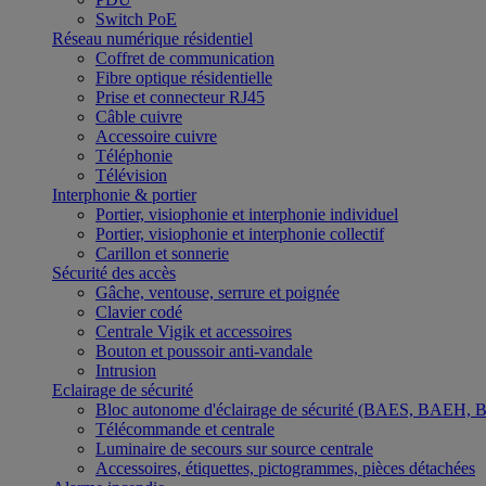
Switch PoE
Réseau numérique résidentiel
Coffret de communication
Fibre optique résidentielle
Prise et connecteur RJ45
Câble cuivre
Accessoire cuivre
Téléphonie
Télévision
Interphonie & portier
Portier, visiophonie et interphonie individuel
Portier, visiophonie et interphonie collectif
Carillon et sonnerie
Sécurité des accès
Gâche, ventouse, serrure et poignée
Clavier codé
Centrale Vigik et accessoires
Bouton et poussoir anti-vandale
Intrusion
Eclairage de sécurité
Bloc autonome d'éclairage de sécurité (BAES, BAEH,
Télécommande et centrale
Luminaire de secours sur source centrale
Accessoires, étiquettes, pictogrammes, pièces détachées