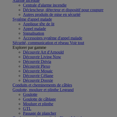
Alarme incendie
Centrale d'alarme incendie
Déclencheur, détecteur et dispositif pour coupure
Autres produits de mise en sécurité
Système d'appel malade
Applique tête de lit
Appel malade
Signalisation
Accessoires système d'appel malade
Sécurité, communication et réseau
Voir tout
Explorer par gamme
Découvrir Art d'Arnould
Découvrir Living Now
Découvrir Drivia
Découvrir Plexo
Découvrir Mosaic
Découvrir Céliane
Découvrir Dooxie
Conduits et cheminements de câbles
Goulotte, moulure et plinthe Legrand
Goulotte
Goulotte de câblage
Moulure et plinthe
GTL
Passage de plancher