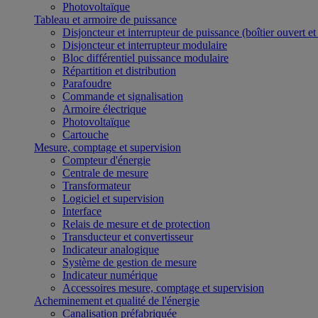
Photovoltaïque
Tableau et armoire de puissance
Disjoncteur et interrupteur de puissance (boîtier ouvert e
Disjoncteur et interrupteur modulaire
Bloc différentiel puissance modulaire
Répartition et distribution
Parafoudre
Commande et signalisation
Armoire électrique
Photovoltaïque
Cartouche
Mesure, comptage et supervision
Compteur d'énergie
Centrale de mesure
Transformateur
Logiciel et supervision
Interface
Relais de mesure et de protection
Transducteur et convertisseur
Indicateur analogique
Système de gestion de mesure
Indicateur numérique
Accessoires mesure, comptage et supervision
Acheminement et qualité de l'énergie
Canalisation préfabriquée