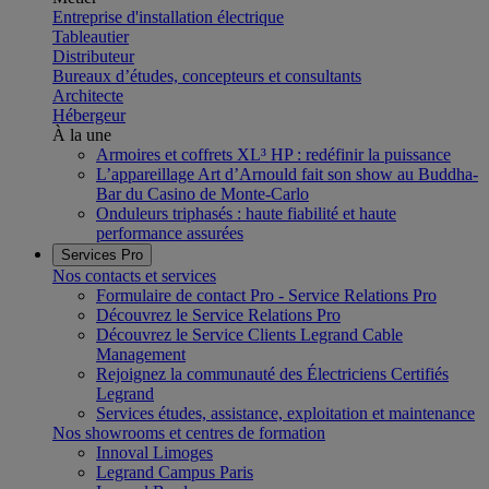
Entreprise d'installation électrique
Tableautier
Distributeur
Bureaux d’études, concepteurs et consultants
Architecte
Hébergeur
À la une
Armoires et coffrets XL³ HP : redéfinir la puissance
L’appareillage Art d’Arnould fait son show au Buddha-
Bar du Casino de Monte-Carlo
Onduleurs triphasés : haute fiabilité et haute
performance assurées
Services Pro
Nos contacts et services
Formulaire de contact Pro - Service Relations Pro
Découvrez le Service Relations Pro
Découvrez le Service Clients Legrand Cable
Management
Rejoignez la communauté des Électriciens Certifiés
Legrand
Services études, assistance, exploitation et maintenance
Nos showrooms et centres de formation
Innoval Limoges
Legrand Campus Paris