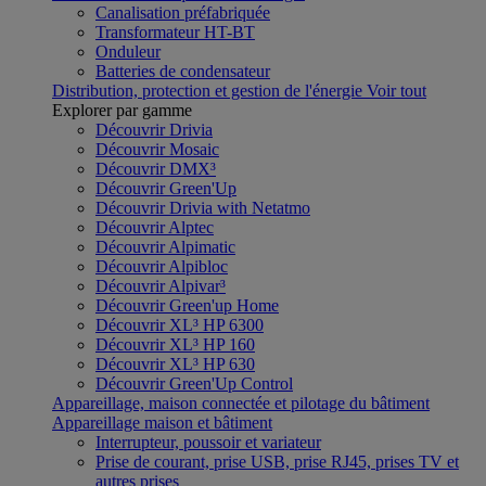
Canalisation préfabriquée
Transformateur HT-BT
Onduleur
Batteries de condensateur
Distribution, protection et gestion de l'énergie
Voir tout
Explorer par gamme
Découvrir Drivia
Découvrir Mosaic
Découvrir DMX³
Découvrir Green'Up
Découvrir Drivia with Netatmo
Découvrir Alptec
Découvrir Alpimatic
Découvrir Alpibloc
Découvrir Alpivar³
Découvrir Green'up Home
Découvrir XL³ HP 6300
Découvrir XL³ HP 160
Découvrir XL³ HP 630
Découvrir Green'Up Control
Appareillage, maison connectée et pilotage du bâtiment
Appareillage maison et bâtiment
Interrupteur, poussoir et variateur
Prise de courant, prise USB, prise RJ45, prises TV et
autres prises