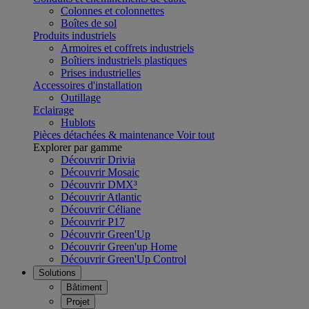
Colonnes et colonnettes
Boîtes de sol
Produits industriels
Armoires et coffrets industriels
Boîtiers industriels plastiques
Prises industrielles
Accessoires d'installation
Outillage
Eclairage
Hublots
Pièces détachées & maintenance
Voir tout
Explorer par gamme
Découvrir Drivia
Découvrir Mosaic
Découvrir DMX³
Découvrir Atlantic
Découvrir Céliane
Découvrir P17
Découvrir Green'Up
Découvrir Green'up Home
Découvrir Green'Up Control
Solutions
Bâtiment
Projet