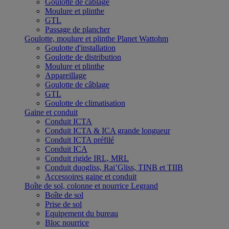
Goulotte de câblage
Moulure et plinthe
GTL
Passage de plancher
Goulotte, moulure et plinthe Planet Wattohm
Goulotte d'installation
Goulotte de distribution
Moulure et plinthe
Appareillage
Goulotte de câblage
GTL
Goulotte de climatisation
Gaine et conduit
Conduit ICTA
Conduit ICTA & ICA grande longueur
Conduit ICTA préfilé
Conduit ICA
Conduit rigide IRL, MRL
Conduit duogliss, Rai’Gliss, TINB et TIIB
Accessoires gaine et conduit
Boîte de sol, colonne et nourrice Legrand
Boîte de sol
Prise de sol
Equipement du bureau
Bloc nourrice