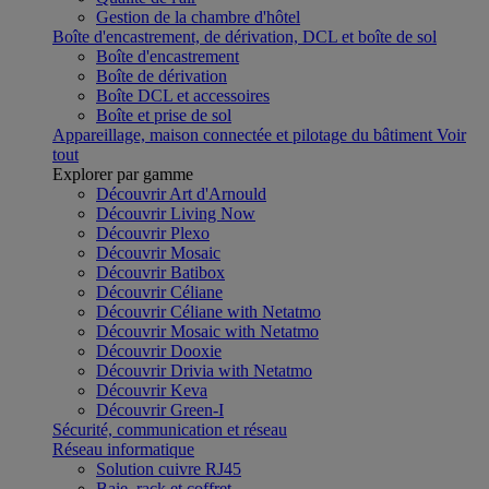
Gestion de la chambre d'hôtel
Boîte d'encastrement, de dérivation, DCL et boîte de sol
Boîte d'encastrement
Boîte de dérivation
Boîte DCL et accessoires
Boîte et prise de sol
Appareillage, maison connectée et pilotage du bâtiment
Voir
tout
Explorer par gamme
Découvrir Art d'Arnould
Découvrir Living Now
Découvrir Plexo
Découvrir Mosaic
Découvrir Batibox
Découvrir Céliane
Découvrir Céliane with Netatmo
Découvrir Mosaic with Netatmo
Découvrir Dooxie
Découvrir Drivia with Netatmo
Découvrir Keva
Découvrir Green-I
Sécurité, communication et réseau
Réseau informatique
Solution cuivre RJ45
Baie, rack et coffret