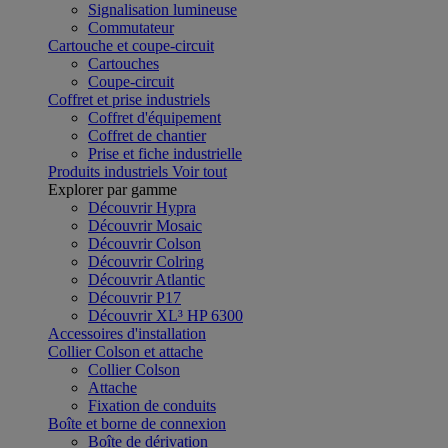
Signalisation lumineuse
Commutateur
Cartouche et coupe-circuit
Cartouches
Coupe-circuit
Coffret et prise industriels
Coffret d'équipement
Coffret de chantier
Prise et fiche industrielle
Produits industriels
Voir tout
Explorer par gamme
Découvrir Hypra
Découvrir Mosaic
Découvrir Colson
Découvrir Colring
Découvrir Atlantic
Découvrir P17
Découvrir XL³ HP 6300
Accessoires d'installation
Collier Colson et attache
Collier Colson
Attache
Fixation de conduits
Boîte et borne de connexion
Boîte de dérivation