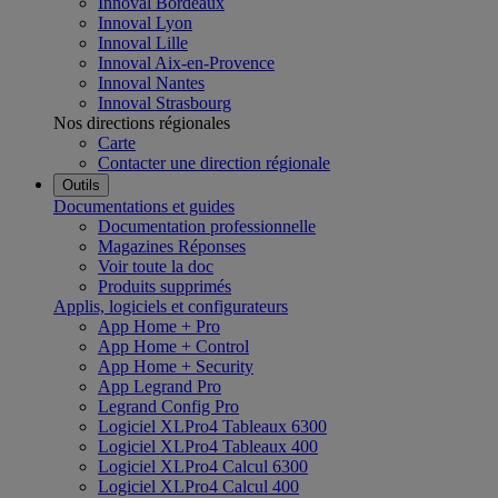
Innoval Bordeaux
Innoval Lyon
Innoval Lille
Innoval Aix-en-Provence
Innoval Nantes
Innoval Strasbourg
Nos directions régionales
Carte
Contacter une direction régionale
Outils
Documentations et guides
Documentation professionnelle
Magazines Réponses
Voir toute la doc
Produits supprimés
Applis, logiciels et configurateurs
App Home + Pro
App Home + Control
App Home + Security
App Legrand Pro
Legrand Config Pro
Logiciel XLPro4 Tableaux 6300
Logiciel XLPro4 Tableaux 400
Logiciel XLPro4 Calcul 6300
Logiciel XLPro4 Calcul 400