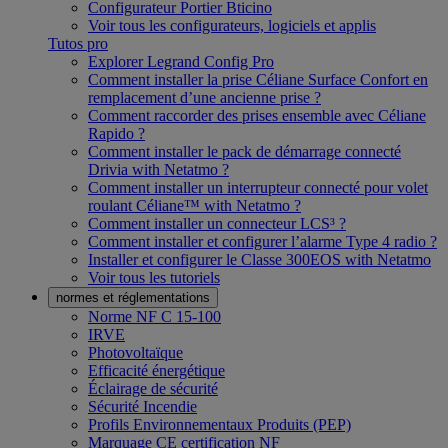
Configurateur Portier Bticino
Voir tous les configurateurs, logiciels et applis
Tutos pro
Explorer Legrand Config Pro
Comment installer la prise Céliane Surface Confort en
remplacement d’une ancienne prise ?
Comment raccorder des prises ensemble avec Céliane
Rapido ?
Comment installer le pack de démarrage connecté
Drivia with Netatmo ?
Comment installer un interrupteur connecté pour volet
roulant Céliane™ with Netatmo ?
Comment installer un connecteur LCS³ ?
Comment installer et configurer l’alarme Type 4 radio ?
Installer et configurer le Classe 300EOS with Netatmo
Voir tous les tutoriels
normes et réglementations
Norme NF C 15-100
IRVE
Photovoltaïque
Efficacité énergétique
Éclairage de sécurité
Sécurité Incendie
Profils Environnementaux Produits (PEP)
Marquage CE certification NF