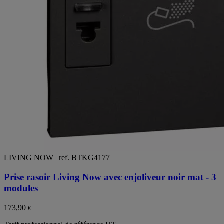
LIVING NOW | ref. BTKG4177
Prise rasoir Living Now avec enjoliveur noir mat - 3
modules
173,90
€