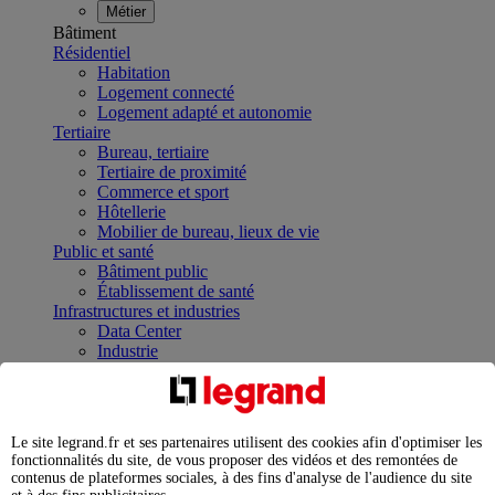
Métier
Bâtiment
Résidentiel
Habitation
Logement connecté
Logement adapté et autonomie
Tertiaire
Bureau, tertiaire
Tertiaire de proximité
Commerce et sport
Hôtellerie
Mobilier de bureau, lieux de vie
Public et santé
Bâtiment public
Établissement de santé
Infrastructures et industries
Data Center
Industrie
Infrastructures
À la une
Contrôler et planifier le fonctionnement des appareils
électriques avec le contacteur connecté
Le site legrand.fr et ses partenaires utilisent des cookies afin d'optimiser les
Répartir et optimiser son tableau électrique
fonctionnalités du site, de vous proposer des vidéos et des remontées de
Legrand Data Center Solutions : concentrer les
contenus de plateformes sociales, à des fins d'analyse de l'audience du site
expertises au service de vos performances