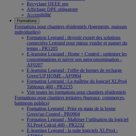
Recyclage DEEE pro
Affichage DPE obligatoire
Accessibilité
Formations
Formations pour chantiers résidentiels (logements, maisons
individuelles)
Formation Legrand : devenir expert des solutions
connectées Legrand pour mieux vendre et gagner du
temps - PR1205
E-learning Legrand : Home + Control : optimiser les
consommations et suivre son autoconsommation -
AF0207
E-learning Legrand : l'offre de bornes de recharge
Green'UP HOME - AF0904
Formation Legrand : La maîtrise du logiciel XLPro4
Tableaux 400 - PR2235
Voir toutes les formations pour chantiers résidentiels
Formations pour chantiers tertiaires (bureaux, commerces,
batiments publics)
Formation Legrand : Prise en main de la borne
Green'up Control - PR0904
Formation Legrand - Maîtriser l’utilisation du logiciel
XLPro4 Calcul 400 - PR2232
E-learning Legrand : la suite logiciels XLPro4 -
AF0604