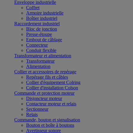
Enveloppe industrielle
Coffret
Armoire industrielle
Boîtier industriel
Raccordement industriel
Bloc de jonction
Presse-étoupe
Embout de câblage
Connecteur
Conduit flexible
Transformateur et alimentation
Transformateur
Alimentation
Collier et accessoires de repérage
Repérage fils et câbles
Collier d'équipement Colring
Collier d'installation Colson
Commande et protection moteur
Disjoncteur moteur
Contacteur moteur et relais
Sectionneur
Relais
Commande, bouton et signalisation
Bouton et boîte à boutons
Avertisseur sonore