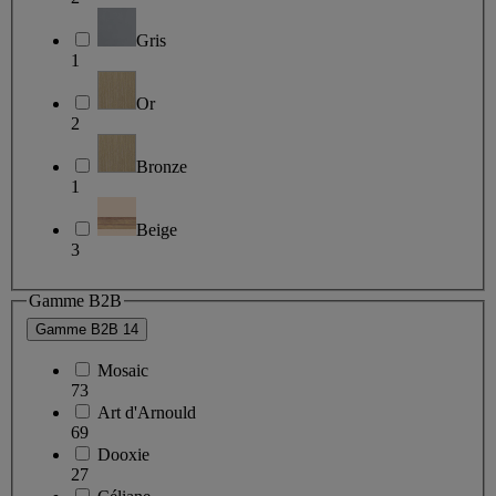
Gris
1
Or
2
Bronze
1
Beige
3
Gamme B2B
Gamme B2B
14
Mosaic
73
Art d'Arnould
69
Dooxie
27