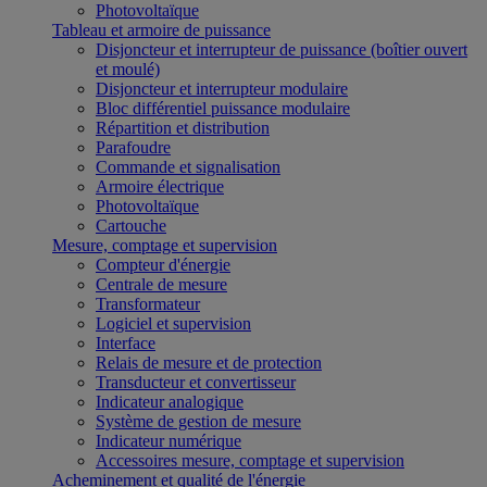
Photovoltaïque
Tableau et armoire de puissance
Disjoncteur et interrupteur de puissance (boîtier ouvert
et moulé)
Disjoncteur et interrupteur modulaire
Bloc différentiel puissance modulaire
Répartition et distribution
Parafoudre
Commande et signalisation
Armoire électrique
Photovoltaïque
Cartouche
Mesure, comptage et supervision
Compteur d'énergie
Centrale de mesure
Transformateur
Logiciel et supervision
Interface
Relais de mesure et de protection
Transducteur et convertisseur
Indicateur analogique
Système de gestion de mesure
Indicateur numérique
Accessoires mesure, comptage et supervision
Acheminement et qualité de l'énergie