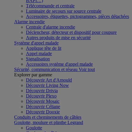
BAPI…)
Télécommande et centrale
Luminaire de secours sur source centrale
Accessoires, étiquettes, pictogrammes, pièces détachées
Alarme incendie
Centrale d'alarme incendie
Déclencheur, détecteur et dispositif pour coupure
Autres produits de mise en sécurité
Système d'appel malade
Applique tête de lit
Appel malade
Signalisation
Accessoires système d'appel malade
Sécurité, communication et réseau
Voir tout
Explorer par gamme
Découvrir Art d'Arnould
Découvrir Living Now
Découvrir Drivia
Découvrir Plexo
Découvrir Mosaic
Découvrir Céliane
Découvrir Dooxie
Conduits et cheminements de câbles
Goulotte, moulure et plinthe Legrand
Goulotte