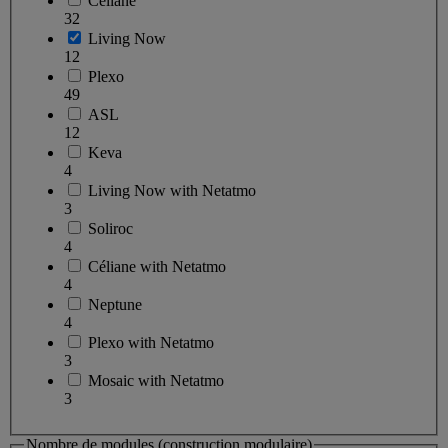
Céliane
32
Living Now
12
Plexo
49
ASL
12
Keva
4
Living Now with Netatmo
3
Soliroc
4
Céliane with Netatmo
4
Neptune
4
Plexo with Netatmo
3
Mosaic with Netatmo
3
Nombre de modules (construction modulaire)