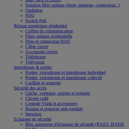
Solution fibre optique (tiroir, panneau, connecteur...)
Onduleur
PDU
Switch PoE
Réseau numérique résidentiel
Coffret de communication
Fibre optique résidentielle
Prise et connecteur RJ45
Câble cuivre
Accessoire cuivre
Téléphonie
Télévision
Interphonie & portier
Portier, visiophonie et interphonie individuel
Portier, visiophonie et interphonie collectif
Carillon et sonnerie
Sécurité des accès
Gâche, ventouse, serrure et poignée
Clavier codé
Centrale Vigik et accessoires
Bouton et poussoir anti-vandale
Intrusion
Eclairage de sécurité
Bloc autonome d'éclairage de sécurité (BAES, BAEH,