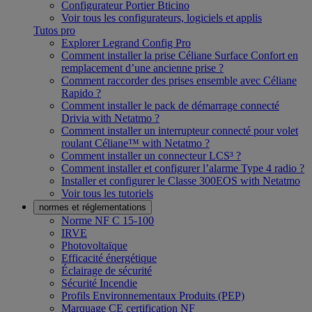
Configurateur Portier Bticino
Voir tous les configurateurs, logiciels et applis
Tutos pro
Explorer Legrand Config Pro
Comment installer la prise Céliane Surface Confort en
remplacement d’une ancienne prise ?
Comment raccorder des prises ensemble avec Céliane
Rapido ?
Comment installer le pack de démarrage connecté
Drivia with Netatmo ?
Comment installer un interrupteur connecté pour volet
roulant Céliane™ with Netatmo ?
Comment installer un connecteur LCS³ ?
Comment installer et configurer l’alarme Type 4 radio ?
Installer et configurer le Classe 300EOS with Netatmo
Voir tous les tutoriels
normes et réglementations
Norme NF C 15-100
IRVE
Photovoltaïque
Efficacité énergétique
Éclairage de sécurité
Sécurité Incendie
Profils Environnementaux Produits (PEP)
Marquage CE certification NF