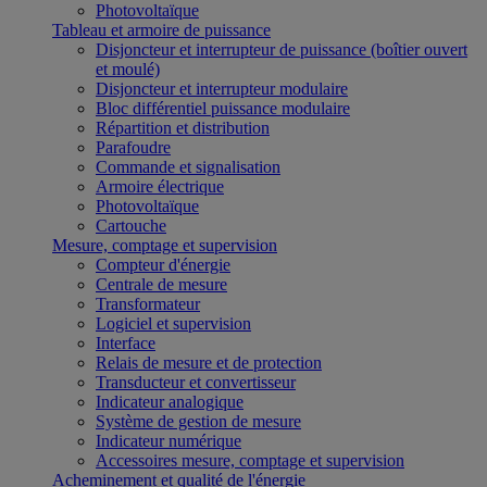
Photovoltaïque
Tableau et armoire de puissance
Disjoncteur et interrupteur de puissance (boîtier ouvert
et moulé)
Disjoncteur et interrupteur modulaire
Bloc différentiel puissance modulaire
Répartition et distribution
Parafoudre
Commande et signalisation
Armoire électrique
Photovoltaïque
Cartouche
Mesure, comptage et supervision
Compteur d'énergie
Centrale de mesure
Transformateur
Logiciel et supervision
Interface
Relais de mesure et de protection
Transducteur et convertisseur
Indicateur analogique
Système de gestion de mesure
Indicateur numérique
Accessoires mesure, comptage et supervision
Acheminement et qualité de l'énergie