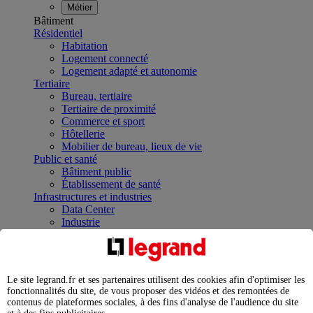
Métier
Bâtiment
Résidentiel
Habitation
Logement connecté
Logement adapté et autonomie
Tertiaire
Bureau, tertiaire
Tertiaire de proximité
Commerce et sport
Hôtellerie
Mobilier de bureau, lieux de vie
Public et santé
Bâtiment public
Établissement de santé
Infrastructures et industries
Data Center
Industrie
Infrastructures
À la une
Contrôler et planifier le fonctionnement des appareils
électriques avec le contacteur connecté
Le site legrand.fr et ses partenaires utilisent des cookies afin d'optimiser les
Répartir et optimiser son tableau électrique
fonctionnalités du site, de vous proposer des vidéos et des remontées de
Legrand Data Center Solutions : concentrer les
contenus de plateformes sociales, à des fins d'analyse de l'audience du site
expertises au service de vos performances