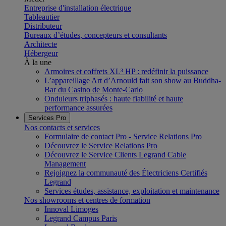
Entreprise d'installation électrique
Tableautier
Distributeur
Bureaux d’études, concepteurs et consultants
Architecte
Hébergeur
À la une
Armoires et coffrets XL³ HP : redéfinir la puissance
L’appareillage Art d’Arnould fait son show au Buddha-
Bar du Casino de Monte-Carlo
Onduleurs triphasés : haute fiabilité et haute
performance assurées
Services Pro
Nos contacts et services
Formulaire de contact Pro - Service Relations Pro
Découvrez le Service Relations Pro
Découvrez le Service Clients Legrand Cable
Management
Rejoignez la communauté des Électriciens Certifiés
Legrand
Services études, assistance, exploitation et maintenance
Nos showrooms et centres de formation
Innoval Limoges
Legrand Campus Paris