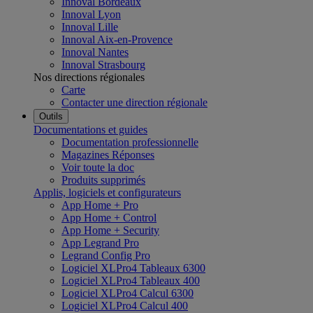
Innoval Bordeaux
Innoval Lyon
Innoval Lille
Innoval Aix-en-Provence
Innoval Nantes
Innoval Strasbourg
Nos directions régionales
Carte
Contacter une direction régionale
Outils
Documentations et guides
Documentation professionnelle
Magazines Réponses
Voir toute la doc
Produits supprimés
Applis, logiciels et configurateurs
App Home + Pro
App Home + Control
App Home + Security
App Legrand Pro
Legrand Config Pro
Logiciel XLPro4 Tableaux 6300
Logiciel XLPro4 Tableaux 400
Logiciel XLPro4 Calcul 6300
Logiciel XLPro4 Calcul 400