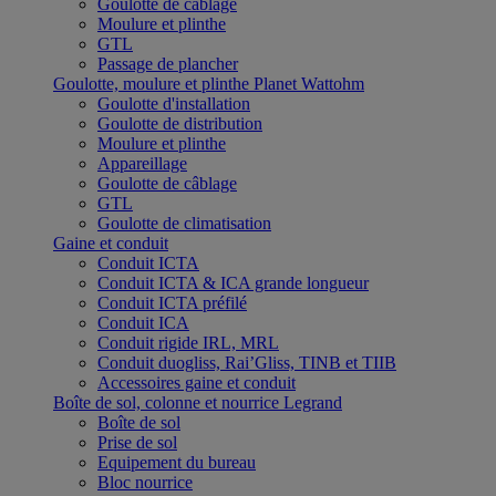
Goulotte de câblage
Moulure et plinthe
GTL
Passage de plancher
Goulotte, moulure et plinthe Planet Wattohm
Goulotte d'installation
Goulotte de distribution
Moulure et plinthe
Appareillage
Goulotte de câblage
GTL
Goulotte de climatisation
Gaine et conduit
Conduit ICTA
Conduit ICTA & ICA grande longueur
Conduit ICTA préfilé
Conduit ICA
Conduit rigide IRL, MRL
Conduit duogliss, Rai’Gliss, TINB et TIIB
Accessoires gaine et conduit
Boîte de sol, colonne et nourrice Legrand
Boîte de sol
Prise de sol
Equipement du bureau
Bloc nourrice