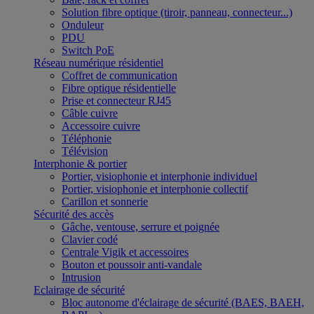
Solution fibre optique (tiroir, panneau, connecteur...)
Onduleur
PDU
Switch PoE
Réseau numérique résidentiel
Coffret de communication
Fibre optique résidentielle
Prise et connecteur RJ45
Câble cuivre
Accessoire cuivre
Téléphonie
Télévision
Interphonie & portier
Portier, visiophonie et interphonie individuel
Portier, visiophonie et interphonie collectif
Carillon et sonnerie
Sécurité des accès
Gâche, ventouse, serrure et poignée
Clavier codé
Centrale Vigik et accessoires
Bouton et poussoir anti-vandale
Intrusion
Eclairage de sécurité
Bloc autonome d'éclairage de sécurité (BAES, BAEH,