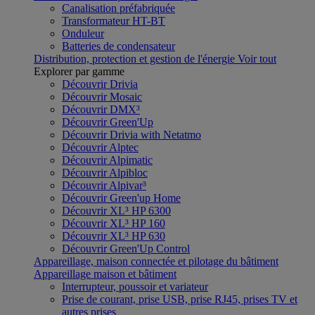
Canalisation préfabriquée
Transformateur HT-BT
Onduleur
Batteries de condensateur
Distribution, protection et gestion de l'énergie
Voir tout
Explorer par gamme
Découvrir Drivia
Découvrir Mosaic
Découvrir DMX³
Découvrir Green'Up
Découvrir Drivia with Netatmo
Découvrir Alptec
Découvrir Alpimatic
Découvrir Alpibloc
Découvrir Alpivar³
Découvrir Green'up Home
Découvrir XL³ HP 6300
Découvrir XL³ HP 160
Découvrir XL³ HP 630
Découvrir Green'Up Control
Appareillage, maison connectée et pilotage du bâtiment
Appareillage maison et bâtiment
Interrupteur, poussoir et variateur
Prise de courant, prise USB, prise RJ45, prises TV et
autres prises