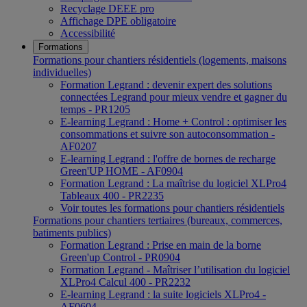
Recyclage DEEE pro
Affichage DPE obligatoire
Accessibilité
Formations
Formations pour chantiers résidentiels (logements, maisons
individuelles)
Formation Legrand : devenir expert des solutions
connectées Legrand pour mieux vendre et gagner du
temps - PR1205
E-learning Legrand : Home + Control : optimiser les
consommations et suivre son autoconsommation -
AF0207
E-learning Legrand : l'offre de bornes de recharge
Green'UP HOME - AF0904
Formation Legrand : La maîtrise du logiciel XLPro4
Tableaux 400 - PR2235
Voir toutes les formations pour chantiers résidentiels
Formations pour chantiers tertiaires (bureaux, commerces,
batiments publics)
Formation Legrand : Prise en main de la borne
Green'up Control - PR0904
Formation Legrand - Maîtriser l’utilisation du logiciel
XLPro4 Calcul 400 - PR2232
E-learning Legrand : la suite logiciels XLPro4 -
AF0604