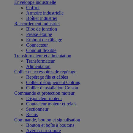
Enveloppe industrielle
Coffret
Armoire industrielle
Boîtier industriel
Raccordement industriel
Bloc de jonction
Presse-étoupe
Embout de câblage
Connecteur
Conduit flexible
Transformateur et alimentation
Transformateur
Alimentation
Collier et accessoires de repérage
Repérage fils et câbles
Collier d'équipement Colring
Collier d'installation Colson
Commande et protection moteur
Disjoncteur moteur
Contacteur moteur et relais
Sectionneur
Relais
Commande, bouton et signalisation
Bouton et boîte à boutons
Avertisseur sonore