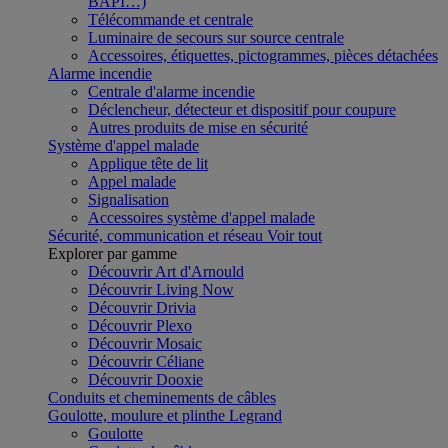
BAPI…)
Télécommande et centrale
Luminaire de secours sur source centrale
Accessoires, étiquettes, pictogrammes, pièces détachées
Alarme incendie
Centrale d'alarme incendie
Déclencheur, détecteur et dispositif pour coupure
Autres produits de mise en sécurité
Système d'appel malade
Applique tête de lit
Appel malade
Signalisation
Accessoires système d'appel malade
Sécurité, communication et réseau
Voir tout
Explorer par gamme
Découvrir Art d'Arnould
Découvrir Living Now
Découvrir Drivia
Découvrir Plexo
Découvrir Mosaic
Découvrir Céliane
Découvrir Dooxie
Conduits et cheminements de câbles
Goulotte, moulure et plinthe Legrand
Goulotte