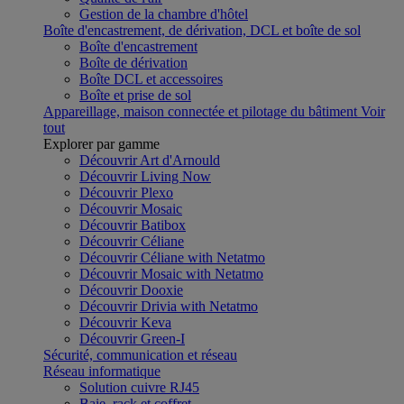
Gestion de la chambre d'hôtel
Boîte d'encastrement, de dérivation, DCL et boîte de sol
Boîte d'encastrement
Boîte de dérivation
Boîte DCL et accessoires
Boîte et prise de sol
Appareillage, maison connectée et pilotage du bâtiment
Voir
tout
Explorer par gamme
Découvrir Art d'Arnould
Découvrir Living Now
Découvrir Plexo
Découvrir Mosaic
Découvrir Batibox
Découvrir Céliane
Découvrir Céliane with Netatmo
Découvrir Mosaic with Netatmo
Découvrir Dooxie
Découvrir Drivia with Netatmo
Découvrir Keva
Découvrir Green-I
Sécurité, communication et réseau
Réseau informatique
Solution cuivre RJ45
Baie, rack et coffret