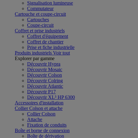
Signalisation lumineuse
Commutateur
Cartouche et coupe-circuit
Cartouches
Coupe-circuit
Coffret et prise industriels
Coffret d'équipement
Coffret de chantier
Prise et fiche industrielle
Produits industriels
Voir tout
Explorer par gamme
Découvrir Hypra
Découvrir Mosaic
Découvrir Colson
Découvrir Colring
Découvrir Atlantic
Découvrir P17
Découvrir XL³ HP 6300
Accessoires d'installation
Collier Colson et attache
Collier Colson
Attache
Fixation de conduits
Boîte et borne de connexion
Boîte de dérivation