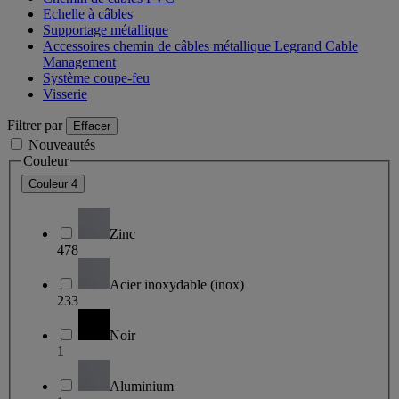
Echelle à câbles
Supportage métallique
Accessoires chemin de câbles métallique Legrand Cable
Management
Système coupe-feu
Visserie
Filtrer par
Effacer
Nouveautés
Couleur
Couleur
4
Zinc
478
Acier inoxydable (inox)
233
Noir
1
Aluminium