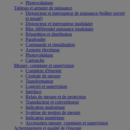
Photovoltaïque
Tableau et armoire de puissance
Disjoncteur et interrupteur de puissance (boîtier ouvert
et moulé)
Disjoncteur et interrupteur modulaire
Bloc différentiel puissance modulaire
Répartition et distribution
Parafoudre
Commande et signalisation
Armoire électrique
Photovoltaïque
Cartouche
Mesure, comptage et supervision
Compteur d'énergie
Centrale de mesure
Transformateur
Logiciel et supervision
Interface
Relais de mesure et de protection
Transducteur et convertisseur
Indicateur analogique
Système de gestion de mesure
Indicateur numérique
Accessoires mesure, comptage et supervision
Acheminement et qualité de l'énergie