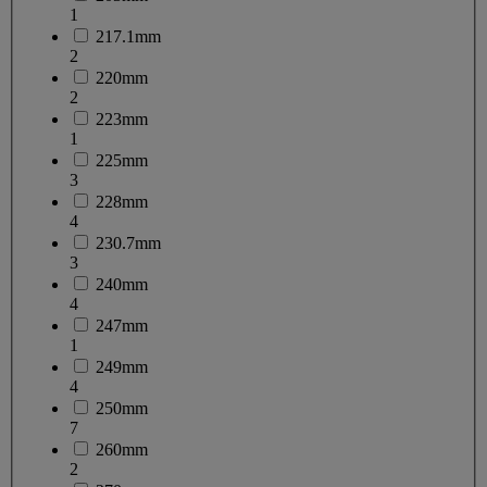
1
217.1mm
2
220mm
2
223mm
1
225mm
3
228mm
4
230.7mm
3
240mm
4
247mm
1
249mm
4
250mm
7
260mm
2