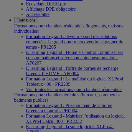
Recyclage DEEE pro
Affichage DPE obligatoire
Accessibilité
Formations
Formations pour chantiers résidentiels (logements, maisons
individuelles)
Formation Legrand : devenir expert des solutions
connectées Legrand pour mieux vendre et gagner du
temps - PR1205
E-learning Legrand : Home + Control : optimiser les
consommations et suivre son autoconsommation -
AF0207
E-learning Legrand : l'offre de bornes de recharge
Green'UP HOME - AF0904
Formation Legrand : La maîtrise du logiciel XLPro4
Tableaux 400 - PR2235
Voir toutes les formations pour chantiers résidentiels
Formations pour chantiers tertiaires (bureaux, commerces,
batiments publics)
Formation Legrand : Prise en main de la borne
Green'up Control - PR0904
Formation Legrand - Maîtriser l’utilisation du logiciel
XLPro4 Calcul 400 - PR2232
E-learning Legrand : la suite logiciels XLPro4 -
AF0604