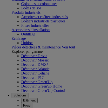
Colonnes et colonnettes
Boîtes de sol
Produits industriels
Armoires et coffrets industriels
Boîtiers industriels plastiques
Prises industrielles
Accessoires d'installation
Outillage
Eclairage
Hublots
Pièces détachées & maintenance
Voir tout
Explorer par gamme
Découvrir Drivia
Découvrir Mosaic
Découvrir DMX³
Découvrir Atlantic
Découvrir Céliane
Découvrir P17
Découvrir Green'Up
Découvrir Green'up Home
Découvrir Green'Up Control
Solutions
Bâtiment
Projet