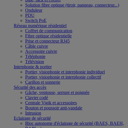
Solution fibre optique (tiroir, panneau, connecteur...)
Onduleur
PDU
Switch PoE
Réseau numérique résidentiel
Coffret de communication
Fibre optique résidentielle
Prise et connecteur RJ45
Câble cuivre
Accessoire cuivre
Téléphonie
Télévision
Interphonie & portier
Portier, visiophonie et interphonie individuel
Portier, visiophonie et interphonie collectif
Carillon et sonnerie
Sécurité des accès
Gâche, ventouse, serrure et poignée
Clavier codé
Centrale Vigik et accessoires
Bouton et poussoir anti-vandale
Intrusion
Eclairage de sécurité
Bloc autonome d'éclairage de sécurité (BAES, BAEH,