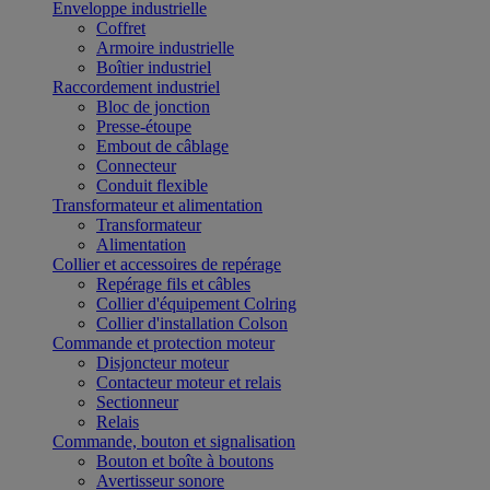
Enveloppe industrielle
Coffret
Armoire industrielle
Boîtier industriel
Raccordement industriel
Bloc de jonction
Presse-étoupe
Embout de câblage
Connecteur
Conduit flexible
Transformateur et alimentation
Transformateur
Alimentation
Collier et accessoires de repérage
Repérage fils et câbles
Collier d'équipement Colring
Collier d'installation Colson
Commande et protection moteur
Disjoncteur moteur
Contacteur moteur et relais
Sectionneur
Relais
Commande, bouton et signalisation
Bouton et boîte à boutons
Avertisseur sonore