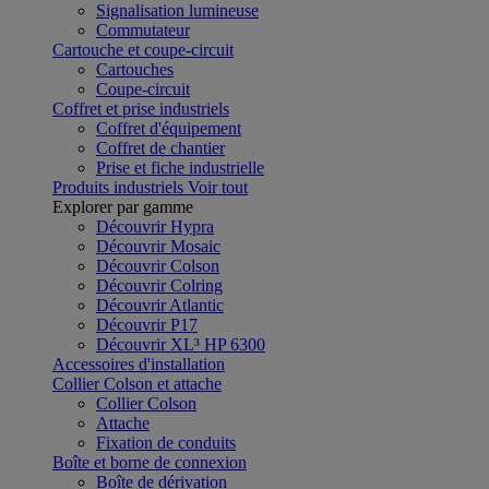
Signalisation lumineuse
Commutateur
Cartouche et coupe-circuit
Cartouches
Coupe-circuit
Coffret et prise industriels
Coffret d'équipement
Coffret de chantier
Prise et fiche industrielle
Produits industriels
Voir tout
Explorer par gamme
Découvrir Hypra
Découvrir Mosaic
Découvrir Colson
Découvrir Colring
Découvrir Atlantic
Découvrir P17
Découvrir XL³ HP 6300
Accessoires d'installation
Collier Colson et attache
Collier Colson
Attache
Fixation de conduits
Boîte et borne de connexion
Boîte de dérivation