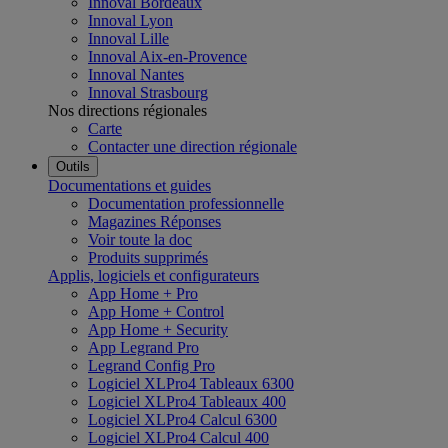
Innoval Bordeaux
Innoval Lyon
Innoval Lille
Innoval Aix-en-Provence
Innoval Nantes
Innoval Strasbourg
Nos directions régionales
Carte
Contacter une direction régionale
Outils
Documentations et guides
Documentation professionnelle
Magazines Réponses
Voir toute la doc
Produits supprimés
Applis, logiciels et configurateurs
App Home + Pro
App Home + Control
App Home + Security
App Legrand Pro
Legrand Config Pro
Logiciel XLPro4 Tableaux 6300
Logiciel XLPro4 Tableaux 400
Logiciel XLPro4 Calcul 6300
Logiciel XLPro4 Calcul 400