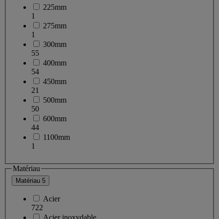
225mm
1
275mm
1
300mm
55
400mm
54
450mm
21
500mm
50
600mm
44
1100mm
1
Matériau
Matériau
5
Acier
722
Acier inoxydable