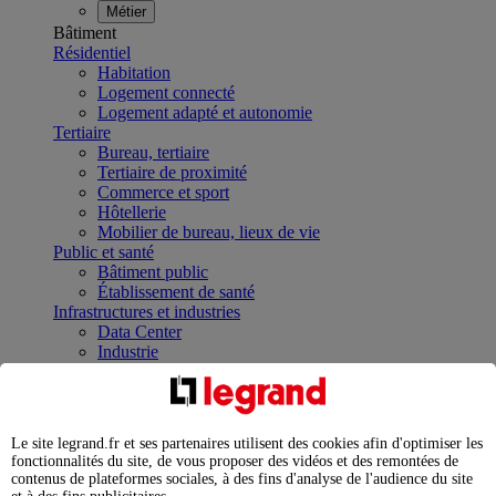
Métier
Bâtiment
Résidentiel
Habitation
Logement connecté
Logement adapté et autonomie
Tertiaire
Bureau, tertiaire
Tertiaire de proximité
Commerce et sport
Hôtellerie
Mobilier de bureau, lieux de vie
Public et santé
Bâtiment public
Établissement de santé
Infrastructures et industries
Data Center
Industrie
Infrastructures
À la une
Contrôler et planifier le fonctionnement des appareils
électriques avec le contacteur connecté
Le site legrand.fr et ses partenaires utilisent des cookies afin d'optimiser les
Répartir et optimiser son tableau électrique
fonctionnalités du site, de vous proposer des vidéos et des remontées de
Legrand Data Center Solutions : concentrer les
contenus de plateformes sociales, à des fins d'analyse de l'audience du site
expertises au service de vos performances