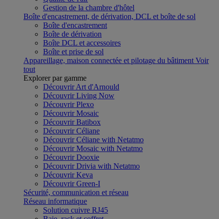
Gestion de la chambre d'hôtel
Boîte d'encastrement, de dérivation, DCL et boîte de sol
Boîte d'encastrement
Boîte de dérivation
Boîte DCL et accessoires
Boîte et prise de sol
Appareillage, maison connectée et pilotage du bâtiment
Voir
tout
Explorer par gamme
Découvrir Art d'Arnould
Découvrir Living Now
Découvrir Plexo
Découvrir Mosaic
Découvrir Batibox
Découvrir Céliane
Découvrir Céliane with Netatmo
Découvrir Mosaic with Netatmo
Découvrir Dooxie
Découvrir Drivia with Netatmo
Découvrir Keva
Découvrir Green-I
Sécurité, communication et réseau
Réseau informatique
Solution cuivre RJ45
Baie, rack et coffret