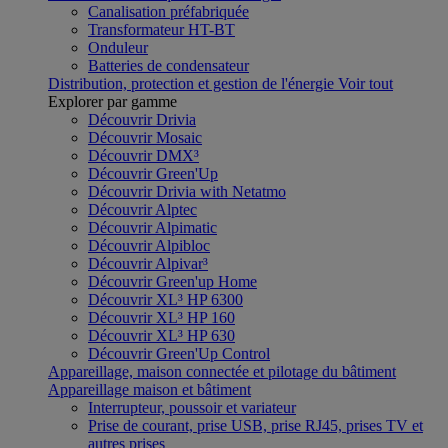
Canalisation préfabriquée
Transformateur HT-BT
Onduleur
Batteries de condensateur
Distribution, protection et gestion de l'énergie
Voir tout
Explorer par gamme
Découvrir Drivia
Découvrir Mosaic
Découvrir DMX³
Découvrir Green'Up
Découvrir Drivia with Netatmo
Découvrir Alptec
Découvrir Alpimatic
Découvrir Alpibloc
Découvrir Alpivar³
Découvrir Green'up Home
Découvrir XL³ HP 6300
Découvrir XL³ HP 160
Découvrir XL³ HP 630
Découvrir Green'Up Control
Appareillage, maison connectée et pilotage du bâtiment
Appareillage maison et bâtiment
Interrupteur, poussoir et variateur
Prise de courant, prise USB, prise RJ45, prises TV et
autres prises