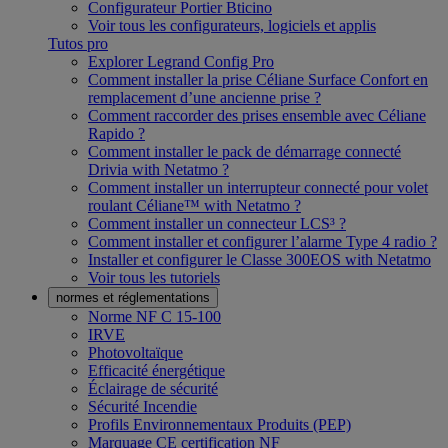
Configurateur Portier Bticino
Voir tous les configurateurs, logiciels et applis
Tutos pro
Explorer Legrand Config Pro
Comment installer la prise Céliane Surface Confort en
remplacement d’une ancienne prise ?
Comment raccorder des prises ensemble avec Céliane
Rapido ?
Comment installer le pack de démarrage connecté
Drivia with Netatmo ?
Comment installer un interrupteur connecté pour volet
roulant Céliane™ with Netatmo ?
Comment installer un connecteur LCS³ ?
Comment installer et configurer l’alarme Type 4 radio ?
Installer et configurer le Classe 300EOS with Netatmo
Voir tous les tutoriels
normes et réglementations
Norme NF C 15-100
IRVE
Photovoltaïque
Efficacité énergétique
Éclairage de sécurité
Sécurité Incendie
Profils Environnementaux Produits (PEP)
Marquage CE certification NF