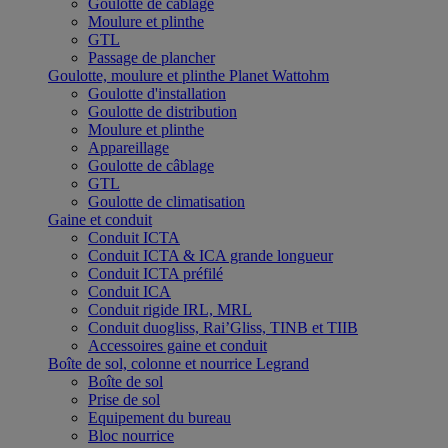
Goulotte de câblage
Moulure et plinthe
GTL
Passage de plancher
Goulotte, moulure et plinthe Planet Wattohm
Goulotte d'installation
Goulotte de distribution
Moulure et plinthe
Appareillage
Goulotte de câblage
GTL
Goulotte de climatisation
Gaine et conduit
Conduit ICTA
Conduit ICTA & ICA grande longueur
Conduit ICTA préfilé
Conduit ICA
Conduit rigide IRL, MRL
Conduit duogliss, Rai’Gliss, TINB et TIIB
Accessoires gaine et conduit
Boîte de sol, colonne et nourrice Legrand
Boîte de sol
Prise de sol
Equipement du bureau
Bloc nourrice