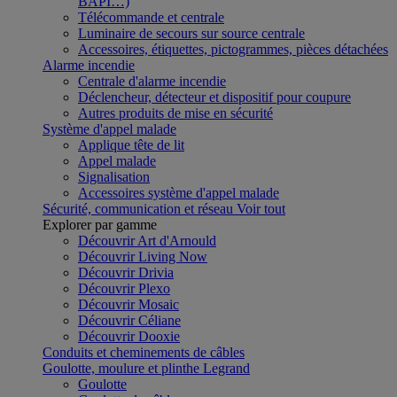
BAPI…)
Télécommande et centrale
Luminaire de secours sur source centrale
Accessoires, étiquettes, pictogrammes, pièces détachées
Alarme incendie
Centrale d'alarme incendie
Déclencheur, détecteur et dispositif pour coupure
Autres produits de mise en sécurité
Système d'appel malade
Applique tête de lit
Appel malade
Signalisation
Accessoires système d'appel malade
Sécurité, communication et réseau
Voir tout
Explorer par gamme
Découvrir Art d'Arnould
Découvrir Living Now
Découvrir Drivia
Découvrir Plexo
Découvrir Mosaic
Découvrir Céliane
Découvrir Dooxie
Conduits et cheminements de câbles
Goulotte, moulure et plinthe Legrand
Goulotte