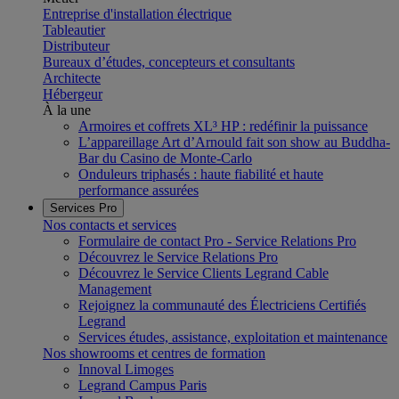
Entreprise d'installation électrique
Tableautier
Distributeur
Bureaux d’études, concepteurs et consultants
Architecte
Hébergeur
À la une
Armoires et coffrets XL³ HP : redéfinir la puissance
L’appareillage Art d’Arnould fait son show au Buddha-
Bar du Casino de Monte-Carlo
Onduleurs triphasés : haute fiabilité et haute
performance assurées
Services Pro
Nos contacts et services
Formulaire de contact Pro - Service Relations Pro
Découvrez le Service Relations Pro
Découvrez le Service Clients Legrand Cable
Management
Rejoignez la communauté des Électriciens Certifiés
Legrand
Services études, assistance, exploitation et maintenance
Nos showrooms et centres de formation
Innoval Limoges
Legrand Campus Paris