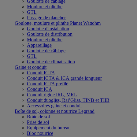
Goulotte de câblage
Moulure et plinthe
GTL
Passage de plancher
Goulotte, moulure et plinthe Planet Wattohm
Goulotte d'installation
Goulotte de distribution
Moulure et plinthe
Appareillage
Goulotte de câblage
GTL
Goulotte de climatisation
Gaine et conduit
Conduit ICTA
Conduit ICTA & ICA grande longueur
Conduit ICTA préfilé
Conduit ICA
Conduit rigide IRL, MRL
Conduit duogliss, Rai’Gliss, TINB et TIIB
Accessoires gaine et conduit
Boîte de sol, colonne et nourrice Legrand
Boîte de sol
Prise de sol
Equipement du bureau
Bloc nourrice