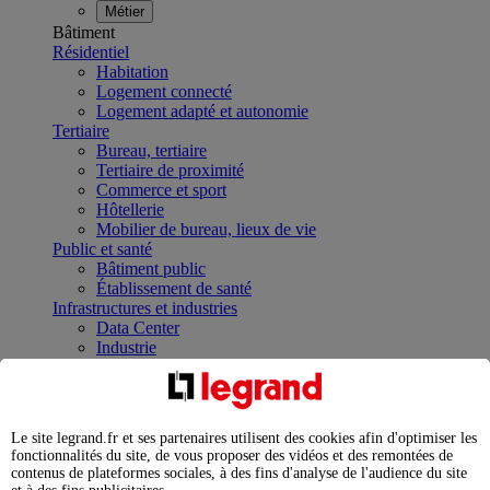
Métier
Bâtiment
Résidentiel
Habitation
Logement connecté
Logement adapté et autonomie
Tertiaire
Bureau, tertiaire
Tertiaire de proximité
Commerce et sport
Hôtellerie
Mobilier de bureau, lieux de vie
Public et santé
Bâtiment public
Établissement de santé
Infrastructures et industries
Data Center
Industrie
Infrastructures
À la une
Contrôler et planifier le fonctionnement des appareils
électriques avec le contacteur connecté
Le site legrand.fr et ses partenaires utilisent des cookies afin d'optimiser les
Répartir et optimiser son tableau électrique
fonctionnalités du site, de vous proposer des vidéos et des remontées de
Legrand Data Center Solutions : concentrer les
contenus de plateformes sociales, à des fins d'analyse de l'audience du site
expertises au service de vos performances