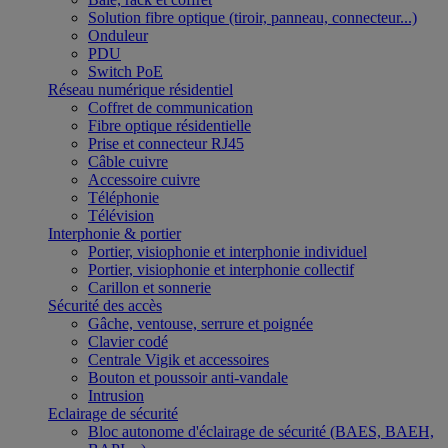
Solution fibre optique (tiroir, panneau, connecteur...)
Onduleur
PDU
Switch PoE
Réseau numérique résidentiel
Coffret de communication
Fibre optique résidentielle
Prise et connecteur RJ45
Câble cuivre
Accessoire cuivre
Téléphonie
Télévision
Interphonie & portier
Portier, visiophonie et interphonie individuel
Portier, visiophonie et interphonie collectif
Carillon et sonnerie
Sécurité des accès
Gâche, ventouse, serrure et poignée
Clavier codé
Centrale Vigik et accessoires
Bouton et poussoir anti-vandale
Intrusion
Eclairage de sécurité
Bloc autonome d'éclairage de sécurité (BAES, BAEH,