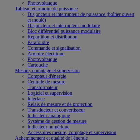
Photovoltaïque
Tableau et armoire de puissance
Disjoncteur et interrupteur de puissance (boîtier ouvert
et moulé)
Disjoncteur et interrupteur modulaire
Bloc différentiel puissance modulaire
Répartition et distribution
Parafoudre
Commande et signalisation
Armoire électrique
Photovoltaïque
Cartouche
Mesure, comptage et supervision
Compteur d'énergie
Centrale de mesure
Transformateur
Logiciel et supervision
Interface
Relais de mesure et de protection
Transducteur et convertisseur
Indicateur analogique
Système de gestion de mesure
Indicateur numérique
Accessoires mesure, comptage et supervision
Acheminement et qualité de l'énergie