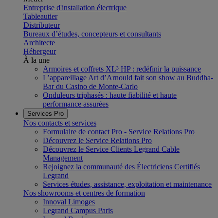
Entreprise d'installation électrique
Tableautier
Distributeur
Bureaux d’études, concepteurs et consultants
Architecte
Hébergeur
À la une
Armoires et coffrets XL³ HP : redéfinir la puissance
L’appareillage Art d’Arnould fait son show au Buddha-
Bar du Casino de Monte-Carlo
Onduleurs triphasés : haute fiabilité et haute
performance assurées
Services Pro
Nos contacts et services
Formulaire de contact Pro - Service Relations Pro
Découvrez le Service Relations Pro
Découvrez le Service Clients Legrand Cable
Management
Rejoignez la communauté des Électriciens Certifiés
Legrand
Services études, assistance, exploitation et maintenance
Nos showrooms et centres de formation
Innoval Limoges
Legrand Campus Paris