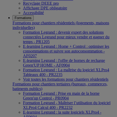
Recyclage DEEE pro
Affichage DPE obligatoire
Accessibilité
Formations
Formations pour chantiers résidentiels (logements, maisons
individuelles)
Formation Legrand : devenir expert des solutions
connectées Legrand pour mieux vendre et gagner du
temps - PR1205
E-learning Legrand : Home + Control : optimiser les
consommations et suivre son autoconsommation -
AF0207
E-learning Legrand : l'offre de bornes de recharge
Green'UP HOME - AF0904
Formation Legrand : La maîtrise du logiciel XLPro4
Tableaux 400 - PR2235
Voir toutes les formations pour chantiers résidentiels
Formations pour chantiers tertiaires (bureaux, commerces,
batiments publics)
Formation Legrand : Prise en main de la borne
Green'up Control - PR0904
Formation Legrand - Maîtriser l’utilisation du logiciel
XLPro4 Calcul 400 - PR2232
E-learning Legrand : la suite logiciels XLPro4 -
AF0604