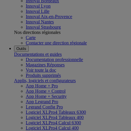
Innoval Bordeaux
Innoval Lyon
Innoval Lille
Innoval Aix-en-Provence
Innoval Nantes
Innoval Strasbourg
Nos directions régionales
Carte
Contacter une direction régionale
Outils
Documentations et guides
Documentation professionnelle
Magazines Réponses
Voir toute la doc
Produits supprimés
Applis, logiciels et configurateurs
App Home + Pro
App Home + Control
App Home + Security
App Legrand Pro
Legrand Config Pro
Logiciel XLPro4 Tableaux 6300
Logiciel XLPro4 Tableaux 400
Logiciel XLPro4 Calcul 6300
Logiciel XLPro4 Calcul 400