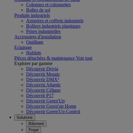
Colonnes et colonnettes
Boîtes de sol
Produits industriels
Armoires et coffrets industriels
Boîtiers industriels plastiques
Prises industrielles
Accessoires d'installation
Outillage
Eclairage
Hublots
Pièces détachées & maintenance
Voir tout
Explorer par gamme
Découvrir Drivia
Découvrir Mosaic
Découvrir DMX³
Découvrir Atlantic
Découvrir Céliane
Découvrir P17
Découvrir Green'Up
Découvrir Green'up Home
Découvrir Green'Up Control
Solutions
Bâtiment
Projet