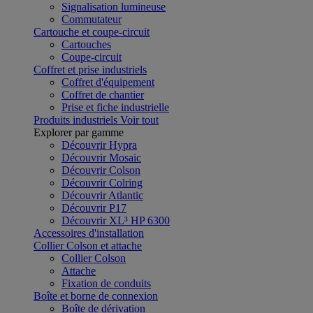
Signalisation lumineuse
Commutateur
Cartouche et coupe-circuit
Cartouches
Coupe-circuit
Coffret et prise industriels
Coffret d'équipement
Coffret de chantier
Prise et fiche industrielle
Produits industriels
Voir tout
Explorer par gamme
Découvrir Hypra
Découvrir Mosaic
Découvrir Colson
Découvrir Colring
Découvrir Atlantic
Découvrir P17
Découvrir XL³ HP 6300
Accessoires d'installation
Collier Colson et attache
Collier Colson
Attache
Fixation de conduits
Boîte et borne de connexion
Boîte de dérivation