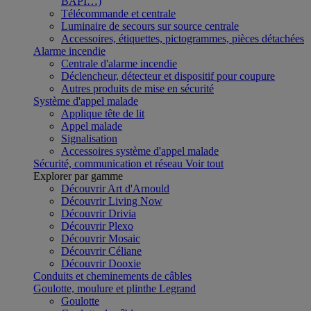
BAPI…)
Télécommande et centrale
Luminaire de secours sur source centrale
Accessoires, étiquettes, pictogrammes, pièces détachées
Alarme incendie
Centrale d'alarme incendie
Déclencheur, détecteur et dispositif pour coupure
Autres produits de mise en sécurité
Système d'appel malade
Applique tête de lit
Appel malade
Signalisation
Accessoires système d'appel malade
Sécurité, communication et réseau
Voir tout
Explorer par gamme
Découvrir Art d'Arnould
Découvrir Living Now
Découvrir Drivia
Découvrir Plexo
Découvrir Mosaic
Découvrir Céliane
Découvrir Dooxie
Conduits et cheminements de câbles
Goulotte, moulure et plinthe Legrand
Goulotte