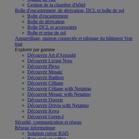
Gestion de la chambre d'hôtel
Boîte d'encastrement, de dérivation, DCL et boîte de sol
Boîte d'encastrement
Boîte de dérivation
Boîte DCL et accessoires
Boîte et prise de sol
Appareillage, maison connectée et pilotage du bâtiment
Voir
tout
Explorer par gamme
Découvrir Art d'Arnould
Découvrir Living Now
Découvrir Plexo
Découvrir Mosaic
Découvrir Batibox
Découvrir Céliane
Découvrir Céliane with Netatmo
Découvrir Mosaic with Netatmo
Découvrir Dooxie
Découvrir Drivia with Netatmo
Découvrir Keva
Découvrir Green-I
Sécurité, communication et réseau
Réseau informatique
Solution cuivre RJ45
Baie, rack et coffret