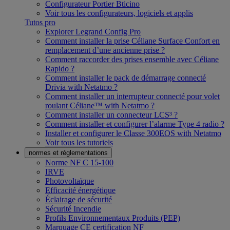
Configurateur Portier Bticino
Voir tous les configurateurs, logiciels et applis
Tutos pro
Explorer Legrand Config Pro
Comment installer la prise Céliane Surface Confort en
remplacement d’une ancienne prise ?
Comment raccorder des prises ensemble avec Céliane
Rapido ?
Comment installer le pack de démarrage connecté
Drivia with Netatmo ?
Comment installer un interrupteur connecté pour volet
roulant Céliane™ with Netatmo ?
Comment installer un connecteur LCS³ ?
Comment installer et configurer l’alarme Type 4 radio ?
Installer et configurer le Classe 300EOS with Netatmo
Voir tous les tutoriels
normes et réglementations
Norme NF C 15-100
IRVE
Photovoltaïque
Efficacité énergétique
Éclairage de sécurité
Sécurité Incendie
Profils Environnementaux Produits (PEP)
Marquage CE certification NF