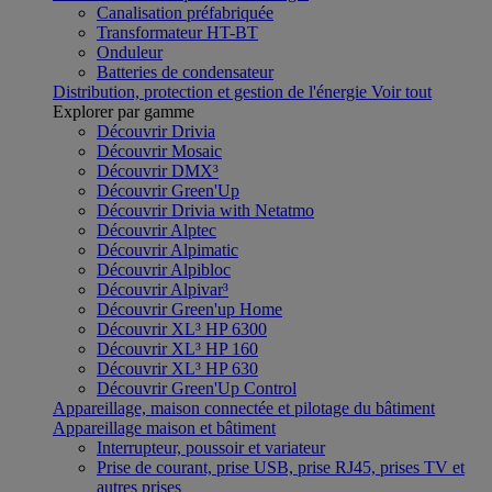
Canalisation préfabriquée
Transformateur HT-BT
Onduleur
Batteries de condensateur
Distribution, protection et gestion de l'énergie
Voir tout
Explorer par gamme
Découvrir Drivia
Découvrir Mosaic
Découvrir DMX³
Découvrir Green'Up
Découvrir Drivia with Netatmo
Découvrir Alptec
Découvrir Alpimatic
Découvrir Alpibloc
Découvrir Alpivar³
Découvrir Green'up Home
Découvrir XL³ HP 6300
Découvrir XL³ HP 160
Découvrir XL³ HP 630
Découvrir Green'Up Control
Appareillage, maison connectée et pilotage du bâtiment
Appareillage maison et bâtiment
Interrupteur, poussoir et variateur
Prise de courant, prise USB, prise RJ45, prises TV et
autres prises