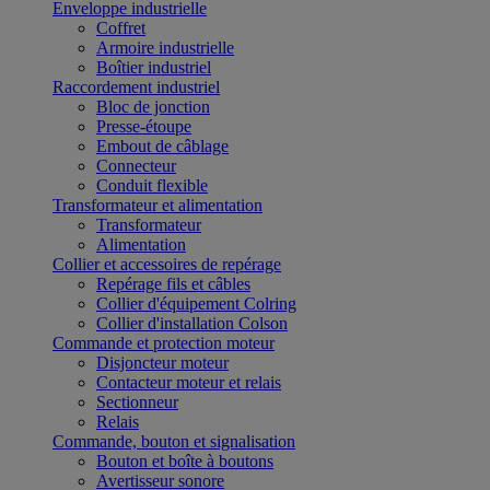
Enveloppe industrielle
Coffret
Armoire industrielle
Boîtier industriel
Raccordement industriel
Bloc de jonction
Presse-étoupe
Embout de câblage
Connecteur
Conduit flexible
Transformateur et alimentation
Transformateur
Alimentation
Collier et accessoires de repérage
Repérage fils et câbles
Collier d'équipement Colring
Collier d'installation Colson
Commande et protection moteur
Disjoncteur moteur
Contacteur moteur et relais
Sectionneur
Relais
Commande, bouton et signalisation
Bouton et boîte à boutons
Avertisseur sonore