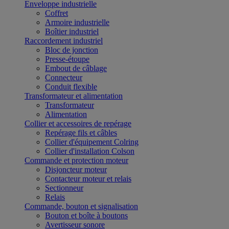
Enveloppe industrielle
Coffret
Armoire industrielle
Boîtier industriel
Raccordement industriel
Bloc de jonction
Presse-étoupe
Embout de câblage
Connecteur
Conduit flexible
Transformateur et alimentation
Transformateur
Alimentation
Collier et accessoires de repérage
Repérage fils et câbles
Collier d'équipement Colring
Collier d'installation Colson
Commande et protection moteur
Disjoncteur moteur
Contacteur moteur et relais
Sectionneur
Relais
Commande, bouton et signalisation
Bouton et boîte à boutons
Avertisseur sonore