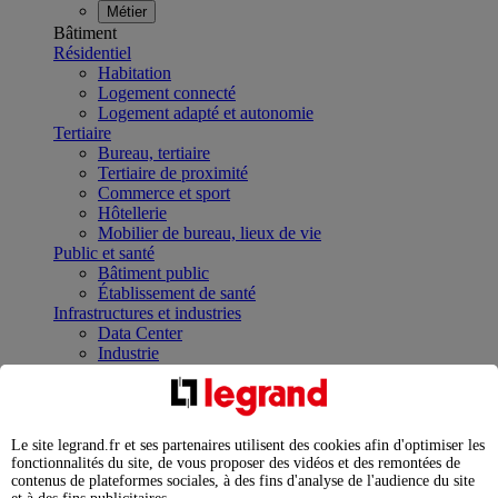
Métier
Bâtiment
Résidentiel
Habitation
Logement connecté
Logement adapté et autonomie
Tertiaire
Bureau, tertiaire
Tertiaire de proximité
Commerce et sport
Hôtellerie
Mobilier de bureau, lieux de vie
Public et santé
Bâtiment public
Établissement de santé
Infrastructures et industries
Data Center
Industrie
Infrastructures
À la une
Contrôler et planifier le fonctionnement des appareils
électriques avec le contacteur connecté
Le site legrand.fr et ses partenaires utilisent des cookies afin d'optimiser les
Répartir et optimiser son tableau électrique
fonctionnalités du site, de vous proposer des vidéos et des remontées de
Legrand Data Center Solutions : concentrer les
contenus de plateformes sociales, à des fins d'analyse de l'audience du site
expertises au service de vos performances