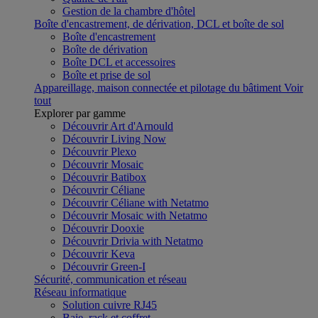
Gestion de la chambre d'hôtel
Boîte d'encastrement, de dérivation, DCL et boîte de sol
Boîte d'encastrement
Boîte de dérivation
Boîte DCL et accessoires
Boîte et prise de sol
Appareillage, maison connectée et pilotage du bâtiment
Voir
tout
Explorer par gamme
Découvrir Art d'Arnould
Découvrir Living Now
Découvrir Plexo
Découvrir Mosaic
Découvrir Batibox
Découvrir Céliane
Découvrir Céliane with Netatmo
Découvrir Mosaic with Netatmo
Découvrir Dooxie
Découvrir Drivia with Netatmo
Découvrir Keva
Découvrir Green-I
Sécurité, communication et réseau
Réseau informatique
Solution cuivre RJ45
Baie, rack et coffret