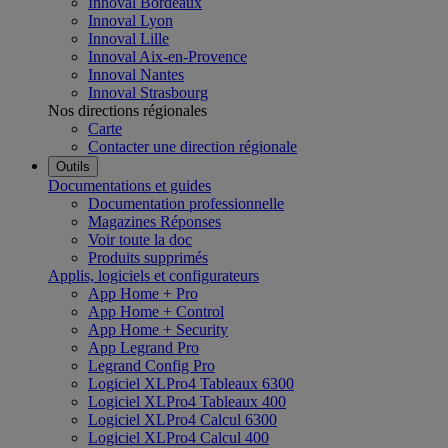
Innoval Bordeaux
Innoval Lyon
Innoval Lille
Innoval Aix-en-Provence
Innoval Nantes
Innoval Strasbourg
Nos directions régionales
Carte
Contacter une direction régionale
Outils
Documentations et guides
Documentation professionnelle
Magazines Réponses
Voir toute la doc
Produits supprimés
Applis, logiciels et configurateurs
App Home + Pro
App Home + Control
App Home + Security
App Legrand Pro
Legrand Config Pro
Logiciel XLPro4 Tableaux 6300
Logiciel XLPro4 Tableaux 400
Logiciel XLPro4 Calcul 6300
Logiciel XLPro4 Calcul 400