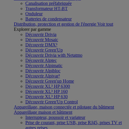
Canalisation préfabriquée
Transformateur HT-BT
Onduleur
Batteries de condensateur
Distribution, protection et gestion de l'énergie
Voir tout
Explorer par gamme
Découvrir Drivia
Découvrir Mosaic
Découvrir DMX³
Découvrir Green'Up
Découvrir Drivia with Netatmo
Découvrir Alptec
Découvrir Alpimatic
Découvrir Alpibloc
Découvrir Alpivar³
Découvrir Green'up Home
Découvrir XL³ HP 6300
Découvrir XL³ HP 160
Découvrir XL³ HP 630
Découvrir Green'Up Control
Appareillage, maison connectée et pilotage du bâtiment
Appareillage maison et bâtiment
Interrupteur, poussoir et variateur
Prise de courant, prise USB, prise RJ45, prises TV et
autres prises