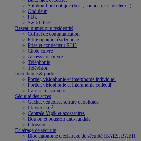
Solution fibre optique (tiroir, panneau, connecteur...)
Onduleur
PDU
Switch PoE
Réseau numérique résidentiel
Coffret de communication
Fibre optique résidentielle
Prise et connecteur RJ45
Câble cuivre
Accessoire cuivre
Téléphonie
Télévision
Interphonie & portier
Portier, visiophonie et interphonie individuel
Portier, visiophonie et interphonie collectif
Carillon et sonnerie
Sécurité des accès
Gâche, ventouse, serrure et poignée
Clavier codé
Centrale Vigik et accessoires
Bouton et poussoir anti-vandale
Intrusion
Eclairage de sécurité
Bloc autonome d'éclairage de sécurité (BAES, BAEH,