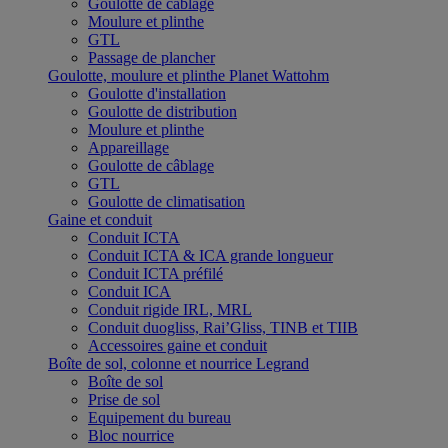
Goulotte de câblage
Moulure et plinthe
GTL
Passage de plancher
Goulotte, moulure et plinthe Planet Wattohm
Goulotte d'installation
Goulotte de distribution
Moulure et plinthe
Appareillage
Goulotte de câblage
GTL
Goulotte de climatisation
Gaine et conduit
Conduit ICTA
Conduit ICTA & ICA grande longueur
Conduit ICTA préfilé
Conduit ICA
Conduit rigide IRL, MRL
Conduit duogliss, Rai’Gliss, TINB et TIIB
Accessoires gaine et conduit
Boîte de sol, colonne et nourrice Legrand
Boîte de sol
Prise de sol
Equipement du bureau
Bloc nourrice