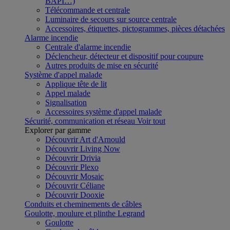
BAPI…)
Télécommande et centrale
Luminaire de secours sur source centrale
Accessoires, étiquettes, pictogrammes, pièces détachées
Alarme incendie
Centrale d'alarme incendie
Déclencheur, détecteur et dispositif pour coupure
Autres produits de mise en sécurité
Système d'appel malade
Applique tête de lit
Appel malade
Signalisation
Accessoires système d'appel malade
Sécurité, communication et réseau
Voir tout
Explorer par gamme
Découvrir Art d'Arnould
Découvrir Living Now
Découvrir Drivia
Découvrir Plexo
Découvrir Mosaic
Découvrir Céliane
Découvrir Dooxie
Conduits et cheminements de câbles
Goulotte, moulure et plinthe Legrand
Goulotte