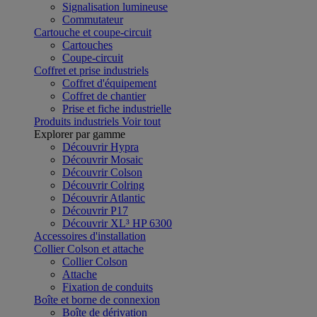
Signalisation lumineuse
Commutateur
Cartouche et coupe-circuit
Cartouches
Coupe-circuit
Coffret et prise industriels
Coffret d'équipement
Coffret de chantier
Prise et fiche industrielle
Produits industriels
Voir tout
Explorer par gamme
Découvrir Hypra
Découvrir Mosaic
Découvrir Colson
Découvrir Colring
Découvrir Atlantic
Découvrir P17
Découvrir XL³ HP 6300
Accessoires d'installation
Collier Colson et attache
Collier Colson
Attache
Fixation de conduits
Boîte et borne de connexion
Boîte de dérivation