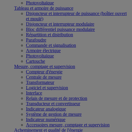
Photovoltaïque
Tableau et armoire de puissance
Disjoncteur et interrupteur de puissance (boîtier ouvert
et moulé)
Disjoncteur et interrupteur modulaire
Bloc différentiel puissance modulaire
Répartition et distribution
Parafoudre
Commande et signalisation
Armoire électrique
Photovoltaïque
Cartouche
Mesure, comptage et supervision
Compteur d'énergie
Centrale de mesure
Transformateur
Logiciel et supervision
Interface
Relais de mesure et de protection
Transducteur et convertisseur
Indicateur analogique
Système de gestion de mesure
Indicateur numérique
Accessoires mesure, comptage et supervision
Acheminement et qualité de l'énergie