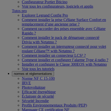
Configurateur Portier Bticino
Voir tous les configurateurs, logiciels et applis
Tutos pro
Explorer Legrand Config Pro
Comment installer la prise Céliane Surface Confort en
remplacement d’une ancienne prise ?
Comment raccorder des prises ensemble avec Céliane
Rapido ?
Comment installer le pack de démarrage connecté
Drivia with Netatmo ?
Comment installer un interrupteur connecté pour volet
roulant Céliane™ with Netatmo ?
Comment installer un connecteur LCS³ ?
Comment installer et configurer l’alarme Type 4 radio ?
Installer et configurer le Classe 300EOS with Netatmo
Voir tous les tutoriels
normes et réglementations
Norme NF C 15-100
IRVE
Photovoltaïque
Efficacité énergétique
Éclairage de sécurité
Sécurité Incendie
Profils Environnementaux Produits (PEP)
Marquage CE certification NF