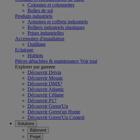
Colonnes et colonnettes
Boîtes de sol
Produits industriels
Armoires et coffrets industriels
Boîtiers industriels plastiques
Prises industrielles
Accessoires d'installation
Outillage
Eclairage
Hublots
Pièces détachées & maintenance
Voir tout
Explorer par gamme
Découvrir Drivia
Découvrir Mosaic
Découvrir DMX³
Découvrir Atlantic
Découvrir Céliane
Découvrir P17
Découvrir Green'Up
Découvrir Green'up Home
Découvrir Green'Up Control
Solutions
Bâtiment
Projet