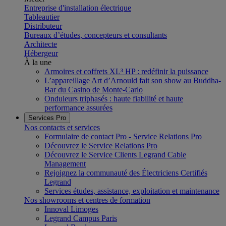
Entreprise d'installation électrique
Tableautier
Distributeur
Bureaux d’études, concepteurs et consultants
Architecte
Hébergeur
À la une
Armoires et coffrets XL³ HP : redéfinir la puissance
L’appareillage Art d’Arnould fait son show au Buddha-
Bar du Casino de Monte-Carlo
Onduleurs triphasés : haute fiabilité et haute
performance assurées
Services Pro
Nos contacts et services
Formulaire de contact Pro - Service Relations Pro
Découvrez le Service Relations Pro
Découvrez le Service Clients Legrand Cable
Management
Rejoignez la communauté des Électriciens Certifiés
Legrand
Services études, assistance, exploitation et maintenance
Nos showrooms et centres de formation
Innoval Limoges
Legrand Campus Paris