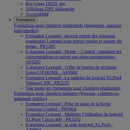
Recyclage DEEE pro
Affichage DPE obligatoire
Accessibilité
Formations
Formations pour chantiers résidentiels (logements, maisons
individuelles)
Formation Legrand : devenir expert des solutions
connectées Legrand pour mieux vendre et gagner du
temps - PR1205
E-learning Legrand : Home + Control : optimiser les
consommations et suivre son autoconsommation -
AF0207
E-learning Legrand : l'offre de bornes de recharge
Green'UP HOME - AF0904
Formation Legrand : La maîtrise du logiciel XLPro4
Tableaux 400 - PR2235
Voir toutes les formations pour chantiers résidentiels
Formations pour chantiers tertiaires (bureaux, commerces,
batiments publics)
Formation Legrand : Prise en main de la borne
Green'up Control - PR0904
Formation Legrand - Maîtriser l’utilisation du logiciel
XLPro4 Calcul 400 - PR2232
E-learning Legrand : la suite logiciels XLPro4 -
AF0604