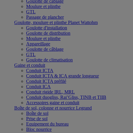
Goulotte de câblage
Moulure et plinthe
GTL
Passage de plancher
Goulotte, moulure et plinthe Planet Wattohm
Goulotte d'installation
Goulotte de distribution
Moulure et plinthe
Appareillage
Goulotte de câblage
GTL
Goulotte de climatisation
Gaine et conduit
Conduit ICTA
Conduit ICTA & ICA grande longueur
Conduit ICTA préfilé
Conduit ICA
Conduit rigide IRL, MRL
Conduit duogliss, Rai’Gliss, TINB et TIIB
Accessoires gaine et conduit
Boîte de sol, colonne et nourrice Legrand
Boîte de sol
Prise de sol
Equipement du bureau
Bloc nourrice