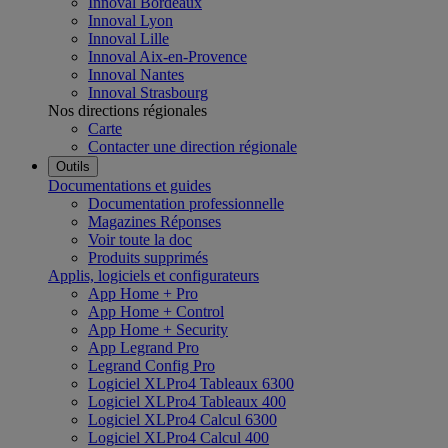
Innoval Bordeaux
Innoval Lyon
Innoval Lille
Innoval Aix-en-Provence
Innoval Nantes
Innoval Strasbourg
Nos directions régionales
Carte
Contacter une direction régionale
Outils
Documentations et guides
Documentation professionnelle
Magazines Réponses
Voir toute la doc
Produits supprimés
Applis, logiciels et configurateurs
App Home + Pro
App Home + Control
App Home + Security
App Legrand Pro
Legrand Config Pro
Logiciel XLPro4 Tableaux 6300
Logiciel XLPro4 Tableaux 400
Logiciel XLPro4 Calcul 6300
Logiciel XLPro4 Calcul 400