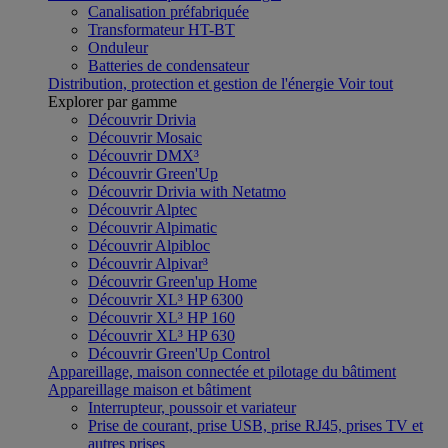
Canalisation préfabriquée
Transformateur HT-BT
Onduleur
Batteries de condensateur
Distribution, protection et gestion de l'énergie
Voir tout
Explorer par gamme
Découvrir Drivia
Découvrir Mosaic
Découvrir DMX³
Découvrir Green'Up
Découvrir Drivia with Netatmo
Découvrir Alptec
Découvrir Alpimatic
Découvrir Alpibloc
Découvrir Alpivar³
Découvrir Green'up Home
Découvrir XL³ HP 6300
Découvrir XL³ HP 160
Découvrir XL³ HP 630
Découvrir Green'Up Control
Appareillage, maison connectée et pilotage du bâtiment
Appareillage maison et bâtiment
Interrupteur, poussoir et variateur
Prise de courant, prise USB, prise RJ45, prises TV et
autres prises