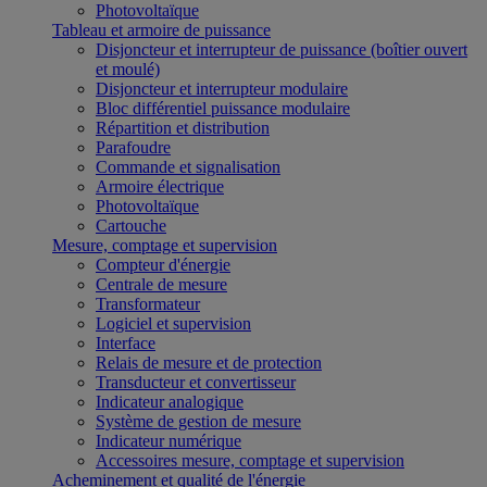
Photovoltaïque
Tableau et armoire de puissance
Disjoncteur et interrupteur de puissance (boîtier ouvert
et moulé)
Disjoncteur et interrupteur modulaire
Bloc différentiel puissance modulaire
Répartition et distribution
Parafoudre
Commande et signalisation
Armoire électrique
Photovoltaïque
Cartouche
Mesure, comptage et supervision
Compteur d'énergie
Centrale de mesure
Transformateur
Logiciel et supervision
Interface
Relais de mesure et de protection
Transducteur et convertisseur
Indicateur analogique
Système de gestion de mesure
Indicateur numérique
Accessoires mesure, comptage et supervision
Acheminement et qualité de l'énergie