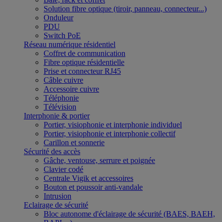
Solution fibre optique (tiroir, panneau, connecteur...)
Onduleur
PDU
Switch PoE
Réseau numérique résidentiel
Coffret de communication
Fibre optique résidentielle
Prise et connecteur RJ45
Câble cuivre
Accessoire cuivre
Téléphonie
Télévision
Interphonie & portier
Portier, visiophonie et interphonie individuel
Portier, visiophonie et interphonie collectif
Carillon et sonnerie
Sécurité des accès
Gâche, ventouse, serrure et poignée
Clavier codé
Centrale Vigik et accessoires
Bouton et poussoir anti-vandale
Intrusion
Eclairage de sécurité
Bloc autonome d'éclairage de sécurité (BAES, BAEH,