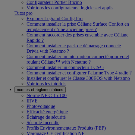
Configurateur Portier Bticino
Voir tous les configurateurs, logiciels et applis
Tutos pro
Explorer Legrand Config Pro
Comment installer la prise Céliane Surface Confort en
remplacement d’une ancienne prise ?
Comment raccorder des prises ensemble avec Céliane
Rapido ?
Comment installer le pack de démarrage connecté
Drivia with Netatmo ?
Comment installer un interrupteur connecté pour volet
roulant Céliane™ with Netatmo ?
Comment installer un connecteur LCS³ ?
Comment installer et configurer l’alarme Type 4 radio ?
Installer et configurer le Classe 300EOS with Netatmo
Voir tous les tutoriels
normes et réglementations
Norme NF C 15-100
IRVE
Photovoltaïque
Efficacité énergétique
Éclairage de sécurité
Sécurité Incendie
Profils Environnementaux Produits (PEP)
Marquage CE certification NF