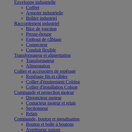
Enveloppe industrielle
Coffret
Armoire industrielle
Boîtier industriel
Raccordement industriel
Bloc de jonction
Presse-étoupe
Embout de câblage
Connecteur
Conduit flexible
Transformateur et alimentation
Transformateur
Alimentation
Collier et accessoires de repérage
Repérage fils et câbles
Collier d'équipement Colring
Collier d'installation Colson
Commande et protection moteur
Disjoncteur moteur
Contacteur moteur et relais
Sectionneur
Relais
Commande, bouton et signalisation
Bouton et boîte à boutons
Avertisseur sonore