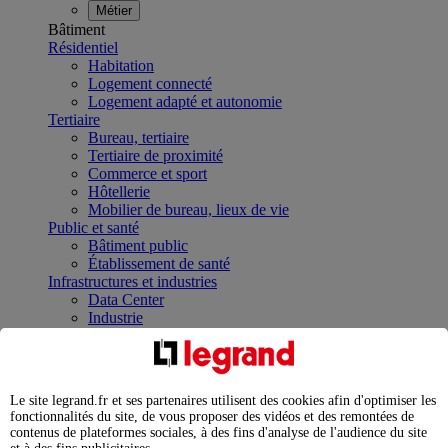
Métier
Bâtiment
Résidentiel
Habitation
Logement connecté
Logement adapté et autonomie
Tertiaire
Bureau, tertiaire
Tertiaire de proximité
Commerce et sport
Hôtellerie
Mobilier de bureau, lieux de vie
Public et santé
Bâtiment public
Établissement de santé
Infrastructures et industries
Data Center
Industrie
Infrastructures
À la une
Contrôler et planifier le fonctionnement des appareils
électriques avec le contacteur connecté
Le site legrand.fr et ses partenaires utilisent des cookies afin d'optimiser les
Répartir et optimiser son tableau électrique
fonctionnalités du site, de vous proposer des vidéos et des remontées de
Legrand Data Center Solutions : concentrer les
contenus de plateformes sociales, à des fins d'analyse de l'audience du site
expertises au service de vos performances