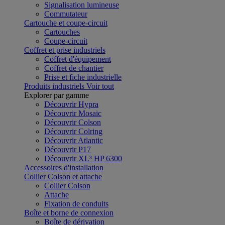
Signalisation lumineuse
Commutateur
Cartouche et coupe-circuit
Cartouches
Coupe-circuit
Coffret et prise industriels
Coffret d'équipement
Coffret de chantier
Prise et fiche industrielle
Produits industriels
Voir tout
Explorer par gamme
Découvrir Hypra
Découvrir Mosaic
Découvrir Colson
Découvrir Colring
Découvrir Atlantic
Découvrir P17
Découvrir XL³ HP 6300
Accessoires d'installation
Collier Colson et attache
Collier Colson
Attache
Fixation de conduits
Boîte et borne de connexion
Boîte de dérivation