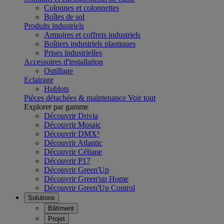
Colonnes et colonnettes
Boîtes de sol
Produits industriels
Armoires et coffrets industriels
Boîtiers industriels plastiques
Prises industrielles
Accessoires d'installation
Outillage
Eclairage
Hublots
Pièces détachées & maintenance
Voir tout
Explorer par gamme
Découvrir Drivia
Découvrir Mosaic
Découvrir DMX³
Découvrir Atlantic
Découvrir Céliane
Découvrir P17
Découvrir Green'Up
Découvrir Green'up Home
Découvrir Green'Up Control
Solutions
Bâtiment
Projet