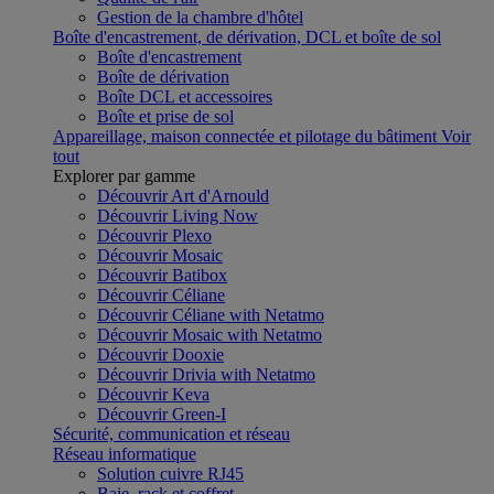
Gestion de la chambre d'hôtel
Boîte d'encastrement, de dérivation, DCL et boîte de sol
Boîte d'encastrement
Boîte de dérivation
Boîte DCL et accessoires
Boîte et prise de sol
Appareillage, maison connectée et pilotage du bâtiment
Voir
tout
Explorer par gamme
Découvrir Art d'Arnould
Découvrir Living Now
Découvrir Plexo
Découvrir Mosaic
Découvrir Batibox
Découvrir Céliane
Découvrir Céliane with Netatmo
Découvrir Mosaic with Netatmo
Découvrir Dooxie
Découvrir Drivia with Netatmo
Découvrir Keva
Découvrir Green-I
Sécurité, communication et réseau
Réseau informatique
Solution cuivre RJ45
Baie, rack et coffret