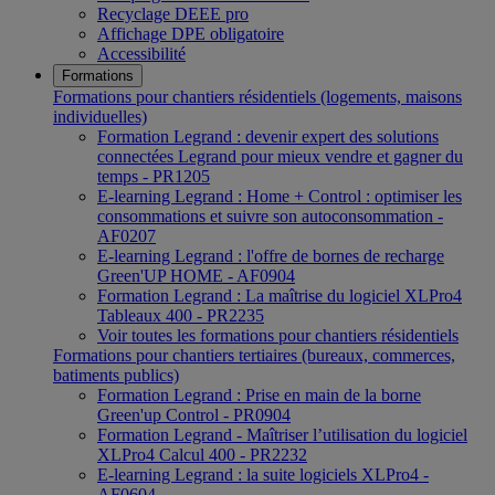
Recyclage DEEE pro
Affichage DPE obligatoire
Accessibilité
Formations
Formations pour chantiers résidentiels (logements, maisons
individuelles)
Formation Legrand : devenir expert des solutions
connectées Legrand pour mieux vendre et gagner du
temps - PR1205
E-learning Legrand : Home + Control : optimiser les
consommations et suivre son autoconsommation -
AF0207
E-learning Legrand : l'offre de bornes de recharge
Green'UP HOME - AF0904
Formation Legrand : La maîtrise du logiciel XLPro4
Tableaux 400 - PR2235
Voir toutes les formations pour chantiers résidentiels
Formations pour chantiers tertiaires (bureaux, commerces,
batiments publics)
Formation Legrand : Prise en main de la borne
Green'up Control - PR0904
Formation Legrand - Maîtriser l’utilisation du logiciel
XLPro4 Calcul 400 - PR2232
E-learning Legrand : la suite logiciels XLPro4 -
AF0604