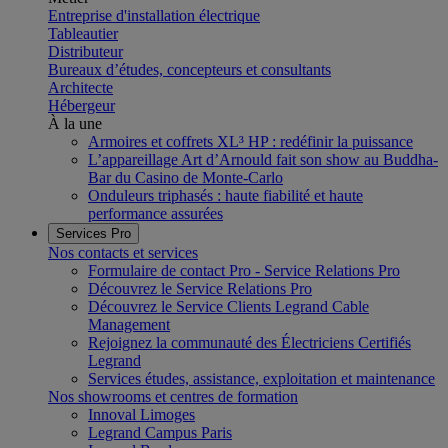
Entreprise d'installation électrique
Tableautier
Distributeur
Bureaux d’études, concepteurs et consultants
Architecte
Hébergeur
À la une
Armoires et coffrets XL³ HP : redéfinir la puissance
L’appareillage Art d’Arnould fait son show au Buddha-
Bar du Casino de Monte-Carlo
Onduleurs triphasés : haute fiabilité et haute
performance assurées
Services Pro
Nos contacts et services
Formulaire de contact Pro - Service Relations Pro
Découvrez le Service Relations Pro
Découvrez le Service Clients Legrand Cable
Management
Rejoignez la communauté des Électriciens Certifiés
Legrand
Services études, assistance, exploitation et maintenance
Nos showrooms et centres de formation
Innoval Limoges
Legrand Campus Paris