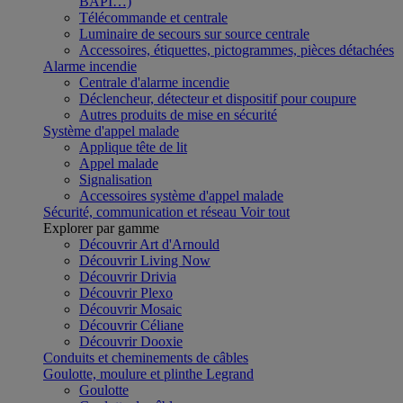
BAPI…)
Télécommande et centrale
Luminaire de secours sur source centrale
Accessoires, étiquettes, pictogrammes, pièces détachées
Alarme incendie
Centrale d'alarme incendie
Déclencheur, détecteur et dispositif pour coupure
Autres produits de mise en sécurité
Système d'appel malade
Applique tête de lit
Appel malade
Signalisation
Accessoires système d'appel malade
Sécurité, communication et réseau
Voir tout
Explorer par gamme
Découvrir Art d'Arnould
Découvrir Living Now
Découvrir Drivia
Découvrir Plexo
Découvrir Mosaic
Découvrir Céliane
Découvrir Dooxie
Conduits et cheminements de câbles
Goulotte, moulure et plinthe Legrand
Goulotte