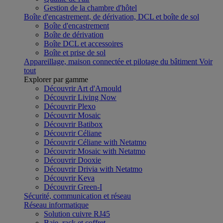
Gestion de la chambre d'hôtel
Boîte d'encastrement, de dérivation, DCL et boîte de sol
Boîte d'encastrement
Boîte de dérivation
Boîte DCL et accessoires
Boîte et prise de sol
Appareillage, maison connectée et pilotage du bâtiment
Voir
tout
Explorer par gamme
Découvrir Art d'Arnould
Découvrir Living Now
Découvrir Plexo
Découvrir Mosaic
Découvrir Batibox
Découvrir Céliane
Découvrir Céliane with Netatmo
Découvrir Mosaic with Netatmo
Découvrir Dooxie
Découvrir Drivia with Netatmo
Découvrir Keva
Découvrir Green-I
Sécurité, communication et réseau
Réseau informatique
Solution cuivre RJ45
Baie, rack et coffret