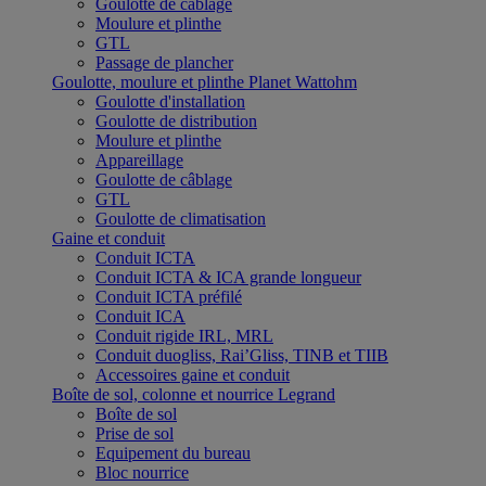
Goulotte de câblage
Moulure et plinthe
GTL
Passage de plancher
Goulotte, moulure et plinthe Planet Wattohm
Goulotte d'installation
Goulotte de distribution
Moulure et plinthe
Appareillage
Goulotte de câblage
GTL
Goulotte de climatisation
Gaine et conduit
Conduit ICTA
Conduit ICTA & ICA grande longueur
Conduit ICTA préfilé
Conduit ICA
Conduit rigide IRL, MRL
Conduit duogliss, Rai’Gliss, TINB et TIIB
Accessoires gaine et conduit
Boîte de sol, colonne et nourrice Legrand
Boîte de sol
Prise de sol
Equipement du bureau
Bloc nourrice