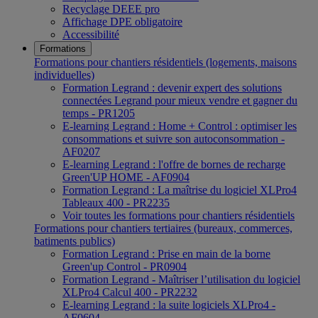
Recyclage DEEE pro
Affichage DPE obligatoire
Accessibilité
Formations
Formations pour chantiers résidentiels (logements, maisons
individuelles)
Formation Legrand : devenir expert des solutions
connectées Legrand pour mieux vendre et gagner du
temps - PR1205
E-learning Legrand : Home + Control : optimiser les
consommations et suivre son autoconsommation -
AF0207
E-learning Legrand : l'offre de bornes de recharge
Green'UP HOME - AF0904
Formation Legrand : La maîtrise du logiciel XLPro4
Tableaux 400 - PR2235
Voir toutes les formations pour chantiers résidentiels
Formations pour chantiers tertiaires (bureaux, commerces,
batiments publics)
Formation Legrand : Prise en main de la borne
Green'up Control - PR0904
Formation Legrand - Maîtriser l’utilisation du logiciel
XLPro4 Calcul 400 - PR2232
E-learning Legrand : la suite logiciels XLPro4 -
AF0604