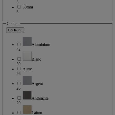
3
50mm
3
Couleur
Couleur
8
Aluminium
42
Blanc
30
Autre
26
Argent
26
Anthracite
20
Laiton