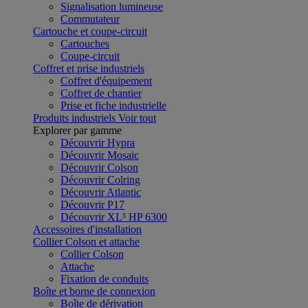
Signalisation lumineuse
Commutateur
Cartouche et coupe-circuit
Cartouches
Coupe-circuit
Coffret et prise industriels
Coffret d'équipement
Coffret de chantier
Prise et fiche industrielle
Produits industriels
Voir tout
Explorer par gamme
Découvrir Hypra
Découvrir Mosaic
Découvrir Colson
Découvrir Colring
Découvrir Atlantic
Découvrir P17
Découvrir XL³ HP 6300
Accessoires d'installation
Collier Colson et attache
Collier Colson
Attache
Fixation de conduits
Boîte et borne de connexion
Boîte de dérivation