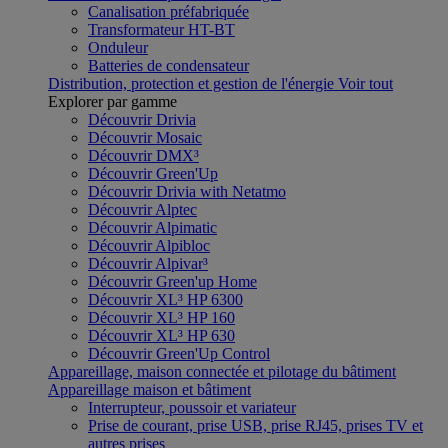
Canalisation préfabriquée
Transformateur HT-BT
Onduleur
Batteries de condensateur
Distribution, protection et gestion de l'énergie
Voir tout
Explorer par gamme
Découvrir Drivia
Découvrir Mosaic
Découvrir DMX³
Découvrir Green'Up
Découvrir Drivia with Netatmo
Découvrir Alptec
Découvrir Alpimatic
Découvrir Alpibloc
Découvrir Alpivar³
Découvrir Green'up Home
Découvrir XL³ HP 6300
Découvrir XL³ HP 160
Découvrir XL³ HP 630
Découvrir Green'Up Control
Appareillage, maison connectée et pilotage du bâtiment
Appareillage maison et bâtiment
Interrupteur, poussoir et variateur
Prise de courant, prise USB, prise RJ45, prises TV et
autres prises