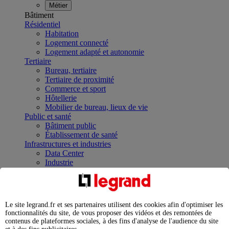
Métier
Bâtiment
Résidentiel
Habitation
Logement connecté
Logement adapté et autonomie
Tertiaire
Bureau, tertiaire
Tertiaire de proximité
Commerce et sport
Hôtellerie
Mobilier de bureau, lieux de vie
Public et santé
Bâtiment public
Établissement de santé
Infrastructures et industries
Data Center
Industrie
Infrastructures
À la une
Contrôler et planifier le fonctionnement des appareils
électriques avec le contacteur connecté
Le site legrand.fr et ses partenaires utilisent des cookies afin d'optimiser les
Répartir et optimiser son tableau électrique
fonctionnalités du site, de vous proposer des vidéos et des remontées de
Legrand Data Center Solutions : concentrer les
contenus de plateformes sociales, à des fins d'analyse de l'audience du site
expertises au service de vos performances