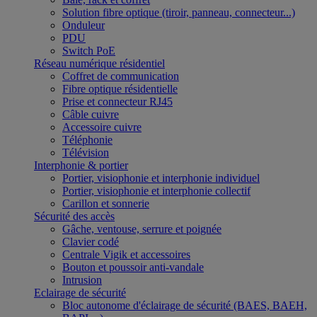
Solution fibre optique (tiroir, panneau, connecteur...)
Onduleur
PDU
Switch PoE
Réseau numérique résidentiel
Coffret de communication
Fibre optique résidentielle
Prise et connecteur RJ45
Câble cuivre
Accessoire cuivre
Téléphonie
Télévision
Interphonie & portier
Portier, visiophonie et interphonie individuel
Portier, visiophonie et interphonie collectif
Carillon et sonnerie
Sécurité des accès
Gâche, ventouse, serrure et poignée
Clavier codé
Centrale Vigik et accessoires
Bouton et poussoir anti-vandale
Intrusion
Eclairage de sécurité
Bloc autonome d'éclairage de sécurité (BAES, BAEH,