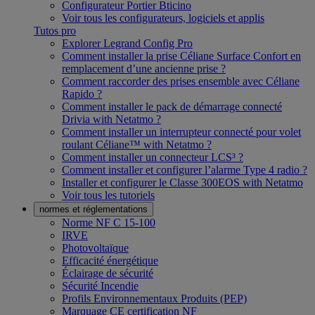
Configurateur Portier Bticino
Voir tous les configurateurs, logiciels et applis
Tutos pro
Explorer Legrand Config Pro
Comment installer la prise Céliane Surface Confort en
remplacement d’une ancienne prise ?
Comment raccorder des prises ensemble avec Céliane
Rapido ?
Comment installer le pack de démarrage connecté
Drivia with Netatmo ?
Comment installer un interrupteur connecté pour volet
roulant Céliane™ with Netatmo ?
Comment installer un connecteur LCS³ ?
Comment installer et configurer l’alarme Type 4 radio ?
Installer et configurer le Classe 300EOS with Netatmo
Voir tous les tutoriels
normes et réglementations
Norme NF C 15-100
IRVE
Photovoltaïque
Efficacité énergétique
Éclairage de sécurité
Sécurité Incendie
Profils Environnementaux Produits (PEP)
Marquage CE certification NF