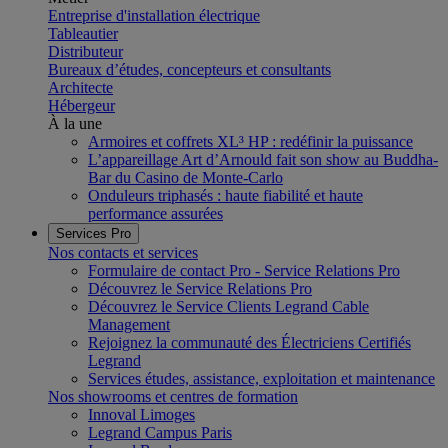
Entreprise d'installation électrique
Tableautier
Distributeur
Bureaux d’études, concepteurs et consultants
Architecte
Hébergeur
À la une
Armoires et coffrets XL³ HP : redéfinir la puissance
L’appareillage Art d’Arnould fait son show au Buddha-
Bar du Casino de Monte-Carlo
Onduleurs triphasés : haute fiabilité et haute
performance assurées
Services Pro
Nos contacts et services
Formulaire de contact Pro - Service Relations Pro
Découvrez le Service Relations Pro
Découvrez le Service Clients Legrand Cable
Management
Rejoignez la communauté des Électriciens Certifiés
Legrand
Services études, assistance, exploitation et maintenance
Nos showrooms et centres de formation
Innoval Limoges
Legrand Campus Paris