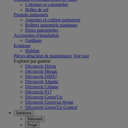
Colonnes et colonnettes
Boîtes de sol
Produits industriels
Armoires et coffrets industriels
Boîtiers industriels plastiques
Prises industrielles
Accessoires d'installation
Outillage
Eclairage
Hublots
Pièces détachées & maintenance
Voir tout
Explorer par gamme
Découvrir Drivia
Découvrir Mosaic
Découvrir DMX³
Découvrir Atlantic
Découvrir Céliane
Découvrir P17
Découvrir Green'Up
Découvrir Green'up Home
Découvrir Green'Up Control
Solutions
Bâtiment
Projet