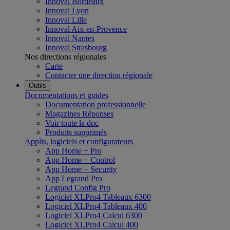
Innoval Bordeaux
Innoval Lyon
Innoval Lille
Innoval Aix-en-Provence
Innoval Nantes
Innoval Strasbourg
Nos directions régionales
Carte
Contacter une direction régionale
Outils
Documentations et guides
Documentation professionnelle
Magazines Réponses
Voir toute la doc
Produits supprimés
Applis, logiciels et configurateurs
App Home + Pro
App Home + Control
App Home + Security
App Legrand Pro
Legrand Config Pro
Logiciel XLPro4 Tableaux 6300
Logiciel XLPro4 Tableaux 400
Logiciel XLPro4 Calcul 6300
Logiciel XLPro4 Calcul 400