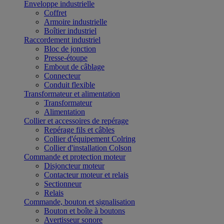
Enveloppe industrielle
Coffret
Armoire industrielle
Boîtier industriel
Raccordement industriel
Bloc de jonction
Presse-étoupe
Embout de câblage
Connecteur
Conduit flexible
Transformateur et alimentation
Transformateur
Alimentation
Collier et accessoires de repérage
Repérage fils et câbles
Collier d'équipement Colring
Collier d'installation Colson
Commande et protection moteur
Disjoncteur moteur
Contacteur moteur et relais
Sectionneur
Relais
Commande, bouton et signalisation
Bouton et boîte à boutons
Avertisseur sonore