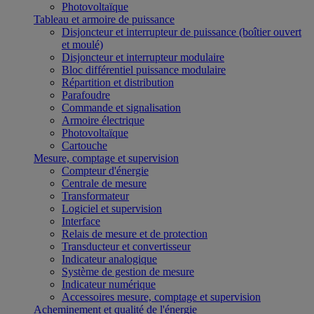
Photovoltaïque
Tableau et armoire de puissance
Disjoncteur et interrupteur de puissance (boîtier ouvert
et moulé)
Disjoncteur et interrupteur modulaire
Bloc différentiel puissance modulaire
Répartition et distribution
Parafoudre
Commande et signalisation
Armoire électrique
Photovoltaïque
Cartouche
Mesure, comptage et supervision
Compteur d'énergie
Centrale de mesure
Transformateur
Logiciel et supervision
Interface
Relais de mesure et de protection
Transducteur et convertisseur
Indicateur analogique
Système de gestion de mesure
Indicateur numérique
Accessoires mesure, comptage et supervision
Acheminement et qualité de l'énergie