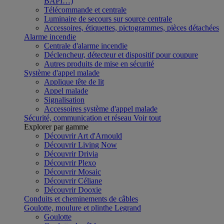
BAPI…)
Télécommande et centrale
Luminaire de secours sur source centrale
Accessoires, étiquettes, pictogrammes, pièces détachées
Alarme incendie
Centrale d'alarme incendie
Déclencheur, détecteur et dispositif pour coupure
Autres produits de mise en sécurité
Système d'appel malade
Applique tête de lit
Appel malade
Signalisation
Accessoires système d'appel malade
Sécurité, communication et réseau
Voir tout
Explorer par gamme
Découvrir Art d'Arnould
Découvrir Living Now
Découvrir Drivia
Découvrir Plexo
Découvrir Mosaic
Découvrir Céliane
Découvrir Dooxie
Conduits et cheminements de câbles
Goulotte, moulure et plinthe Legrand
Goulotte