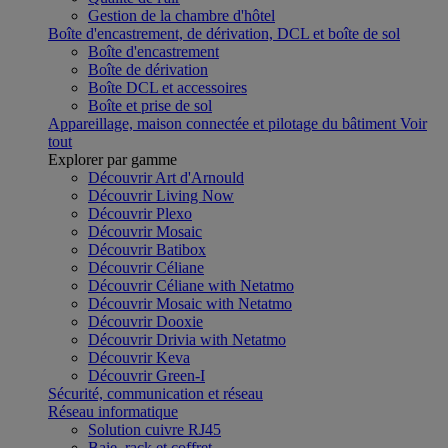
Gestion de la chambre d'hôtel
Boîte d'encastrement, de dérivation, DCL et boîte de sol
Boîte d'encastrement
Boîte de dérivation
Boîte DCL et accessoires
Boîte et prise de sol
Appareillage, maison connectée et pilotage du bâtiment
Voir
tout
Explorer par gamme
Découvrir Art d'Arnould
Découvrir Living Now
Découvrir Plexo
Découvrir Mosaic
Découvrir Batibox
Découvrir Céliane
Découvrir Céliane with Netatmo
Découvrir Mosaic with Netatmo
Découvrir Dooxie
Découvrir Drivia with Netatmo
Découvrir Keva
Découvrir Green-I
Sécurité, communication et réseau
Réseau informatique
Solution cuivre RJ45
Baie, rack et coffret