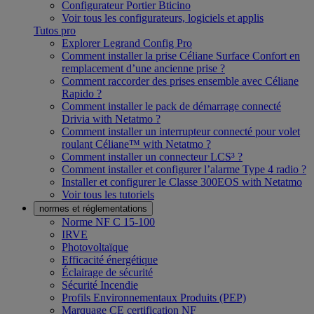
Configurateur Portier Bticino
Voir tous les configurateurs, logiciels et applis
Tutos pro
Explorer Legrand Config Pro
Comment installer la prise Céliane Surface Confort en
remplacement d’une ancienne prise ?
Comment raccorder des prises ensemble avec Céliane
Rapido ?
Comment installer le pack de démarrage connecté
Drivia with Netatmo ?
Comment installer un interrupteur connecté pour volet
roulant Céliane™ with Netatmo ?
Comment installer un connecteur LCS³ ?
Comment installer et configurer l’alarme Type 4 radio ?
Installer et configurer le Classe 300EOS with Netatmo
Voir tous les tutoriels
normes et réglementations
Norme NF C 15-100
IRVE
Photovoltaïque
Efficacité énergétique
Éclairage de sécurité
Sécurité Incendie
Profils Environnementaux Produits (PEP)
Marquage CE certification NF