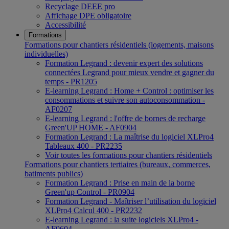
Recyclage DEEE pro
Affichage DPE obligatoire
Accessibilité
Formations
Formations pour chantiers résidentiels (logements, maisons
individuelles)
Formation Legrand : devenir expert des solutions
connectées Legrand pour mieux vendre et gagner du
temps - PR1205
E-learning Legrand : Home + Control : optimiser les
consommations et suivre son autoconsommation -
AF0207
E-learning Legrand : l'offre de bornes de recharge
Green'UP HOME - AF0904
Formation Legrand : La maîtrise du logiciel XLPro4
Tableaux 400 - PR2235
Voir toutes les formations pour chantiers résidentiels
Formations pour chantiers tertiaires (bureaux, commerces,
batiments publics)
Formation Legrand : Prise en main de la borne
Green'up Control - PR0904
Formation Legrand - Maîtriser l’utilisation du logiciel
XLPro4 Calcul 400 - PR2232
E-learning Legrand : la suite logiciels XLPro4 -
AF0604