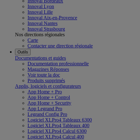
Innoval Bordeaux
Innoval Lyon
Innoval Lille
Innoval Aix-en-Provence
Innoval Nantes
Innoval Strasbourg
Nos directions régionales
Carte
Contacter une direction régionale
Outils
Documentations et guides
Documentation professionnelle
Magazines Réponses
Voir toute la doc
Produits supprimés
Applis, logiciels et configurateurs
App Home + Pro
App Home + Control
App Home + Security
App Legrand Pro
Legrand Config Pro
Logiciel XLPro4 Tableaux 6300
Logiciel XLPro4 Tableaux 400
Logiciel XLPro4 Calcul 6300
Logiciel XLPro4 Calcul 400