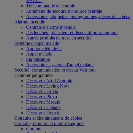
BAPI…)
Télécommande et centrale
Luminaire de secours sur source centrale
Accessoires, étiquettes, pictogrammes, pièces détachées
Alarme incendie
Centrale d'alarme incendie
Déclencheur, détecteur et dispositif pour coupure
Autres produits de mise en sécurité
Système d'appel malade
Applique tête de lit
Appel malade
Signalisation
Accessoires système d'appel malade
Sécurité, communication et réseau
Voir tout
Explorer par gamme
Découvrir Art d'Arnould
Découvrir Living Now
Découvrir Drivia
Découvrir Plexo
Découvrir Mosaic
Découvrir Céliane
Découvrir Dooxie
Conduits et cheminements de câbles
Goulotte, moulure et plinthe Legrand
Goulotte