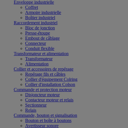
Enveloppe industrielle
Coffret
Armoire industrielle
Boîtier industriel
Raccordement industriel
Bloc de jonction
Presse-étoupe
Embout de câblage
Connecteur
Conduit flexible
Transformateur et alimentation
Transformateur
Alimentation
Collier et accessoires de repérage
Repérage fils et câbles
Collier d'équipement Colring
Collier d'installation Colson
Commande et protection moteur
Disjoncteur moteur
Contacteur moteur et relais
Sectionneur
Relais
Commande, bouton et signalisation
Bouton et boîte à boutons
Avertisseur sonore