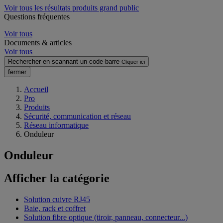
Voir tous les résultats produits grand public
Questions fréquentes
Voir tous
Documents & articles
Voir tous
Rechercher en scannant un code-barre
Cliquer ici
fermer
Accueil
Pro
Produits
Sécurité, communication et réseau
Réseau informatique
Onduleur
Onduleur
Afficher la catégorie
Solution cuivre RJ45
Baie, rack et coffret
Solution fibre optique (tiroir, panneau, connecteur...)