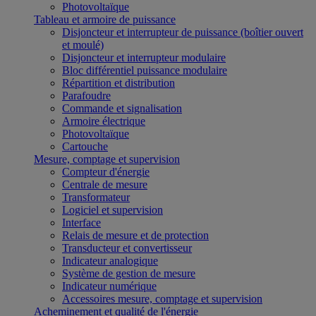
Photovoltaïque
Tableau et armoire de puissance
Disjoncteur et interrupteur de puissance (boîtier ouvert
et moulé)
Disjoncteur et interrupteur modulaire
Bloc différentiel puissance modulaire
Répartition et distribution
Parafoudre
Commande et signalisation
Armoire électrique
Photovoltaïque
Cartouche
Mesure, comptage et supervision
Compteur d'énergie
Centrale de mesure
Transformateur
Logiciel et supervision
Interface
Relais de mesure et de protection
Transducteur et convertisseur
Indicateur analogique
Système de gestion de mesure
Indicateur numérique
Accessoires mesure, comptage et supervision
Acheminement et qualité de l'énergie