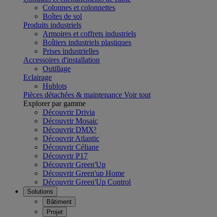
Colonnes et colonnettes
Boîtes de sol
Produits industriels
Armoires et coffrets industriels
Boîtiers industriels plastiques
Prises industrielles
Accessoires d'installation
Outillage
Eclairage
Hublots
Pièces détachées & maintenance
Voir tout
Explorer par gamme
Découvrir Drivia
Découvrir Mosaic
Découvrir DMX³
Découvrir Atlantic
Découvrir Céliane
Découvrir P17
Découvrir Green'Up
Découvrir Green'up Home
Découvrir Green'Up Control
Solutions
Bâtiment
Projet