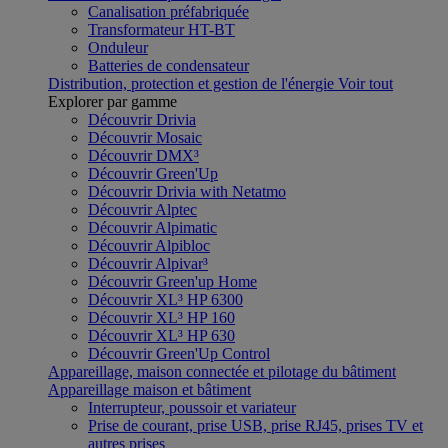
Canalisation préfabriquée
Transformateur HT-BT
Onduleur
Batteries de condensateur
Distribution, protection et gestion de l'énergie
Voir tout
Explorer par gamme
Découvrir Drivia
Découvrir Mosaic
Découvrir DMX³
Découvrir Green'Up
Découvrir Drivia with Netatmo
Découvrir Alptec
Découvrir Alpimatic
Découvrir Alpibloc
Découvrir Alpivar³
Découvrir Green'up Home
Découvrir XL³ HP 6300
Découvrir XL³ HP 160
Découvrir XL³ HP 630
Découvrir Green'Up Control
Appareillage, maison connectée et pilotage du bâtiment
Appareillage maison et bâtiment
Interrupteur, poussoir et variateur
Prise de courant, prise USB, prise RJ45, prises TV et
autres prises