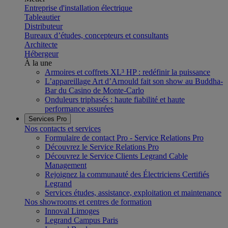
Entreprise d'installation électrique
Tableautier
Distributeur
Bureaux d’études, concepteurs et consultants
Architecte
Hébergeur
À la une
Armoires et coffrets XL³ HP : redéfinir la puissance
L’appareillage Art d’Arnould fait son show au Buddha-
Bar du Casino de Monte-Carlo
Onduleurs triphasés : haute fiabilité et haute
performance assurées
Services Pro
Nos contacts et services
Formulaire de contact Pro - Service Relations Pro
Découvrez le Service Relations Pro
Découvrez le Service Clients Legrand Cable
Management
Rejoignez la communauté des Électriciens Certifiés
Legrand
Services études, assistance, exploitation et maintenance
Nos showrooms et centres de formation
Innoval Limoges
Legrand Campus Paris