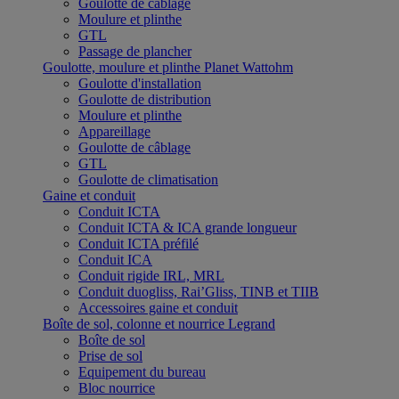
Goulotte de câblage
Moulure et plinthe
GTL
Passage de plancher
Goulotte, moulure et plinthe Planet Wattohm
Goulotte d'installation
Goulotte de distribution
Moulure et plinthe
Appareillage
Goulotte de câblage
GTL
Goulotte de climatisation
Gaine et conduit
Conduit ICTA
Conduit ICTA & ICA grande longueur
Conduit ICTA préfilé
Conduit ICA
Conduit rigide IRL, MRL
Conduit duogliss, Rai’Gliss, TINB et TIIB
Accessoires gaine et conduit
Boîte de sol, colonne et nourrice Legrand
Boîte de sol
Prise de sol
Equipement du bureau
Bloc nourrice