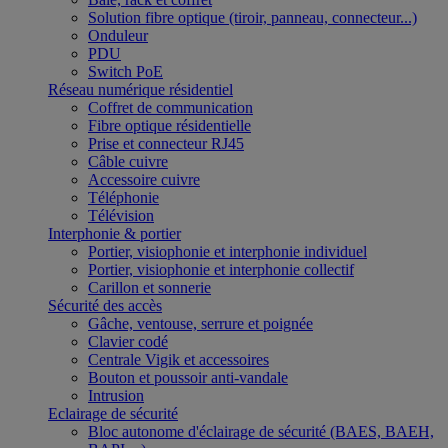
Solution fibre optique (tiroir, panneau, connecteur...)
Onduleur
PDU
Switch PoE
Réseau numérique résidentiel
Coffret de communication
Fibre optique résidentielle
Prise et connecteur RJ45
Câble cuivre
Accessoire cuivre
Téléphonie
Télévision
Interphonie & portier
Portier, visiophonie et interphonie individuel
Portier, visiophonie et interphonie collectif
Carillon et sonnerie
Sécurité des accès
Gâche, ventouse, serrure et poignée
Clavier codé
Centrale Vigik et accessoires
Bouton et poussoir anti-vandale
Intrusion
Eclairage de sécurité
Bloc autonome d'éclairage de sécurité (BAES, BAEH,