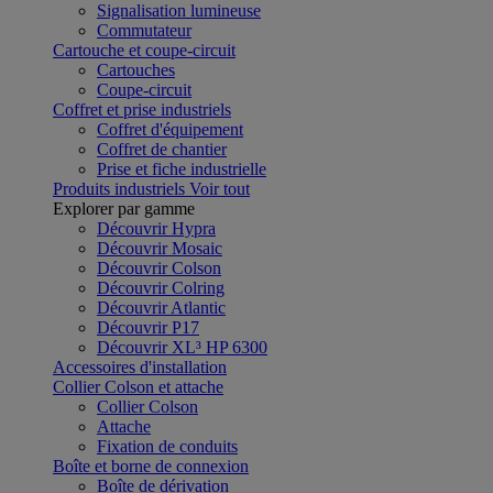
Signalisation lumineuse
Commutateur
Cartouche et coupe-circuit
Cartouches
Coupe-circuit
Coffret et prise industriels
Coffret d'équipement
Coffret de chantier
Prise et fiche industrielle
Produits industriels
Voir tout
Explorer par gamme
Découvrir Hypra
Découvrir Mosaic
Découvrir Colson
Découvrir Colring
Découvrir Atlantic
Découvrir P17
Découvrir XL³ HP 6300
Accessoires d'installation
Collier Colson et attache
Collier Colson
Attache
Fixation de conduits
Boîte et borne de connexion
Boîte de dérivation