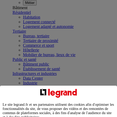
Métier
Bâtiment
Résidentiel
Habitation
Logement connecté
Logement adapté et autonomie
Tertiaire
Bureau, tertiaire
Tertiaire de proximité
Commerce et sport
Hôtellerie
Mobilier de bureau, lieux de vie
Public et santé
Bâtiment public
Établissement de santé
Infrastructures et industries
Data Center
Industrie
Infrastructures
À la une
Contrôler et planifier le fonctionnement des appareils
électriques avec le contacteur connecté
Le site legrand.fr et ses partenaires utilisent des cookies afin d'optimiser les
Répartir et optimiser son tableau électrique
fonctionnalités du site, de vous proposer des vidéos et des remontées de
Legrand Data Center Solutions : concentrer les
contenus de plateformes sociales, à des fins d'analyse de l'audience du site
expertises au service de vos performances