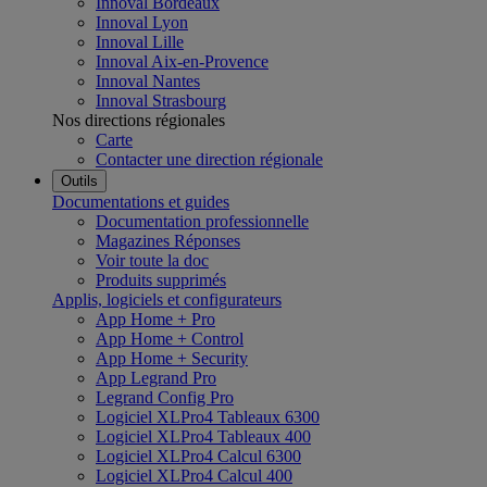
Innoval Bordeaux
Innoval Lyon
Innoval Lille
Innoval Aix-en-Provence
Innoval Nantes
Innoval Strasbourg
Nos directions régionales
Carte
Contacter une direction régionale
Outils
Documentations et guides
Documentation professionnelle
Magazines Réponses
Voir toute la doc
Produits supprimés
Applis, logiciels et configurateurs
App Home + Pro
App Home + Control
App Home + Security
App Legrand Pro
Legrand Config Pro
Logiciel XLPro4 Tableaux 6300
Logiciel XLPro4 Tableaux 400
Logiciel XLPro4 Calcul 6300
Logiciel XLPro4 Calcul 400