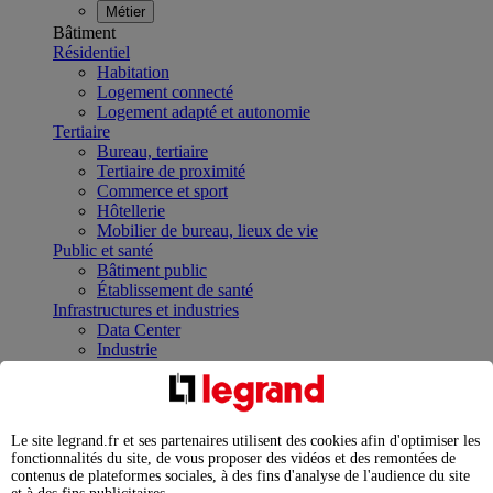
Métier
Bâtiment
Résidentiel
Habitation
Logement connecté
Logement adapté et autonomie
Tertiaire
Bureau, tertiaire
Tertiaire de proximité
Commerce et sport
Hôtellerie
Mobilier de bureau, lieux de vie
Public et santé
Bâtiment public
Établissement de santé
Infrastructures et industries
Data Center
Industrie
Infrastructures
À la une
Contrôler et planifier le fonctionnement des appareils
électriques avec le contacteur connecté
Le site legrand.fr et ses partenaires utilisent des cookies afin d'optimiser les
Répartir et optimiser son tableau électrique
fonctionnalités du site, de vous proposer des vidéos et des remontées de
Legrand Data Center Solutions : concentrer les
contenus de plateformes sociales, à des fins d'analyse de l'audience du site
expertises au service de vos performances