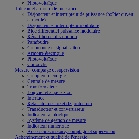
Photovoltaïque
Tableau et armoire de puissance
Disjoncteur et interrupteur de puissance (boîtier ouvert
et moulé)
Disjoncteur et interrupteur modulaire
Bloc différentiel puissance modulaire
Répartition et distribution
Parafoudre
Commande et signalisation
Armoire électrique
Photovoltaïque
Cartouche
Mesure, comptage et supervision
Compteur d'énergie
Centrale de mesure
Transformateur
Logiciel et supervision
Interface
Relais de mesure et de protection
Transducteur et convertisseur
Indicateur analogique
Système de gestion de mesure
Indicateur numérique
Accessoires mesure, comptage et supervision
Acheminement et qualité de l'énergie