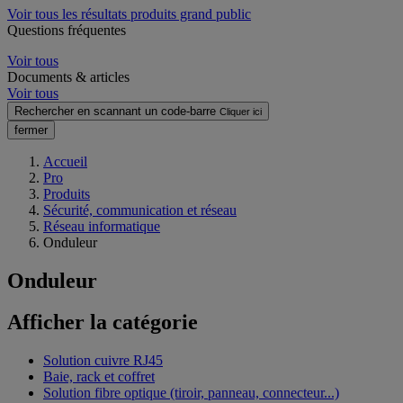
Voir tous les résultats produits grand public
Questions fréquentes
Voir tous
Documents & articles
Voir tous
Rechercher en scannant un code-barre
Cliquer ici
fermer
Accueil
Pro
Produits
Sécurité, communication et réseau
Réseau informatique
Onduleur
Onduleur
Afficher la catégorie
Solution cuivre RJ45
Baie, rack et coffret
Solution fibre optique (tiroir, panneau, connecteur...)