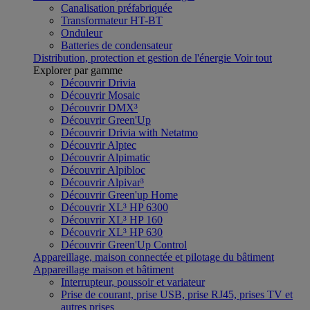
Canalisation préfabriquée
Transformateur HT-BT
Onduleur
Batteries de condensateur
Distribution, protection et gestion de l'énergie
Voir tout
Explorer par gamme
Découvrir Drivia
Découvrir Mosaic
Découvrir DMX³
Découvrir Green'Up
Découvrir Drivia with Netatmo
Découvrir Alptec
Découvrir Alpimatic
Découvrir Alpibloc
Découvrir Alpivar³
Découvrir Green'up Home
Découvrir XL³ HP 6300
Découvrir XL³ HP 160
Découvrir XL³ HP 630
Découvrir Green'Up Control
Appareillage, maison connectée et pilotage du bâtiment
Appareillage maison et bâtiment
Interrupteur, poussoir et variateur
Prise de courant, prise USB, prise RJ45, prises TV et
autres prises