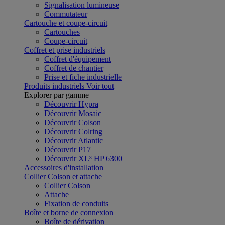
Signalisation lumineuse
Commutateur
Cartouche et coupe-circuit
Cartouches
Coupe-circuit
Coffret et prise industriels
Coffret d'équipement
Coffret de chantier
Prise et fiche industrielle
Produits industriels
Voir tout
Explorer par gamme
Découvrir Hypra
Découvrir Mosaic
Découvrir Colson
Découvrir Colring
Découvrir Atlantic
Découvrir P17
Découvrir XL³ HP 6300
Accessoires d'installation
Collier Colson et attache
Collier Colson
Attache
Fixation de conduits
Boîte et borne de connexion
Boîte de dérivation