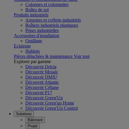
Colonnes et colonnettes
Boîtes de sol
Produits industriels
Armoires et coffrets industriels
Boîtiers industriels plastiques
Prises industrielles
Accessoires d'installation
Outillage
Eclairage
Hublots
Pièces détachées & maintenance
Voir tout
Explorer par gamme
Découvrir Drivia
Découvrir Mosaic
Découvrir DMX³
Découvrir Atlantic
Découvrir Céliane
Découvrir P17
Découvrir Green'Up
Découvrir Green'up Home
Découvrir Green'Up Control
Solutions
Bâtiment
Projet