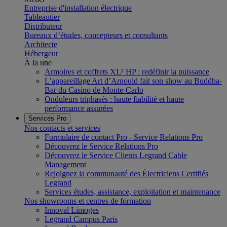
Entreprise d'installation électrique
Tableautier
Distributeur
Bureaux d’études, concepteurs et consultants
Architecte
Hébergeur
À la une
Armoires et coffrets XL³ HP : redéfinir la puissance
L’appareillage Art d’Arnould fait son show au Buddha-
Bar du Casino de Monte-Carlo
Onduleurs triphasés : haute fiabilité et haute
performance assurées
Services Pro
Nos contacts et services
Formulaire de contact Pro - Service Relations Pro
Découvrez le Service Relations Pro
Découvrez le Service Clients Legrand Cable
Management
Rejoignez la communauté des Électriciens Certifiés
Legrand
Services études, assistance, exploitation et maintenance
Nos showrooms et centres de formation
Innoval Limoges
Legrand Campus Paris