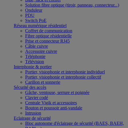
Solution fibre optique (tiroir, panneau, connecteur...)
Onduleur
PDU
Switch PoE
Réseau numérique résidentiel
Coffret de communication
Fibre optique résidentielle
Prise et connecteur RJ45
Câble cuivre
Accessoire cuivre
Téléphonie
Télévision
Interphonie & portier
Portier, visiophonie et interphonie individuel
Portier, visiophonie et interphonie collectif
Carillon et sonnerie
Sécurité des accès
Gâche, ventouse, serrure et poignée
Clavier codé
Centrale Vigik et accessoires
Bouton et poussoir anti-vandale
Intrusion
Eclairage de sécurité
Bloc autonome d'éclairage de sécurité (BAES, BAEH,