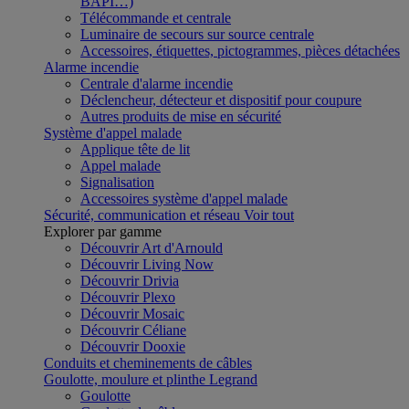
BAPI…)
Télécommande et centrale
Luminaire de secours sur source centrale
Accessoires, étiquettes, pictogrammes, pièces détachées
Alarme incendie
Centrale d'alarme incendie
Déclencheur, détecteur et dispositif pour coupure
Autres produits de mise en sécurité
Système d'appel malade
Applique tête de lit
Appel malade
Signalisation
Accessoires système d'appel malade
Sécurité, communication et réseau
Voir tout
Explorer par gamme
Découvrir Art d'Arnould
Découvrir Living Now
Découvrir Drivia
Découvrir Plexo
Découvrir Mosaic
Découvrir Céliane
Découvrir Dooxie
Conduits et cheminements de câbles
Goulotte, moulure et plinthe Legrand
Goulotte