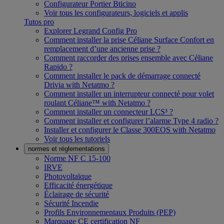
Configurateur Portier Bticino
Voir tous les configurateurs, logiciels et applis
Tutos pro
Explorer Legrand Config Pro
Comment installer la prise Céliane Surface Confort en
remplacement d’une ancienne prise ?
Comment raccorder des prises ensemble avec Céliane
Rapido ?
Comment installer le pack de démarrage connecté
Drivia with Netatmo ?
Comment installer un interrupteur connecté pour volet
roulant Céliane™ with Netatmo ?
Comment installer un connecteur LCS³ ?
Comment installer et configurer l’alarme Type 4 radio ?
Installer et configurer le Classe 300EOS with Netatmo
Voir tous les tutoriels
normes et réglementations
Norme NF C 15-100
IRVE
Photovoltaïque
Efficacité énergétique
Éclairage de sécurité
Sécurité Incendie
Profils Environnementaux Produits (PEP)
Marquage CE certification NF