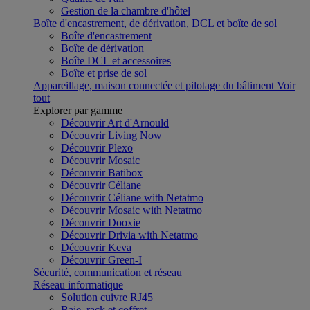
Gestion de la chambre d'hôtel
Boîte d'encastrement, de dérivation, DCL et boîte de sol
Boîte d'encastrement
Boîte de dérivation
Boîte DCL et accessoires
Boîte et prise de sol
Appareillage, maison connectée et pilotage du bâtiment
Voir
tout
Explorer par gamme
Découvrir Art d'Arnould
Découvrir Living Now
Découvrir Plexo
Découvrir Mosaic
Découvrir Batibox
Découvrir Céliane
Découvrir Céliane with Netatmo
Découvrir Mosaic with Netatmo
Découvrir Dooxie
Découvrir Drivia with Netatmo
Découvrir Keva
Découvrir Green-I
Sécurité, communication et réseau
Réseau informatique
Solution cuivre RJ45
Baie, rack et coffret