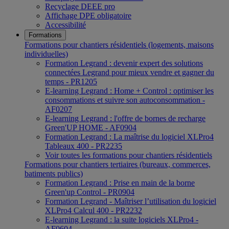
Recyclage DEEE pro
Affichage DPE obligatoire
Accessibilité
Formations
Formations pour chantiers résidentiels (logements, maisons
individuelles)
Formation Legrand : devenir expert des solutions
connectées Legrand pour mieux vendre et gagner du
temps - PR1205
E-learning Legrand : Home + Control : optimiser les
consommations et suivre son autoconsommation -
AF0207
E-learning Legrand : l'offre de bornes de recharge
Green'UP HOME - AF0904
Formation Legrand : La maîtrise du logiciel XLPro4
Tableaux 400 - PR2235
Voir toutes les formations pour chantiers résidentiels
Formations pour chantiers tertiaires (bureaux, commerces,
batiments publics)
Formation Legrand : Prise en main de la borne
Green'up Control - PR0904
Formation Legrand - Maîtriser l’utilisation du logiciel
XLPro4 Calcul 400 - PR2232
E-learning Legrand : la suite logiciels XLPro4 -
AF0604