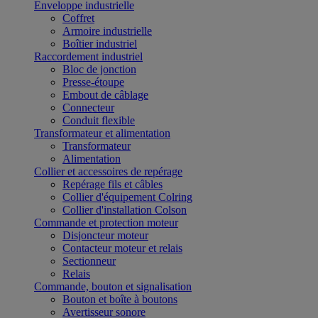
Enveloppe industrielle
Coffret
Armoire industrielle
Boîtier industriel
Raccordement industriel
Bloc de jonction
Presse-étoupe
Embout de câblage
Connecteur
Conduit flexible
Transformateur et alimentation
Transformateur
Alimentation
Collier et accessoires de repérage
Repérage fils et câbles
Collier d'équipement Colring
Collier d'installation Colson
Commande et protection moteur
Disjoncteur moteur
Contacteur moteur et relais
Sectionneur
Relais
Commande, bouton et signalisation
Bouton et boîte à boutons
Avertisseur sonore