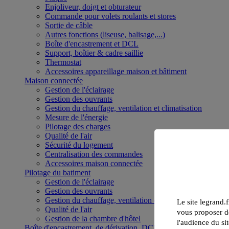
Enjoliveur, doigt et obturateur
Commande pour volets roulants et stores
Sortie de câble
Autres fonctions (liseuse, balisage,...)
Boîte d'encastrement et DCL
Support, boîtier & cadre saillie
Thermostat
Accessoires appareillage maison et bâtiment
Maison connectée
Gestion de l'éclairage
Gestion des ouvrants
Gestion du chauffage, ventilation et climatisation
Mesure de l'énergie
Pilotage des charges
Qualité de l'air
Sécurité du logement
Centralisation des commandes
Accessoires maison connectée
Pilotage du batiment
Gestion de l'éclairage
Gestion des ouvrants
Gestion du chauffage, ventilation et climatisation
Le site legrand.f
Qualité de l'air
vous proposer de
Gestion de la chambre d'hôtel
l'audience du sit
Boîte d'encastrement, de dérivation, DCL et boîte de sol