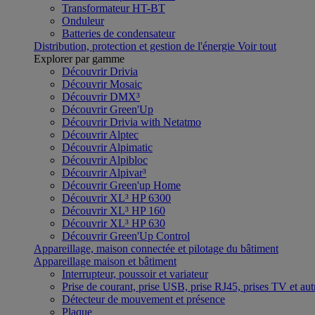
Transformateur HT-BT
Onduleur
Batteries de condensateur
Distribution, protection et gestion de l'énergie
Voir tout
Explorer par gamme
Découvrir Drivia
Découvrir Mosaic
Découvrir DMX³
Découvrir Green'Up
Découvrir Drivia with Netatmo
Découvrir Alptec
Découvrir Alpimatic
Découvrir Alpibloc
Découvrir Alpivar³
Découvrir Green'up Home
Découvrir XL³ HP 6300
Découvrir XL³ HP 160
Découvrir XL³ HP 630
Découvrir Green'Up Control
Appareillage, maison connectée et pilotage du bâtiment
Appareillage maison et bâtiment
Interrupteur, poussoir et variateur
Prise de courant, prise USB, prise RJ45, prises TV et aut
Détecteur de mouvement et présence
Plaque