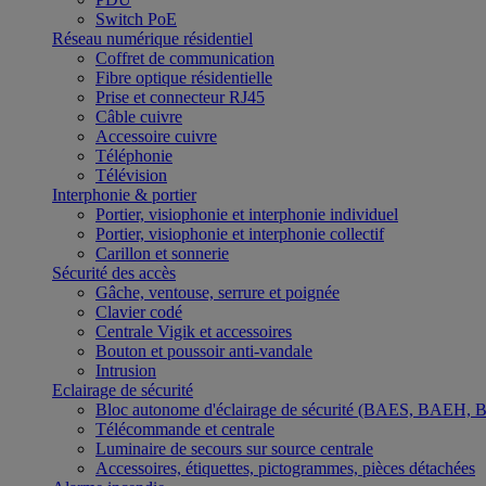
Switch PoE
Réseau numérique résidentiel
Coffret de communication
Fibre optique résidentielle
Prise et connecteur RJ45
Câble cuivre
Accessoire cuivre
Téléphonie
Télévision
Interphonie & portier
Portier, visiophonie et interphonie individuel
Portier, visiophonie et interphonie collectif
Carillon et sonnerie
Sécurité des accès
Gâche, ventouse, serrure et poignée
Clavier codé
Centrale Vigik et accessoires
Bouton et poussoir anti-vandale
Intrusion
Eclairage de sécurité
Bloc autonome d'éclairage de sécurité (BAES, BAEH,
Télécommande et centrale
Luminaire de secours sur source centrale
Accessoires, étiquettes, pictogrammes, pièces détachées