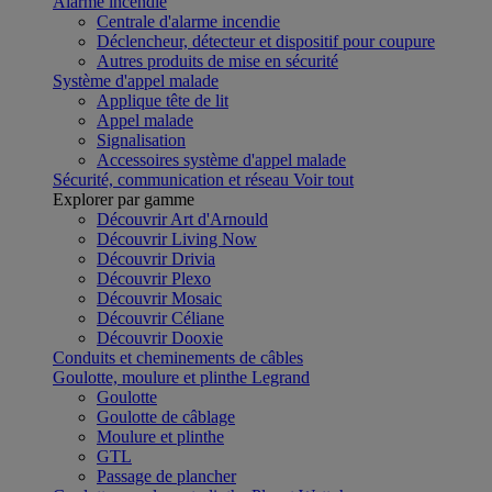
Alarme incendie
Centrale d'alarme incendie
Déclencheur, détecteur et dispositif pour coupure
Autres produits de mise en sécurité
Système d'appel malade
Applique tête de lit
Appel malade
Signalisation
Accessoires système d'appel malade
Sécurité, communication et réseau
Voir tout
Explorer par gamme
Découvrir Art d'Arnould
Découvrir Living Now
Découvrir Drivia
Découvrir Plexo
Découvrir Mosaic
Découvrir Céliane
Découvrir Dooxie
Conduits et cheminements de câbles
Goulotte, moulure et plinthe Legrand
Goulotte
Goulotte de câblage
Moulure et plinthe
GTL
Passage de plancher