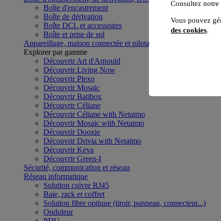
Consultez notre
Boîte d'encastrement
Boîte de dérivation
Vous pouvez gér
Boîte DCL et accessoires
des cookies
.
Boîte et prise de sol
Appareillage, maison connectée et pilotage du bâtiment
Voir to
Explorer par gamme
Découvrir Art d'Arnould
Découvrir Living Now
Découvrir Plexo
Découvrir Mosaic
Découvrir Batibox
Découvrir Céliane
Découvrir Céliane with Netatmo
Découvrir Mosaic with Netatmo
Découvrir Dooxie
Découvrir Drivia with Netatmo
Découvrir Keva
Découvrir Green-I
Sécurité, communication et réseau
Réseau informatique
Solution cuivre RJ45
Baie, rack et coffret
Solution fibre optique (tiroir, panneau, connecteur...)
Onduleur
PDU