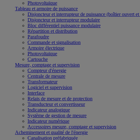
Photovoltaïque
Tableau et armoire de puissance
Disjoncteur et interrupteur de puissance (boîtier ouvert e
Disjoncteur et interrupteur modulaire
Bloc différentiel puissance modulaire
Répartition et distribution
Parafoudre
Commande et signalisation
Armoire électrique
Photovoltaïque
Cartouche
Mesure, comptage et supervision
Compteur d'énergie
Centrale de mesure
Transformateur
Logiciel et supervision
Interface
Relais de mesure et de protection
Transducteur et convertisseur
Indicateur analogique
Système de gestion de mesure
Indicateur numérique
Accessoires mesure, comptage et supervision
Acheminement et qualité de l'énergie
Canalisation préfabriquée