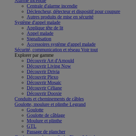
Alarme incendie
Centrale d'alarme incendie
Déclencheur, détecteur et dispositif pour coupure
Autres produits de mise en sécurité
Système d'appel malade
Applique tête de lit
Appel malade
Signalisation
Accessoires système d'appel malade
Sécurité, communication et réseau
Voir tout
Explorer par gamme
Découvrir Art d'Arnould
Découvrir Living Now
Découvrir Drivia
Découvrir Plexo
Découvrir Mosaic
Découvrir Céliane
Découvrir Dooxie
Conduits et cheminements de câbles
Goulotte, moulure et plinthe Legrand
Goulotte
Goulotte de câblage
Moulure et plinthe
GTL
Passage de plancher