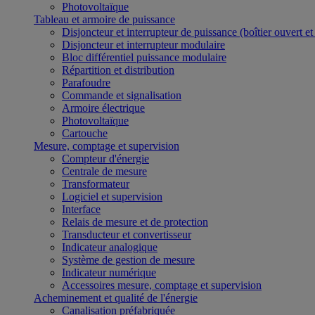
Photovoltaïque
Tableau et armoire de puissance
Disjoncteur et interrupteur de puissance (boîtier ouvert e
Disjoncteur et interrupteur modulaire
Bloc différentiel puissance modulaire
Répartition et distribution
Parafoudre
Commande et signalisation
Armoire électrique
Photovoltaïque
Cartouche
Mesure, comptage et supervision
Compteur d'énergie
Centrale de mesure
Transformateur
Logiciel et supervision
Interface
Relais de mesure et de protection
Transducteur et convertisseur
Indicateur analogique
Système de gestion de mesure
Indicateur numérique
Accessoires mesure, comptage et supervision
Acheminement et qualité de l'énergie
Canalisation préfabriquée