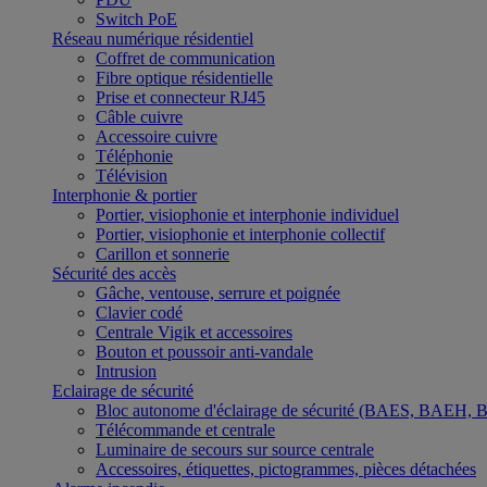
Switch PoE
Réseau numérique résidentiel
Coffret de communication
Fibre optique résidentielle
Prise et connecteur RJ45
Câble cuivre
Accessoire cuivre
Téléphonie
Télévision
Interphonie & portier
Portier, visiophonie et interphonie individuel
Portier, visiophonie et interphonie collectif
Carillon et sonnerie
Sécurité des accès
Gâche, ventouse, serrure et poignée
Clavier codé
Centrale Vigik et accessoires
Bouton et poussoir anti-vandale
Intrusion
Eclairage de sécurité
Bloc autonome d'éclairage de sécurité (BAES, BAEH,
Télécommande et centrale
Luminaire de secours sur source centrale
Accessoires, étiquettes, pictogrammes, pièces détachées