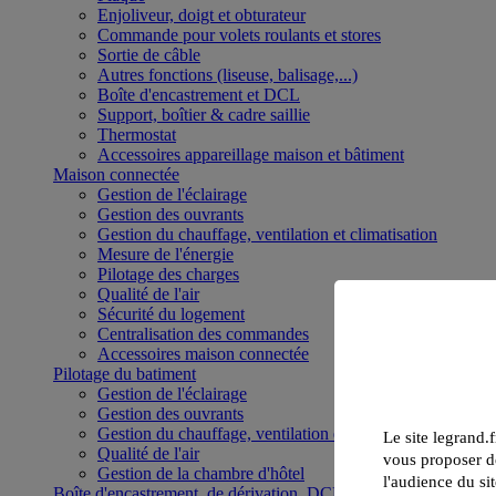
Enjoliveur, doigt et obturateur
Commande pour volets roulants et stores
Sortie de câble
Autres fonctions (liseuse, balisage,...)
Boîte d'encastrement et DCL
Support, boîtier & cadre saillie
Thermostat
Accessoires appareillage maison et bâtiment
Maison connectée
Gestion de l'éclairage
Gestion des ouvrants
Gestion du chauffage, ventilation et climatisation
Mesure de l'énergie
Pilotage des charges
Qualité de l'air
Sécurité du logement
Centralisation des commandes
Accessoires maison connectée
Pilotage du batiment
Gestion de l'éclairage
Gestion des ouvrants
Gestion du chauffage, ventilation et climatisation
Le site legrand.f
Qualité de l'air
vous proposer de
Gestion de la chambre d'hôtel
l'audience du sit
Boîte d'encastrement, de dérivation, DCL et boîte de sol