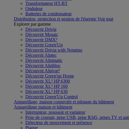
Transformateur HT-BT
Onduleur
Batteries de condensateur
Distribution, protection et gestion de l'énergie
Voir tout
Explorer par gamme
Découvrir Drivia
Découvrir Mosaic
Découvrir DMX³
Découvrir Green'Up
Découvrir Drivia with Netatmo
Découvrir Alptec
Découvrir Alpimatic
Découvrir Alpibloc
Découvrir Alpivar³
Découvrir Green'up Home
Découvrir XL³ HP 6300
Découvrir XL³ HP 160
Découvrir XL³ HP 630
Découvrir Green'Up Control
Appareillage, maison connectée et pilotage du bâtiment
Appareillage maison et bâtiment
Interrupteur, poussoir et variateur
Prise de courant, prise USB, prise RJ45, prises TV et aut
Détecteur de mouvement et présence
Plaque