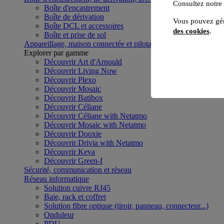
Consultez notre
Boîte d'encastrement
Boîte de dérivation
Vous pouvez gér
Boîte DCL et accessoires
des cookies
.
Boîte et prise de sol
Appareillage, maison connectée et pilotage du bâtiment
Voir to
Explorer par gamme
Découvrir Art d'Arnould
Découvrir Living Now
Découvrir Plexo
Découvrir Mosaic
Découvrir Batibox
Découvrir Céliane
Découvrir Céliane with Netatmo
Découvrir Mosaic with Netatmo
Découvrir Dooxie
Découvrir Drivia with Netatmo
Découvrir Keva
Découvrir Green-I
Sécurité, communication et réseau
Réseau informatique
Solution cuivre RJ45
Baie, rack et coffret
Solution fibre optique (tiroir, panneau, connecteur...)
Onduleur
PDU