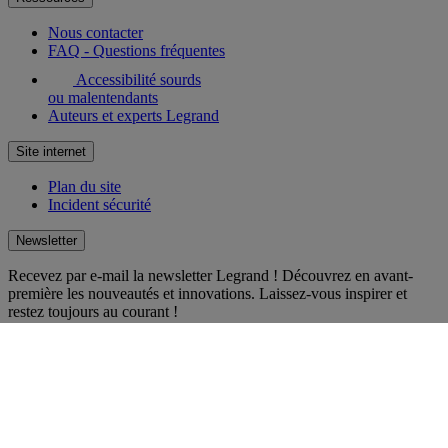
Nous contacter
FAQ - Questions fréquentes
Accessibilité sourds
ou malentendants
Auteurs et experts Legrand
Site internet
Plan du site
Incident sécurité
Newsletter
Recevez par e-mail la newsletter Legrand ! Découvrez en avant-
première les nouveautés et innovations. Laissez-vous inspirer et
restez toujours au courant !
S'inscrire
Réseaux sociaux
facebook
Instagram
LinkedIn