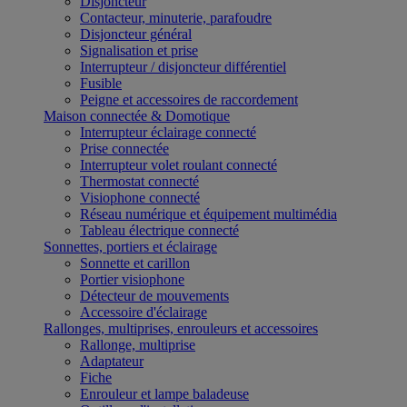
Disjoncteur
Contacteur, minuterie, parafoudre
Disjoncteur général
Signalisation et prise
Interrupteur / disjoncteur différentiel
Fusible
Peigne et accessoires de raccordement
Maison connectée & Domotique
Interrupteur éclairage connecté
Prise connectée
Interrupteur volet roulant connecté
Thermostat connecté
Visiophone connecté
Réseau numérique et équipement multimédia
Tableau électrique connecté
Sonnettes, portiers et éclairage
Sonnette et carillon
Portier visiophone
Détecteur de mouvements
Accessoire d'éclairage
Rallonges, multiprises, enrouleurs et accessoires
Rallonge, multiprise
Adaptateur
Fiche
Enrouleur et lampe baladeuse