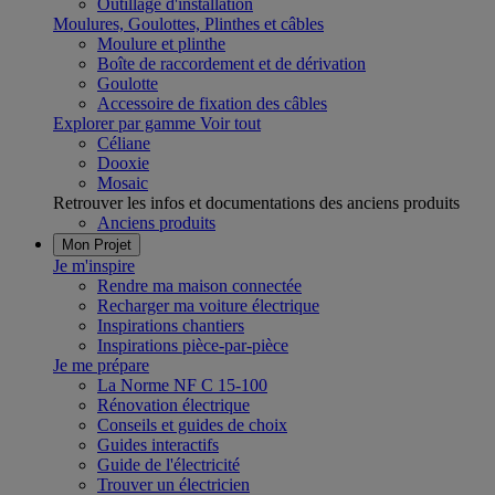
Outillage d'installation
Moulures, Goulottes, Plinthes et câbles
Moulure et plinthe
Boîte de raccordement et de dérivation
Goulotte
Accessoire de fixation des câbles
Explorer par gamme
Voir tout
Céliane
Dooxie
Mosaic
Retrouver les infos et documentations des anciens produits
Anciens produits
Mon Projet
Je m'inspire
Rendre ma maison connectée
Recharger ma voiture électrique
Inspirations chantiers
Inspirations pièce-par-pièce
Je me prépare
La Norme NF C 15-100
Rénovation électrique
Conseils et guides de choix
Guides interactifs
Guide de l'électricité
Trouver un électricien