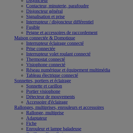
Disjoncteur
Contacteur, minuterie, parafoudre
Disjoncteur général
Signalisation et prise
Interrupteur / disjoncteur différentiel
Fusible
Peigne et accessoires de raccordement
Maison connectée & Domotique
Interrupteur éclairage connecté
Prise connectée
Interrupteur volet roulant connecté
Thermostat connecté
Visiophone connecté
Réseau numérique et équipement multimédia
Tableau électrique connecté
Sonnettes, portiers et éclairage
Sonnette et carillon
Portier visiophone
Détecteur de mouvements
Accessoire d'éclairage
Rallonges, multiprises, enrouleurs et accessoires
Rallonge, multiprise
Adaptateur
Fiche
Enrouleur et lampe baladeuse