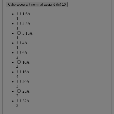
Calibre/courant nominal assigné (In)
10
1.6A
1
2.5A
1
3.15A
1
4A
1
6A
2
10A
4
16A
4
20A
3
25A
2
32A
2