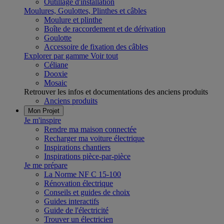
Outillage d'installation
Moulures, Goulottes, Plinthes et câbles
Moulure et plinthe
Boîte de raccordement et de dérivation
Goulotte
Accessoire de fixation des câbles
Explorer par gamme
Voir tout
Céliane
Dooxie
Mosaic
Retrouver les infos et documentations des anciens produits
Anciens produits
Mon Projet
Je m'inspire
Rendre ma maison connectée
Recharger ma voiture électrique
Inspirations chantiers
Inspirations pièce-par-pièce
Je me prépare
La Norme NF C 15-100
Rénovation électrique
Conseils et guides de choix
Guides interactifs
Guide de l'électricité
Trouver un électricien