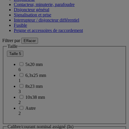
Contacteur, minuterie, parafoudre
Disjoncteur général
Signalisation et prise
Interrupteur / disjoncteur différentiel
Fusible
Peigne et accessoires de raccordement
Filtrer par
Effacer
Taille
Taille
5
5x20 mm
6
6,3x25 mm
1
8x23 mm
3
10x38 mm
2
Autre
2
Calibre/courant nominal assigné (In)