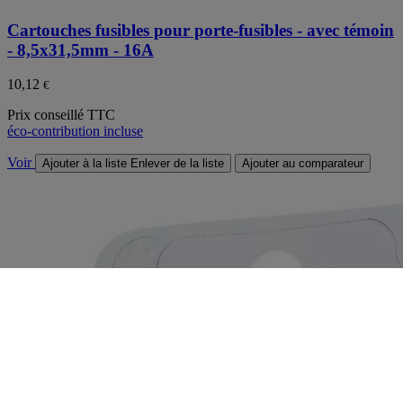
Cartouches fusibles pour porte-fusibles - avec témoin
- 8,5x31,5mm - 16A
10,12
€
Prix conseillé TTC
éco-contribution incluse
Voir
Ajouter à la liste
Enlever de la liste
Ajouter au comparateur