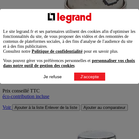
Le site legrand.fr et ses partenaires utilisent des cookies afin d'optimiser les
fonctionnalités du site, de vous proposer des vidéos et des remontées de
contenus de plateformes sociales, à des fins d'analyse de l'audience du site
et à des fins publicitaires.
Consultez notre
Politique de confidentialité
pour en savoir plus.
Cartouches fusibles pour porte-fusibles avec témoin -
Vous pouvez gérer vos préférences personnelles et
personnaliser vos choix
dans notre outil de gestion des cookies
.
8,5x23mm - 10A
Je refuse
J'accepte
8,36
€
Prix conseillé TTC
éco-contribution incluse
Voir
Ajouter à la liste
Enlever de la liste
Ajouter au comparateur