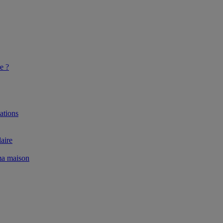
e ?
ations
aire
 ma maison