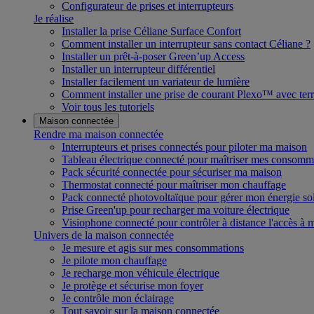
Configurateur de prises et interrupteurs
Je réalise
Installer la prise Céliane Surface Confort
Comment installer un interrupteur sans contact Céliane ?
Installer un prêt-à-poser Green’up Access
Installer un interrupteur différentiel
Installer facilement un variateur de lumière
Comment installer une prise de courant Plexo™ avec terr
Voir tous les tutoriels
Maison connectée
Rendre ma maison connectée
Interrupteurs et prises connectés pour piloter ma maison
Tableau électrique connecté pour maîtriser mes consomm
Pack sécurité connectée pour sécuriser ma maison
Thermostat connecté pour maîtriser mon chauffage
Pack connecté photovoltaïque pour gérer mon énergie sol
Prise Green'up pour recharger ma voiture électrique
Visiophone connecté pour contrôler à distance l'accès à
Univers de la maison connectée
Je mesure et agis sur mes consommations
Je pilote mon chauffage
Je recharge mon véhicule électrique
Je protège et sécurise mon foyer
Je contrôle mon éclairage
Tout savoir sur la maison connectée