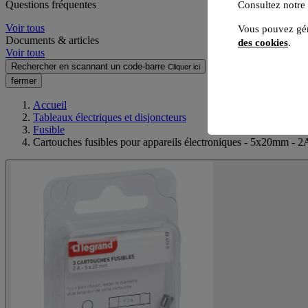
Questions fréquentes
Consultez notre
Voir tous
Vous pouvez gér
Documents & articles
des cookies
.
Voir tous
Rechercher en scannant un code-barre
Cliquer ici
fermer
Accueil
Tableaux électriques et disjoncteurs
Fusible
Cartouches fusibles pour appareils électroniques - 5x20mm - 2