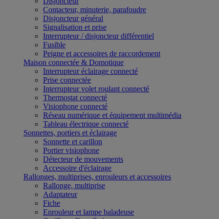
Disjoncteur
Contacteur, minuterie, parafoudre
Disjoncteur général
Signalisation et prise
Interrupteur / disjoncteur différentiel
Fusible
Peigne et accessoires de raccordement
Maison connectée & Domotique
Interrupteur éclairage connecté
Prise connectée
Interrupteur volet roulant connecté
Thermostat connecté
Visiophone connecté
Réseau numérique et équipement multimédia
Tableau électrique connecté
Sonnettes, portiers et éclairage
Sonnette et carillon
Portier visiophone
Détecteur de mouvements
Accessoire d'éclairage
Rallonges, multiprises, enrouleurs et accessoires
Rallonge, multiprise
Adaptateur
Fiche
Enrouleur et lampe baladeuse