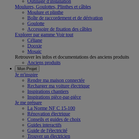
Outillage d'installation
Moulures, Goulottes, Plinthes et câbles
Moulure et plinthe
Boîte de raccordement et de dérivation
Goulotte
Accessoire de fixation des câbles
Explorer par gamme
Voir tout
Céliane
Dooxie
Mosaic
Retrouver les infos et documentations des anciens produits
Anciens produits
Mon Projet
Je m'inspire
Rendre ma maison connectée
Recharger ma voiture électrique
Inspirations chantiers
Inspirations pièce-par-pièce
Je me prépare
La Norme NF C 15-100
Rénovation électrique
Conseils et guides de choix
Guides interactifs
Guide de l'électricité
Trouver un électricien