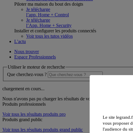
Piloter ma maison du bout des doigts
Je télécharge
l’app. Home + Control
Je télécharge
l’App. Home + Security
Installer et configurer les produits connectés
Voir tous les tutos vidéos
L'actu
Nous trouver
Espace Professionnels
Utiliser le moteur de recherche
Que cherchez-vous ?
chargement en cours...
Nous n'avons pas pu charger les résultats de votre recherche
Produits professionnels
Voir tous les résultats produits pro
Le site legrand.f
Produits grand public
vous proposer de
l'audience du sit
Voir tous les résultats produits grand public