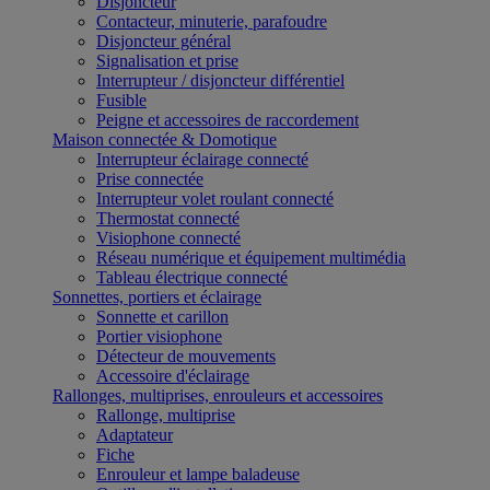
Disjoncteur
Contacteur, minuterie, parafoudre
Disjoncteur général
Signalisation et prise
Interrupteur / disjoncteur différentiel
Fusible
Peigne et accessoires de raccordement
Maison connectée & Domotique
Interrupteur éclairage connecté
Prise connectée
Interrupteur volet roulant connecté
Thermostat connecté
Visiophone connecté
Réseau numérique et équipement multimédia
Tableau électrique connecté
Sonnettes, portiers et éclairage
Sonnette et carillon
Portier visiophone
Détecteur de mouvements
Accessoire d'éclairage
Rallonges, multiprises, enrouleurs et accessoires
Rallonge, multiprise
Adaptateur
Fiche
Enrouleur et lampe baladeuse