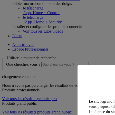
Piloter ma maison du bout des doigts
Je télécharge
l’app. Home + Control
Je télécharge
l’App. Home + Security
Installer et configurer les produits connectés
Voir tous les tutos vidéos
L'actu
Nous trouver
Espace Professionnels
Utiliser le moteur de recherche
Que cherchez-vous ?
chargement en cours...
Nous n'avons pas pu charger les résultats de votre recherche
Produits professionnels
Voir tous les résultats produits pro
Le site legrand.f
Produits grand public
vous proposer de
l'audience du sit
Voir tous les résultats produits grand public