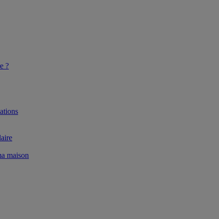
e ?
ations
aire
 ma maison