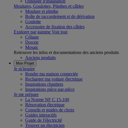
Outillage d'installation
Moulures, Goulottes, Plinthes et câbles
Moulure et plinthe
Boîte de raccordement et de dérivation
Goulotte
Accessoire de fixation des câbles
Explorer par gamme
Voir tout
Céliane
Dooxie
Mosaic
Retrouver les infos et documentations des anciens produits
Anciens produits
Mon Projet
Je m'inspire
Rendre ma maison connectée
Recharger ma voiture électrique
Inspirations chantiers
Inspirations pièce-par-pièce
Je me prépare
La Norme NF C 15-100
Rénovation électrique
Conseils et guides de choix
Guides interactifs
Guide de l'électricité
Trouver un électricien