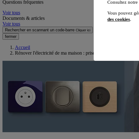
Questions fréquentes
Consultez notre
Voir tous
Vous pouvez gér
Documents & articles
des cookies
.
Voir tous
Rechercher en scannant un code-barre
Cliquer ici
fermer
Accueil
Rénover l'électricité de ma maison : prises, interrupteurs, mise à