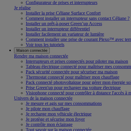
Configurateur de prises et interrupteurs
Je réalise
Installer la prise Céliane Surface Confort
Comment installer un interrupteur sans contact Céliane ?
Installer un prêt-à-poser Green’up Access
Installer un interrupteur différentiel
Installer facilement un variateur de lumière
Comment installer une prise de courant Plexo™ avec terr
Voir tous les tutoriels
Maison connectée
Rendre ma maison connectée
Interrupteurs et prises connectés pour piloter ma maison
Tableau électrique connecté pour maîtriser mes consomm
Pack sécurité connectée pour sécuriser ma maison
Thermostat connecté pour maîtriser mon chauffage
Pack connecté photovoltaïque pour gérer mon énergie sol
Prise Green'up pour recharger ma voiture électrique
Visiophone connecté pour contrôler à distance l'accès à
Univers de la maison connectée
Je mesure et agis sur mes consommations
Je pilote mon chauffage
Je recharge mon véhicule électrique
Je protège et sécurise mon foyer
Je contrôle mon éclairage
Tout savoir sur la maison connectée