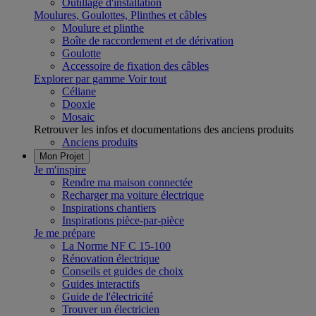
Outillage d'installation
Moulures, Goulottes, Plinthes et câbles
Moulure et plinthe
Boîte de raccordement et de dérivation
Goulotte
Accessoire de fixation des câbles
Explorer par gamme
Voir tout
Céliane
Dooxie
Mosaic
Retrouver les infos et documentations des anciens produits
Anciens produits
Mon Projet
Je m'inspire
Rendre ma maison connectée
Recharger ma voiture électrique
Inspirations chantiers
Inspirations pièce-par-pièce
Je me prépare
La Norme NF C 15-100
Rénovation électrique
Conseils et guides de choix
Guides interactifs
Guide de l'électricité
Trouver un électricien