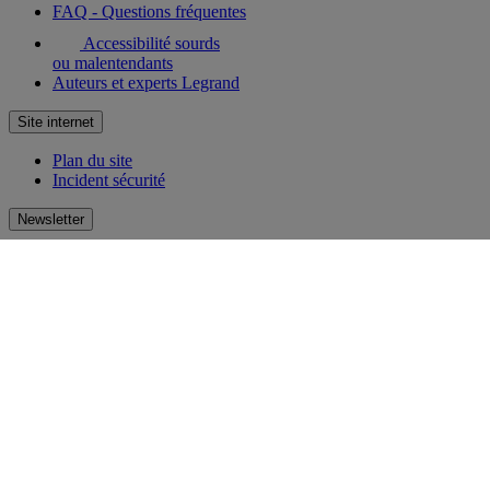
FAQ - Questions fréquentes
Accessibilité sourds
ou malentendants
Auteurs et experts Legrand
Site internet
Plan du site
Incident sécurité
Newsletter
Recevez par e-mail la newsletter Legrand ! Découvrez en avant-
première les nouveautés et innovations. Laissez-vous inspirer et
restez toujours au courant !
S'inscrire
Réseaux sociaux
facebook
Instagram
LinkedIn
Pinterest
Youtube
TikTok