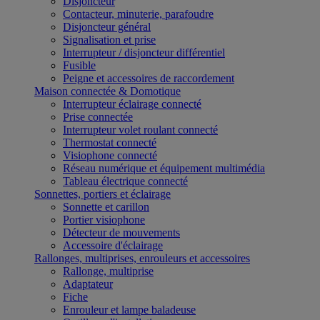
Disjoncteur
Contacteur, minuterie, parafoudre
Disjoncteur général
Signalisation et prise
Interrupteur / disjoncteur différentiel
Fusible
Peigne et accessoires de raccordement
Maison connectée & Domotique
Interrupteur éclairage connecté
Prise connectée
Interrupteur volet roulant connecté
Thermostat connecté
Visiophone connecté
Réseau numérique et équipement multimédia
Tableau électrique connecté
Sonnettes, portiers et éclairage
Sonnette et carillon
Portier visiophone
Détecteur de mouvements
Accessoire d'éclairage
Rallonges, multiprises, enrouleurs et accessoires
Rallonge, multiprise
Adaptateur
Fiche
Enrouleur et lampe baladeuse