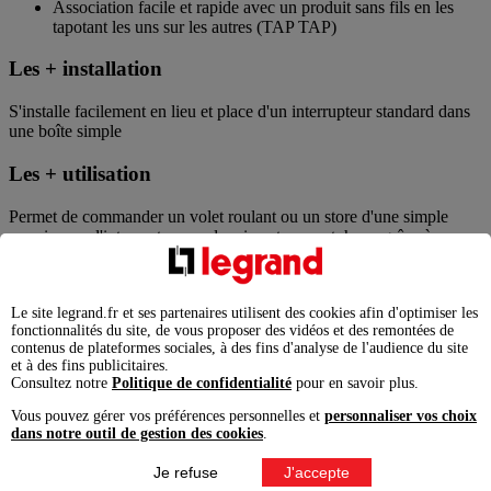
Association facile et rapide avec un produit sans fils en les
tapotant les uns sur les autres (TAP TAP)
Les + installation
S'installe facilement en lieu et place d'un interrupteur standard dans
une boîte simple
Les + utilisation
Permet de commander un volet roulant ou un store d'une simple
pression sur l'interrupteur ou depuis votre smartphone grâce à
l'Application Home + Control
Recommandations / restrictions d’usages
Le site legrand.fr et ses partenaires utilisent des cookies afin d'optimiser les
fonctionnalités du site, de vous proposer des vidéos et des remontées de
Non compatible avec les installations de volets roulants radio
contenus de plateformes sociales, à des fins d'analyse de l'audience du site
Pour ajouter un interrupteur pour volets roulants à votre
et à des fins publicitaires.
installation, il est nécessaire d'acheter et d'installer au préalable
Consultez notre
Politique de confidentialité
pour en savoir plus.
un pack de démarrage connecté
Vous pouvez gérer vos préférences personnelles et
personnaliser vos choix
Usage en intérieur uniquement
dans notre outil de gestion des cookies
.
Information sur la gamme
Je refuse
J'accepte