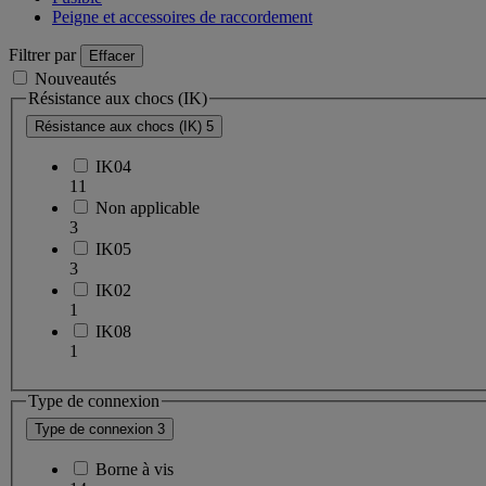
Peigne et accessoires de raccordement
Filtrer par
Effacer
Nouveautés
Résistance aux chocs (IK)
Résistance aux chocs (IK)
5
IK04
11
Non applicable
3
IK05
3
IK02
1
IK08
1
Type de connexion
Type de connexion
3
Borne à vis