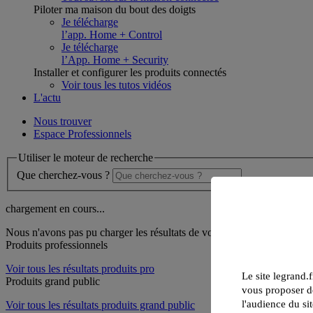
Piloter ma maison du bout des doigts
Je télécharge
l’app. Home + Control
Je télécharge
l’App. Home + Security
Installer et configurer les produits connectés
Voir tous les tutos vidéos
L'actu
Nous trouver
Espace Professionnels
Utiliser le moteur de recherche
Que cherchez-vous ?
chargement en cours...
Nous n'avons pas pu charger les résultats de votre recherche
Produits professionnels
Voir tous les résultats produits pro
Le site legrand.f
Produits grand public
vous proposer de
l'audience du sit
Voir tous les résultats produits grand public