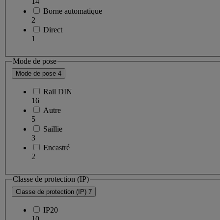
14
Borne automatique
2
Direct
1
Mode de pose
Mode de pose
4
Rail DIN
16
Autre
5
Saillie
3
Encastré
2
Classe de protection (IP)
Classe de protection (IP)
7
IP20
10