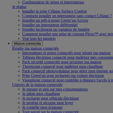
Configurateur de prises et interrupteurs
Je réalise
Installer la prise Céliane Surface Confort
Comment installer un interrupteur sans contact Céliane ?
Installer un prêt-à-poser Green’up Access
Installer un interrupteur différentiel
Installer facilement un variateur de lumière
Comment installer une prise de courant Plexo™ avec terr
Voir tous les tutoriels
Maison connectée
Rendre ma maison connectée
Interrupteurs et prises connectés pour piloter ma maison
Tableau électrique connecté pour maîtriser mes consomm
Pack sécurité connectée pour sécuriser ma maison
Thermostat connecté pour maîtriser mon chauffage
Pack connecté photovoltaïque pour gérer mon énergie sol
Prise Green'up pour recharger ma voiture électrique
Visiophone connecté pour contrôler à distance l'accès à
Univers de la maison connectée
Je mesure et agis sur mes consommations
Je pilote mon chauffage
Je recharge mon véhicule électrique
Je protège et sécurise mon foyer
Je contrôle mon éclairage
Tout savoir sur la maison connectée