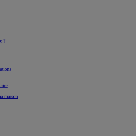
e ?
ations
aire
 ma maison