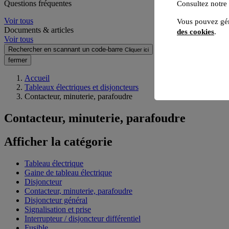
Questions fréquentes
Consultez notre
Voir tous
Vous pouvez gér
Documents & articles
des cookies
.
Voir tous
Rechercher en scannant un code-barre
Cliquer ici
fermer
Accueil
Tableaux électriques et disjoncteurs
Contacteur, minuterie, parafoudre
Contacteur, minuterie, parafoudre
Afficher la catégorie
Tableau électrique
Gaine de tableau électrique
Disjoncteur
Contacteur, minuterie, parafoudre
Disjoncteur général
Signalisation et prise
Interrupteur / disjoncteur différentiel
Fusible