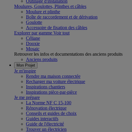
Outillage d'installation
Moulures, Goulottes, Plinthes et câbles
Moulure et plinthe
Boîte de raccordement et de dérivation
Goulotte
Accessoire de fixation des câbles
Explorer par gamme
Voir tout
Céliane
Dooxie
Mosaic
Retrouver les infos et documentations des anciens produits
Anciens produits
Mon Projet
Je m'inspire
Rendre ma maison connectée
Recharger ma voiture électrique
Inspirations chantiers
Inspirations pièce-par-pièce
Je me prépare
La Norme NF C 15-100
Rénovation électrique
Conseils et guides de choix
Guides interactifs
Guide de l'électricité
Trouver un électricien