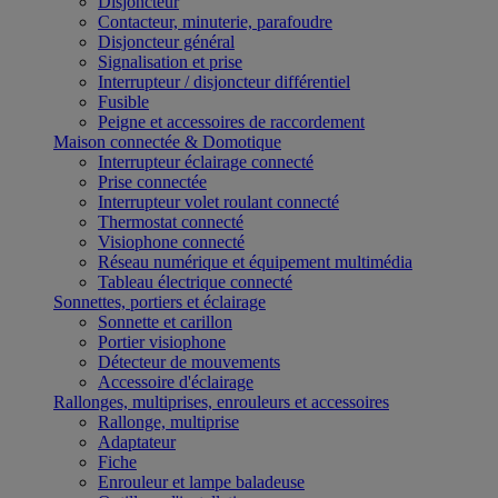
Disjoncteur
Contacteur, minuterie, parafoudre
Disjoncteur général
Signalisation et prise
Interrupteur / disjoncteur différentiel
Fusible
Peigne et accessoires de raccordement
Maison connectée & Domotique
Interrupteur éclairage connecté
Prise connectée
Interrupteur volet roulant connecté
Thermostat connecté
Visiophone connecté
Réseau numérique et équipement multimédia
Tableau électrique connecté
Sonnettes, portiers et éclairage
Sonnette et carillon
Portier visiophone
Détecteur de mouvements
Accessoire d'éclairage
Rallonges, multiprises, enrouleurs et accessoires
Rallonge, multiprise
Adaptateur
Fiche
Enrouleur et lampe baladeuse