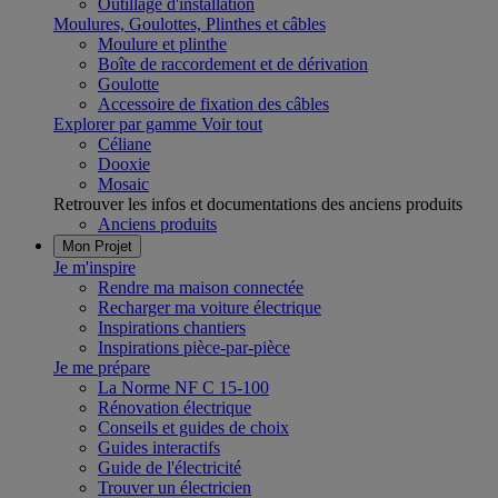
Outillage d'installation
Moulures, Goulottes, Plinthes et câbles
Moulure et plinthe
Boîte de raccordement et de dérivation
Goulotte
Accessoire de fixation des câbles
Explorer par gamme
Voir tout
Céliane
Dooxie
Mosaic
Retrouver les infos et documentations des anciens produits
Anciens produits
Mon Projet
Je m'inspire
Rendre ma maison connectée
Recharger ma voiture électrique
Inspirations chantiers
Inspirations pièce-par-pièce
Je me prépare
La Norme NF C 15-100
Rénovation électrique
Conseils et guides de choix
Guides interactifs
Guide de l'électricité
Trouver un électricien