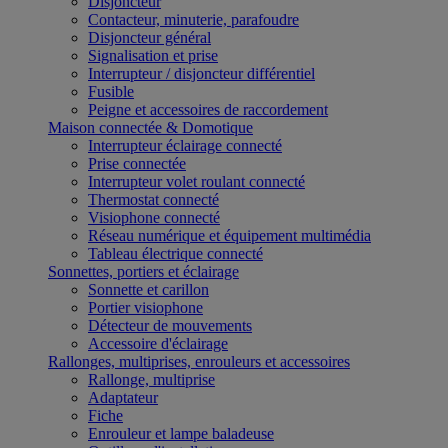
Disjoncteur
Contacteur, minuterie, parafoudre
Disjoncteur général
Signalisation et prise
Interrupteur / disjoncteur différentiel
Fusible
Peigne et accessoires de raccordement
Maison connectée & Domotique
Interrupteur éclairage connecté
Prise connectée
Interrupteur volet roulant connecté
Thermostat connecté
Visiophone connecté
Réseau numérique et équipement multimédia
Tableau électrique connecté
Sonnettes, portiers et éclairage
Sonnette et carillon
Portier visiophone
Détecteur de mouvements
Accessoire d'éclairage
Rallonges, multiprises, enrouleurs et accessoires
Rallonge, multiprise
Adaptateur
Fiche
Enrouleur et lampe baladeuse