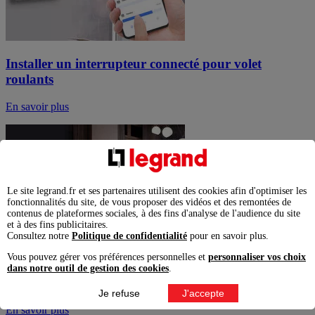
Installer un interrupteur connecté pour volet
roulants
En savoir plus
Le site legrand.fr et ses partenaires utilisent des cookies afin d'optimiser les
fonctionnalités du site, de vous proposer des vidéos et des remontées de
contenus de plateformes sociales, à des fins d'analyse de l'audience du site
et à des fins publicitaires.
Consultez notre
Politique de confidentialité
pour en savoir plus.
Vous pouvez gérer vos préférences personnelles et
personnaliser vos choix
dans notre outil de gestion des cookies
.
Ajouter une commande sans fil
Je refuse
J'accepte
En savoir plus