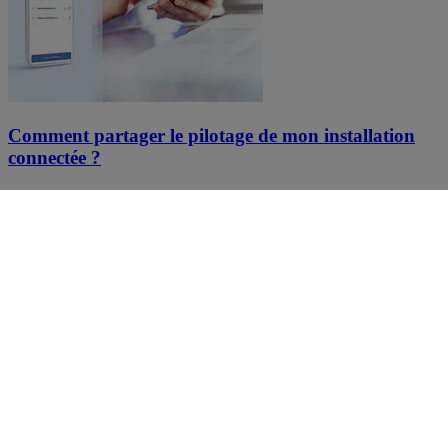
Comment partager le pilotage de mon installation
connectée ?
En savoir plus
App Home + Control : comment paramétrer la