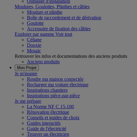
Outillage d'installation
Moulures, Goulottes, Plinthes et câbles
Moulure et plinthe
Boîte de raccordement et de dérivation
Goulotte
Accessoire de fixation des câbles
Explorer par gamme
Voir tout
Céliane
Dooxie
Mosaic
Retrouver les infos et documentations des anciens produits
Anciens produits
Mon Projet
Je m'inspire
Rendre ma maison connectée
Recharger ma voiture électrique
Inspirations chantiers
Inspirations pièce-par-pièce
Je me prépare
La Norme NF C 15-100
Rénovation électrique
Conseils et guides de choix
Guides interactifs
Guide de l'électricité
Trouver un électricien