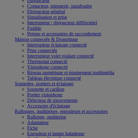
Disjoncteur
Contacteur, minuterie, parafoudre
Disjoncteur général
Signalisation et prise
Interrupteur / disjoncteur différentiel
Fusible
Peigne et accessoires de raccordement
Maison connectée & Domotique
Interrupteur éclairage connecté
Prise connectée
Interrupteur volet roulant connecté
Thermostat connecté
Visiophone connecté
Réseau numérique et équipement multimédia
Tableau électrique connecté
Sonnettes, portiers et éclairage
Sonnette et carillon
Portier visiophone
Détecteur de mouvements
Accessoire d'éclairage
Rallonges, multiprises, enrouleurs et accessoires
Rallonge, multiprise
Adaptateur
Fiche
Enrouleur et lampe baladeuse