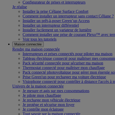
Configurateur de prises et interrupteurs
Je réalise
Installer la prise Céliane Surface Confort
Comment installer un interrupteur sans contact Céliane ?
Installer un prêt-à-poser Green’up Access
Installer un interrupteur différentiel
Installer facilement un variateur de lumière
Comment installer une prise de courant Plexo™ avec terr
Voir tous les tutoriels
Maison connectée
Rendre ma maison connectée
Interrupteurs et prises connectés pour piloter ma maison
Tableau électrique connecté pour maîtriser mes consomm
Pack sécurité connectée pour sécuriser ma maison
Thermostat connecté pour maîtriser mon chauffage
Pack connecté photovoltaïque pour gérer mon énergie sol
Prise Green'up pour recharger ma voiture électrique
Visiophone connecté pour contrôler à distance l'accès à
Univers de la maison connectée
Je mesure et agis sur mes consommations
Je pilote mon chauffage
Je recharge mon véhicule électrique
Je protège et sécurise mon foyer
Je contrôle mon éclairage
Tout savoir sur la maison connectée