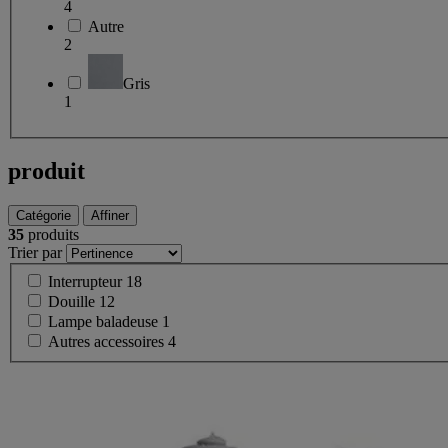
4
Autre
2
Gris
1
produit
Catégorie
Affiner
35
produits
Trier par
Interrupteur
18
Douille
12
Lampe baladeuse
1
Autres accessoires
4