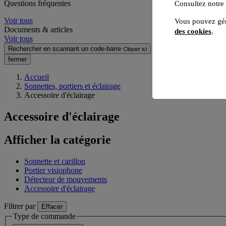
Questions fréquentes
Consultez notre
Voir tous
Vous pouvez gér
Documents & articles
des cookies
.
Voir tous
Rechercher en scannant un code-barre
Cliquer ici
fermer
Accueil
Sonnettes, portiers et éclairage
Accessoire d'éclairage
Accessoire d'éclairage
Afficher la catégorie
Sonnette et carillon
Portier visiophone
Détecteur de mouvements
Accessoire d'éclairage
Filtrer par
Effacer
Type de commande