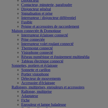
Disjoncteur
Contacteur, minuterie, parafoudre
Disjoncteur général
Signalisation et prise
Interrupteur / disjoncteur différentiel
Fusible
Peigne et accessoires de raccordement
Maison connectée & Domotique
Interrupteur éclairage connecté
Prise connectée
Interrupteur volet roulant connecté
Thermostat connecté
Visiophone connecté
Réseau numérique et équipement multimédia
Tableau électrique connecté
Sonnettes, portiers et éclairage
Sonnette et carillon
Portier visiophone
Détecteur de mouvements
Accessoire d'éclairage
Rallonges, multiprises, enrouleurs et accessoires
Rallonge, multiprise
Adaptateur
Fiche
Enrouleur et lampe baladeuse