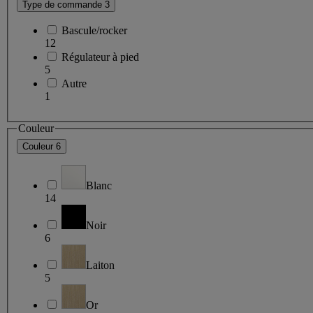
Type de commande
3
Bascule/rocker
12
Régulateur à pied
5
Autre
1
Couleur
Couleur
6
Blanc
14
Noir
6
Laiton
5
Or