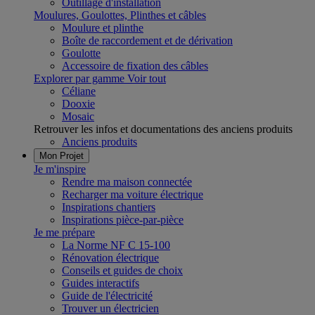
Outillage d'installation
Moulures, Goulottes, Plinthes et câbles
Moulure et plinthe
Boîte de raccordement et de dérivation
Goulotte
Accessoire de fixation des câbles
Explorer par gamme
Voir tout
Céliane
Dooxie
Mosaic
Retrouver les infos et documentations des anciens produits
Anciens produits
Mon Projet
Je m'inspire
Rendre ma maison connectée
Recharger ma voiture électrique
Inspirations chantiers
Inspirations pièce-par-pièce
Je me prépare
La Norme NF C 15-100
Rénovation électrique
Conseils et guides de choix
Guides interactifs
Guide de l'électricité
Trouver un électricien