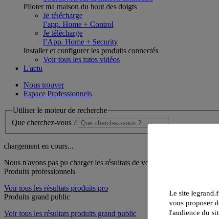
Piloter ma maison du bout des doigts
Je télécharge
l’app. Home + Control
Je télécharge
l’App. Home + Security
Installer et configurer les produits connectés
Voir tous les tutos vidéos
L'actu
Nous trouver
Espace Professionnels
Utiliser le moteur de recherche
Que cherchez-vous ?
chargement en cours...
Nous n'avons pas pu charger les résultats de votre recherche
Produits professionnels
Voir tous les résultats produits pro
Le site legrand.f
Produits grand public
vous proposer de
l'audience du sit
Voir tous les résultats produits grand public