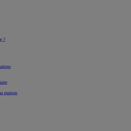
e ?
ations
aire
 ma maison