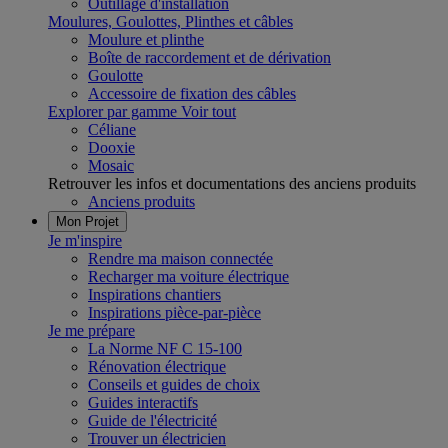
Outillage d'installation
Moulures, Goulottes, Plinthes et câbles
Moulure et plinthe
Boîte de raccordement et de dérivation
Goulotte
Accessoire de fixation des câbles
Explorer par gamme
Voir tout
Céliane
Dooxie
Mosaic
Retrouver les infos et documentations des anciens produits
Anciens produits
Mon Projet
Je m'inspire
Rendre ma maison connectée
Recharger ma voiture électrique
Inspirations chantiers
Inspirations pièce-par-pièce
Je me prépare
La Norme NF C 15-100
Rénovation électrique
Conseils et guides de choix
Guides interactifs
Guide de l'électricité
Trouver un électricien