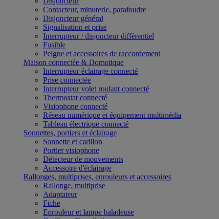
Disjoncteur
Contacteur, minuterie, parafoudre
Disjoncteur général
Signalisation et prise
Interrupteur / disjoncteur différentiel
Fusible
Peigne et accessoires de raccordement
Maison connectée & Domotique
Interrupteur éclairage connecté
Prise connectée
Interrupteur volet roulant connecté
Thermostat connecté
Visiophone connecté
Réseau numérique et équipement multimédia
Tableau électrique connecté
Sonnettes, portiers et éclairage
Sonnette et carillon
Portier visiophone
Détecteur de mouvements
Accessoire d'éclairage
Rallonges, multiprises, enrouleurs et accessoires
Rallonge, multiprise
Adaptateur
Fiche
Enrouleur et lampe baladeuse