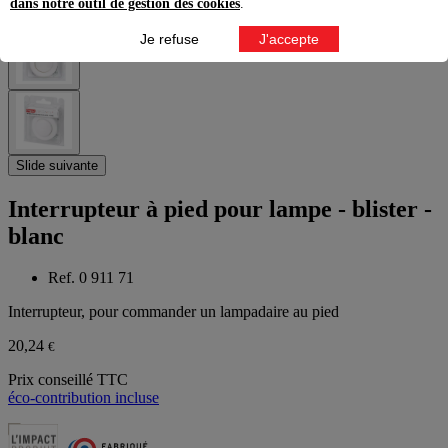
dans notre outil de gestion des cookies
.
Je refuse
J'accepte
Slide suivante
Interrupteur à pied pour lampe - blister -
blanc
Ref. 0 911 71
Interrupteur, pour commander un lampadaire au pied
20,24
€
Prix conseillé TTC
éco-contribution incluse