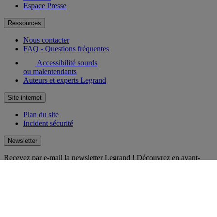
Espace Presse
Ressources
Nous contacter
FAQ - Questions fréquentes
Accessibilité sourds
ou malentendants
Auteurs et experts Legrand
Site internet
Plan du site
Incident sécurité
Newsletter
Recevez par e-mail la newsletter Legrand ! Découvrez en avant-
première les nouveautés et innovations. Laissez-vous inspirer et
restez toujours au courant !
S'inscrire
Réseaux sociaux
facebook