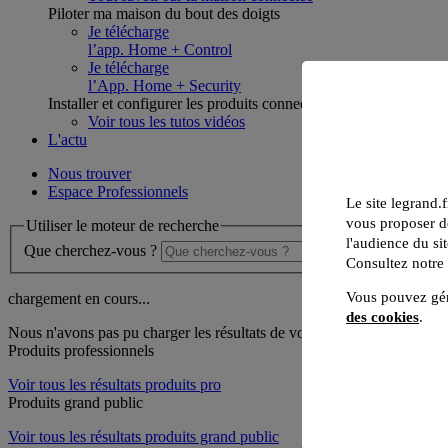
Piloter ma maison du bout des doigts
Je télécharge
l’app. Home + Control
Je télécharge
l’App. Home + Security
Installer et configurer les produits connectés
Voir tous les tutos vidéos
L'actu
Nous trouver
Espace Professionnels
Le site legrand.f
vous proposer de
Utiliser le moteur de recherche
l'audience du sit
Que cherchez-vous ?
Consultez notre
Vous pouvez gér
chargement en cours...
des cookies
.
Nous n'avons pas pu charger les résultats de votre recherche
Produits professionnels
Voir tous les résultats produits pro
Produits grand public
Voir tous les résultats produits grand public