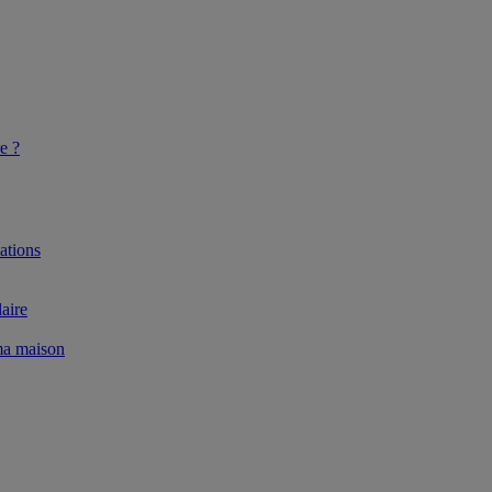
e ?
ations
aire
 ma maison