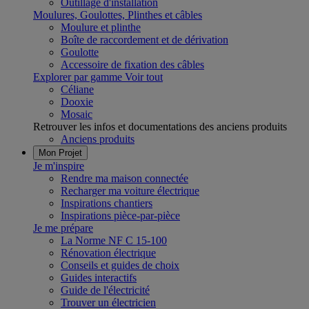
Outillage d'installation
Moulures, Goulottes, Plinthes et câbles
Moulure et plinthe
Boîte de raccordement et de dérivation
Goulotte
Accessoire de fixation des câbles
Explorer par gamme
Voir tout
Céliane
Dooxie
Mosaic
Retrouver les infos et documentations des anciens produits
Anciens produits
Mon Projet
Je m'inspire
Rendre ma maison connectée
Recharger ma voiture électrique
Inspirations chantiers
Inspirations pièce-par-pièce
Je me prépare
La Norme NF C 15-100
Rénovation électrique
Conseils et guides de choix
Guides interactifs
Guide de l'électricité
Trouver un électricien