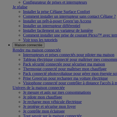
Configurateur de prises et interrupteurs
Je réalise
Installer la prise Céliane Surface Confort
Comment installer un interrupteur sans contact Céliane ?
Installer un prêt-à-poser Green’up Access
Installer un interrupteur différentiel
Installer facilement un variateur de lumière
Comment installer une prise de courant Plexo™ avec terr
Voir tous les tutoriels
Maison connectée
Rendre ma maison connectée
Interrupteurs et prises connectés pour piloter ma maison
Tableau électrique connecté pour maîtriser mes consomm
Pack sécurité connectée pour sécuriser ma maison
Thermostat connecté pour maîtriser mon chauffage
Pack connecté photovoltaïque pour gérer mon énergie sol
Prise Green'up pour recharger ma voiture électrique
Visiophone connecté pour contrôler à distance l'accès à
Univers de la maison connectée
Je mesure et agis sur mes consommations
Je pilote mon chauffage
Je recharge mon véhicule électrique
Je protège et sécurise mon foyer
Je contrôle mon éclairage
Tout savoir sur la maison connectée