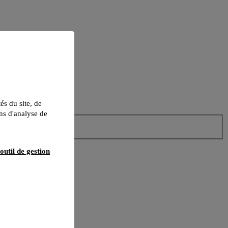
tés du site, de
ns d'analyse de
outil de gestion