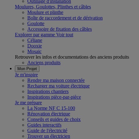
Outillage d'installation
Moulures, Goulottes, Plinthes et câbles
Moulure et plinthe
Boîte de raccordement et de dérivation
Goulotte
Accessoire de fixation des câbles
Explorer par gamme
Voir tout
Céliane
Dooxie
Mosaic
Retrouver les infos et documentations des anciens produits
Anciens produits
Mon Projet
Je m'inspire
Rendre ma maison connectée
Recharger ma voiture électrique
Inspirations chantiers
Inspirations pièce-par-pièce
Je me prépare
La Norme NF C 15-100
Rénovation électrique
Conseils et guides de choix
Guides interactifs
Guide de l'électricité
Trouver un électricien