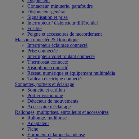
Disjoncteur
Contacteur, minuterie, parafoudre
Disjoncteur général
Signalisation et prise
Interrupteur / disjoncteur différentiel
Fusible
Peigne et accessoires de raccordement
Maison connectée & Domotique
Interrupteur éclairage connecté
Prise connectée
Interrupteur volet roulant connecté
Thermostat connecté
Visiophone connecté
Réseau numérique et équipement multimédia
Tableau électrique connecté
Sonnettes, portiers et éclairage
Sonnette et carillon
Portier visiophone
Détecteur de mouvements
Accessoire d'éclairage
Rallonges, multiprises, enrouleurs et accessoires
Rallonge, multiprise
Adaptateur
Fiche
Enrouleur et lampe baladeuse