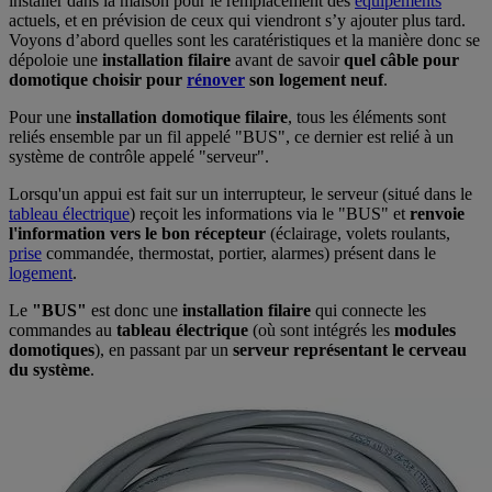
installer dans la maison pour le remplacement des
équipements
actuels, et en prévision de ceux qui viendront s’y ajouter plus tard.
Voyons d’abord quelles sont les caratéristiques et la manière donc se
dépoloie une
installation filaire
avant de savoir
quel câble pour
domotique choisir pour
rénover
son logement neuf
.
Pour une
installation domotique filaire
, tous les éléments sont
reliés ensemble par un fil appelé "BUS", ce dernier est relié à un
système de contrôle appelé "serveur".
Lorsqu'un appui est fait sur un interrupteur, le serveur (situé dans le
tableau électrique
) reçoit les informations via le "BUS" et
renvoie
l'information vers le bon récepteur
(éclairage, volets roulants,
prise
commandée, thermostat, portier, alarmes) présent dans le
logement
.
Le
"BUS"
est donc une
installation filaire
qui connecte les
commandes au
tableau électrique
(où sont intégrés les
modules
domotiques
), en passant par un
serveur représentant le cerveau
du système
.