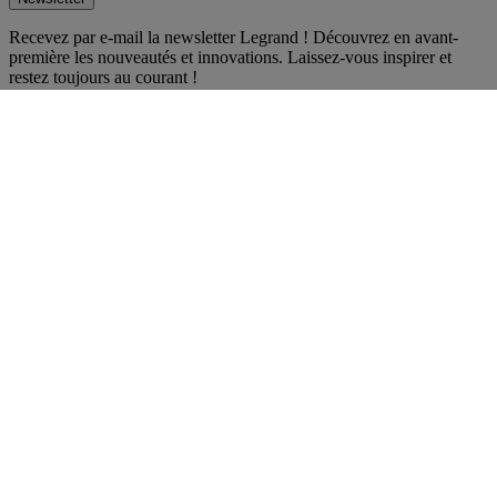
Recevez par e-mail la newsletter Legrand ! Découvrez en avant-
première les nouveautés et innovations. Laissez-vous inspirer et
restez toujours au courant !
S'inscrire
Réseaux sociaux
facebook
Instagram
LinkedIn
Pinterest
Youtube
TikTok
© Legrand 2026 - Tous droits réservés
#Améliorons les vies
Politique de confidentialité
Gestion de cookies
Mentions légales
Accessibilité