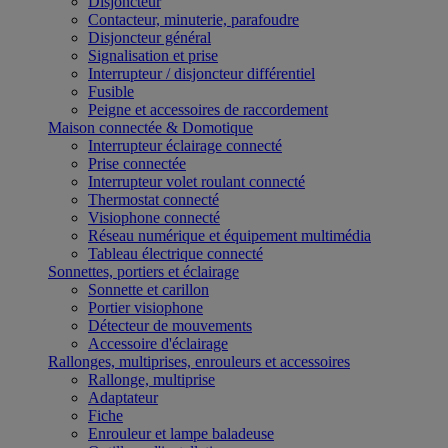
Disjoncteur
Contacteur, minuterie, parafoudre
Disjoncteur général
Signalisation et prise
Interrupteur / disjoncteur différentiel
Fusible
Peigne et accessoires de raccordement
Maison connectée & Domotique
Interrupteur éclairage connecté
Prise connectée
Interrupteur volet roulant connecté
Thermostat connecté
Visiophone connecté
Réseau numérique et équipement multimédia
Tableau électrique connecté
Sonnettes, portiers et éclairage
Sonnette et carillon
Portier visiophone
Détecteur de mouvements
Accessoire d'éclairage
Rallonges, multiprises, enrouleurs et accessoires
Rallonge, multiprise
Adaptateur
Fiche
Enrouleur et lampe baladeuse