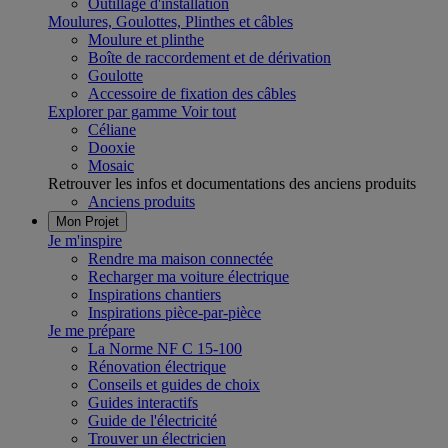
Outillage d'installation
Moulures, Goulottes, Plinthes et câbles
Moulure et plinthe
Boîte de raccordement et de dérivation
Goulotte
Accessoire de fixation des câbles
Explorer par gamme
Voir tout
Céliane
Dooxie
Mosaic
Retrouver les infos et documentations des anciens produits
Anciens produits
Mon Projet
Je m'inspire
Rendre ma maison connectée
Recharger ma voiture électrique
Inspirations chantiers
Inspirations pièce-par-pièce
Je me prépare
La Norme NF C 15-100
Rénovation électrique
Conseils et guides de choix
Guides interactifs
Guide de l'électricité
Trouver un électricien