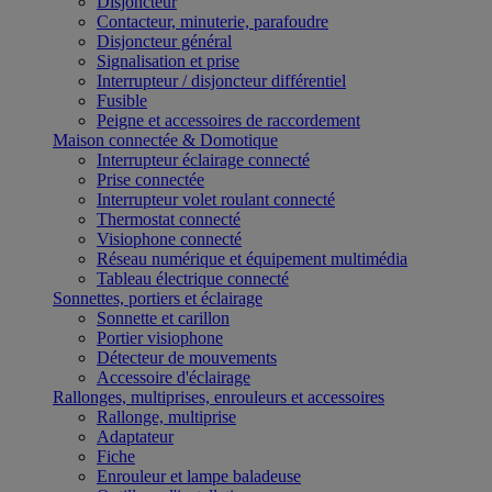
Disjoncteur
Contacteur, minuterie, parafoudre
Disjoncteur général
Signalisation et prise
Interrupteur / disjoncteur différentiel
Fusible
Peigne et accessoires de raccordement
Maison connectée & Domotique
Interrupteur éclairage connecté
Prise connectée
Interrupteur volet roulant connecté
Thermostat connecté
Visiophone connecté
Réseau numérique et équipement multimédia
Tableau électrique connecté
Sonnettes, portiers et éclairage
Sonnette et carillon
Portier visiophone
Détecteur de mouvements
Accessoire d'éclairage
Rallonges, multiprises, enrouleurs et accessoires
Rallonge, multiprise
Adaptateur
Fiche
Enrouleur et lampe baladeuse