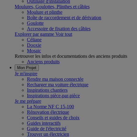
Outillage d'installation
Moulures, Goulottes, Plinthes et câbles
Moulure et plinthe
Boîte de raccordement et de dérivation
Goulotte
Accessoire de fixation des câbles
Explorer par gamme
Voir tout
Céliane
Dooxie
Mosaic
Retrouver les infos et documentations des anciens produits
Anciens produits
Mon Projet
Je m'inspire
Rendre ma maison connectée
Recharger ma voiture électrique
Inspirations chantiers
Inspirations pièce-par-pièce
Je me prépare
La Norme NF C 15-100
Rénovation électrique
Conseils et guides de choix
Guides interactifs
Guide de l'électricité
Trouver un électricien