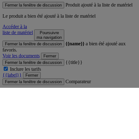
Produit ajouté à la liste de matériel
Fermer la fenêtre de discussion
Le produit
a bien été ajouté à la liste de matériel
Accéder à la
liste de matériel
Poursuivre
ma navigation
{{name}}
a bien été ajouté aux
Fermer la fenêtre de discussion
favoris.
Voir les documents
Fermer
{{title}}
Fermer la fenêtre de discussion
Inclure les tarifs
{{label}}
Fermer
Comparateur
Fermer la fenêtre de discussion
Vous ne pouvez pas comparer plus de 4 produits
Voir le comparateur
Fermer
Produit ajouté au comparateur
Fermer la fenêtre de discussion
Voir le comparateur
Voir le comparateur
Fermer
main
Fermer la fenêtre de discussion
Fermer