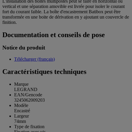
L'installation des boîtes multipostes peut se faire en horizontal ou
vertical et une séparation amovible est livrée pour isoler le courant
fort du courant faible. La boîte d'encastrement Batibox peut être
transformée en une boite de dérivation en y ajoutant un couvercle de
finition.
Documentation et conseils de pose
Notice du produit
Télécharger (français)
Caractéristiques techniques
Marque
LEGRAND
EAN/Gencode
3245062009203
Modèle
Encastré
Largeur
74mm
Type de fixation
Fixation avec vis