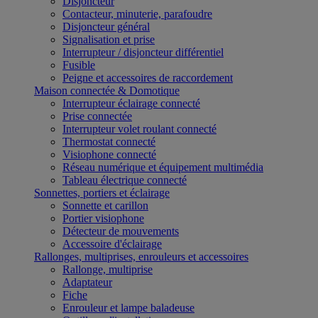
Disjoncteur
Contacteur, minuterie, parafoudre
Disjoncteur général
Signalisation et prise
Interrupteur / disjoncteur différentiel
Fusible
Peigne et accessoires de raccordement
Maison connectée & Domotique
Interrupteur éclairage connecté
Prise connectée
Interrupteur volet roulant connecté
Thermostat connecté
Visiophone connecté
Réseau numérique et équipement multimédia
Tableau électrique connecté
Sonnettes, portiers et éclairage
Sonnette et carillon
Portier visiophone
Détecteur de mouvements
Accessoire d'éclairage
Rallonges, multiprises, enrouleurs et accessoires
Rallonge, multiprise
Adaptateur
Fiche
Enrouleur et lampe baladeuse