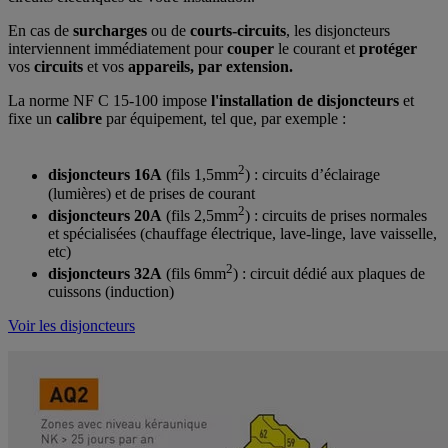
En cas de
surcharges
ou de
courts-circuits
, les disjoncteurs
interviennent immédiatement pour
couper
le courant et
protéger
vos
circuits
et vos
appareils, par extension.
La norme NF C 15-100 impose
l'installation de disjoncteurs
et
fixe un
calibre
par équipement, tel que, par exemple :
2
disjoncteurs 16A
(fils 1,5mm
) : circuits d’éclairage
(lumières) et de prises de courant
2
disjoncteurs 20A
(fils 2,5mm
) : circuits de prises normales
et spécialisées (chauffage électrique, lave-linge, lave vaisselle,
etc)
2
disjoncteurs 32A
(fils 6mm
) : circuit dédié aux plaques de
cuissons (induction)
Voir les disjoncteurs