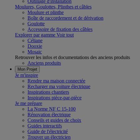
Outillage d'installation
Moulures, Goulottes, Plinthes et câbles
Moulure et plinthe
Boîte de raccordement et de dérivation
Goulotte
Accessoire de fixation des câbles
Explorer par gamme
Voir tout
Céliane
Dooxie
Mosaic
Retrouver les infos et documentations des anciens produits
Anciens produits
Mon Projet
Je m'inspire
Rendre ma maison connectée
Recharger ma voiture électrique
Inspirations chantiers
Inspirations pièce-par-pièce
Je me prépare
La Norme NF C 15-100
Rénovation électrique
Conseils et guides de choix
Guides interactifs
Guide de l'électricité
Trouver un électricien