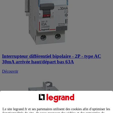
Interrupteur différentiel bipolaire - 2P - type AC
30mA arrivée haut/départ bas 63A
Découvrir
Le site legrand.fr et ses partenaires utilisent des cookies afin d'optimiser les