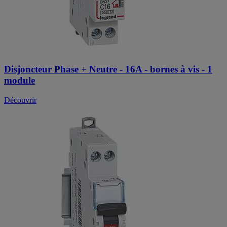
Disjoncteur Phase + Neutre - 16A - bornes à vis - 1
module
Découvrir