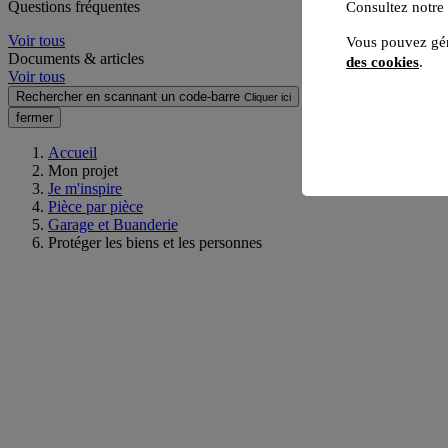
Questions fréquentes
Consultez notre
Voir tous
Vous pouvez gér
Documents & articles
des cookies
.
Voir tous
Rechercher en scannant un code-barre
Cliquer ici
fermer
Accueil
Mon projet
Je m'inspire
Pièce par pièce
Garage et Buanderie
Protéger les biens et les personnes