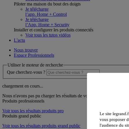
Piloter ma maison du bout des doigts
Je télécharge
l’app. Home + Control
Je télécharge
l’App. Home + Security
Installer et configurer les produits connectés
Voir tous les tutos vidéos
L'actu
Nous trouver
Espace Professionnels
Utiliser le moteur de recherche
Que cherchez-vous ?
chargement en cours...
Nous n'avons pas pu charger les résultats de votre recherche
Produits professionnels
Voir tous les résultats produits pro
Le site legrand.f
Produits grand public
vous proposer de
l'audience du sit
Voir tous les résultats produits grand public