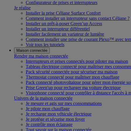
Configurateur de prises et interrupteurs
Je réalise
Installer la prise Céliane Surface Confort
Comment installer un interrupteur sans contact Céliane ?
Installer un prêt-à-poser Green’up Access
Installer un interrupteur différentiel
Installer facilement un variateur de lumière
Comment installer une prise de courant Plexo™ avec terr
Voir tous les tutoriels
Maison connectée
Rendre ma maison connectée
Interrupteurs et prises connectés pour piloter ma maison
Tableau électrique connecté pour maîtriser mes consomm
Pack sécurité connectée pour sécuriser ma maison
Thermostat connecté pour maîtriser mon chauffage
Pack connecté photovoltaïque pour gérer mon énergie sol
Prise Green'up pour recharger ma voiture électrique
Visiophone connecté pour contrôler à distance l'accès à
Univers de la maison connectée
Je mesure et agis sur mes consommations
Je pilote mon chauffage
Je recharge mon véhicule électrique
Je protège et sécurise mon foyer
Je contrôle mon éclairage
Tout savoir sur la maison connectée