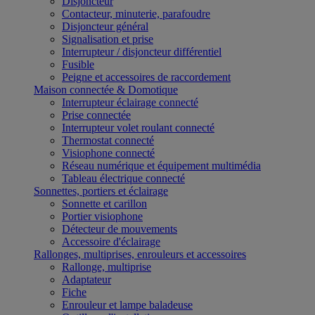
Disjoncteur
Contacteur, minuterie, parafoudre
Disjoncteur général
Signalisation et prise
Interrupteur / disjoncteur différentiel
Fusible
Peigne et accessoires de raccordement
Maison connectée & Domotique
Interrupteur éclairage connecté
Prise connectée
Interrupteur volet roulant connecté
Thermostat connecté
Visiophone connecté
Réseau numérique et équipement multimédia
Tableau électrique connecté
Sonnettes, portiers et éclairage
Sonnette et carillon
Portier visiophone
Détecteur de mouvements
Accessoire d'éclairage
Rallonges, multiprises, enrouleurs et accessoires
Rallonge, multiprise
Adaptateur
Fiche
Enrouleur et lampe baladeuse