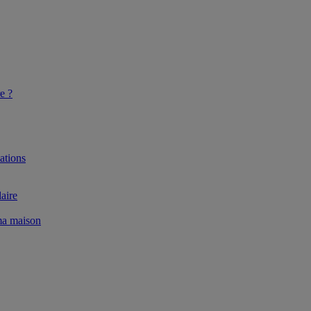
e ?
ations
aire
 ma maison