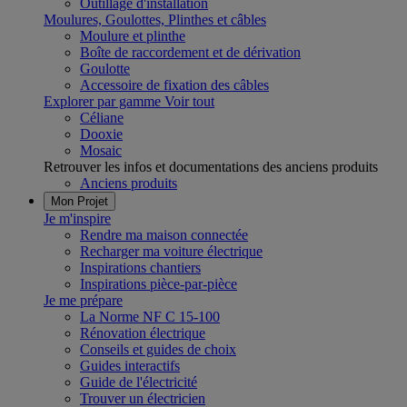
Outillage d'installation
Moulures, Goulottes, Plinthes et câbles
Moulure et plinthe
Boîte de raccordement et de dérivation
Goulotte
Accessoire de fixation des câbles
Explorer par gamme
Voir tout
Céliane
Dooxie
Mosaic
Retrouver les infos et documentations des anciens produits
Anciens produits
Mon Projet
Je m'inspire
Rendre ma maison connectée
Recharger ma voiture électrique
Inspirations chantiers
Inspirations pièce-par-pièce
Je me prépare
La Norme NF C 15-100
Rénovation électrique
Conseils et guides de choix
Guides interactifs
Guide de l'électricité
Trouver un électricien