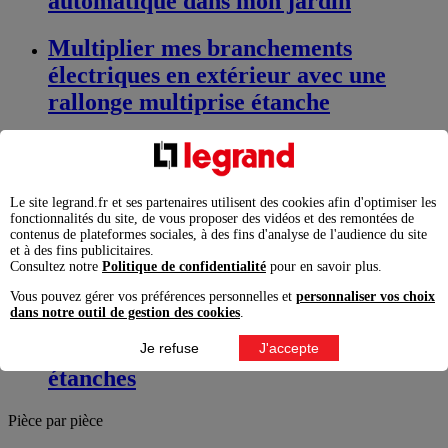
automatique dans mon jardin
Multiplier mes branchements
électriques en extérieur avec une
rallonge multiprise étanche
Des prises étanches pour brancher
mes équipements en extérieur
Le site legrand.fr et ses partenaires utilisent des cookies afin d'optimiser les
Brancher partout dans mon jardin
fonctionnalités du site, de vous proposer des vidéos et des remontées de
contenus de plateformes sociales, à des fins d'analyse de l'audience du site
mes appareils électriques grâce au
et à des fins publicitaires.
Consultez notre
Politique de confidentialité
pour en savoir plus.
piquet de jardin
Vous pouvez gérer vos préférences personnelles et
personnaliser vos choix
dans notre outil de gestion des cookies
.
Commander mes éclairages
extérieurs avec des interrupteurs
Je refuse
J'accepte
étanches
Pièce par pièce