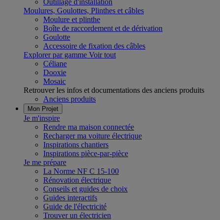
Outillage d'installation
Moulures, Goulottes, Plinthes et câbles
Moulure et plinthe
Boîte de raccordement et de dérivation
Goulotte
Accessoire de fixation des câbles
Explorer par gamme
Voir tout
Céliane
Dooxie
Mosaic
Retrouver les infos et documentations des anciens produits
Anciens produits
Mon Projet
Je m'inspire
Rendre ma maison connectée
Recharger ma voiture électrique
Inspirations chantiers
Inspirations pièce-par-pièce
Je me prépare
La Norme NF C 15-100
Rénovation électrique
Conseils et guides de choix
Guides interactifs
Guide de l'électricité
Trouver un électricien