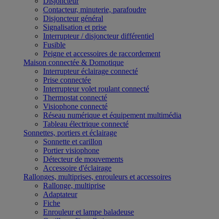
Disjoncteur
Contacteur, minuterie, parafoudre
Disjoncteur général
Signalisation et prise
Interrupteur / disjoncteur différentiel
Fusible
Peigne et accessoires de raccordement
Maison connectée & Domotique
Interrupteur éclairage connecté
Prise connectée
Interrupteur volet roulant connecté
Thermostat connecté
Visiophone connecté
Réseau numérique et équipement multimédia
Tableau électrique connecté
Sonnettes, portiers et éclairage
Sonnette et carillon
Portier visiophone
Détecteur de mouvements
Accessoire d'éclairage
Rallonges, multiprises, enrouleurs et accessoires
Rallonge, multiprise
Adaptateur
Fiche
Enrouleur et lampe baladeuse