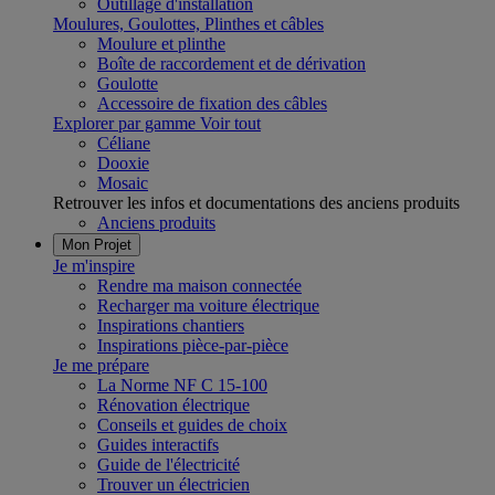
Outillage d'installation
Moulures, Goulottes, Plinthes et câbles
Moulure et plinthe
Boîte de raccordement et de dérivation
Goulotte
Accessoire de fixation des câbles
Explorer par gamme
Voir tout
Céliane
Dooxie
Mosaic
Retrouver les infos et documentations des anciens produits
Anciens produits
Mon Projet
Je m'inspire
Rendre ma maison connectée
Recharger ma voiture électrique
Inspirations chantiers
Inspirations pièce-par-pièce
Je me prépare
La Norme NF C 15-100
Rénovation électrique
Conseils et guides de choix
Guides interactifs
Guide de l'électricité
Trouver un électricien