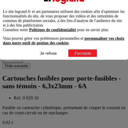
Slide précédente
Le site legrand.fr et ses partenaires utilisent des cookies afin d'optimiser les
fonctionnalités du site, de vous proposer des vidéos et des remontées de
contenus de plateformes sociales, à des fins d'analyse de l'audience du site
et à des fins publicitaires.
Consultez notre
Politique de confidentialité
pour en savoir plus.
Vous pouvez gérer vos préférences personnelles et
personnaliser vos choix
dans notre outil de gestion des cookies
.
Je refuse
J'accepte
Slide suivante
Cartouches fusibles pour porte-fusibles -
sans témoin - 6,3x23mm - 6A
Ref. 0 929 10
Fusible ou cartouche cylindrique, permettant de couper le courant en
cas de court-circuit ou de surcharges
9,92
€