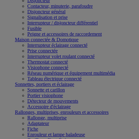
Disjoncteur
Contacteur, minuterie, parafoudre
Disjoncteur général
Signalisation et prise
Interrupteur / disjoncteur différentiel
Fusible
Peigne et accessoires de raccordement
Maison connectée & Domotique
Interrupteur éclairage connecté
Prise connectée
Interrupteur volet roulant connecté
Thermostat connecté
Visiophone connecté
Réseau numérique et équipement multimédia
Tableau électrique connecté
Sonnettes, portiers et éclairage
Sonnette et carillon
Portier visiophone
Détecteur de mouvements
Accessoire d'éclairage
Rallonges, multiprises, enrouleurs et accessoires
Rallonge, multiprise
Adaptateur
Fiche
Enrouleur et lampe baladeuse