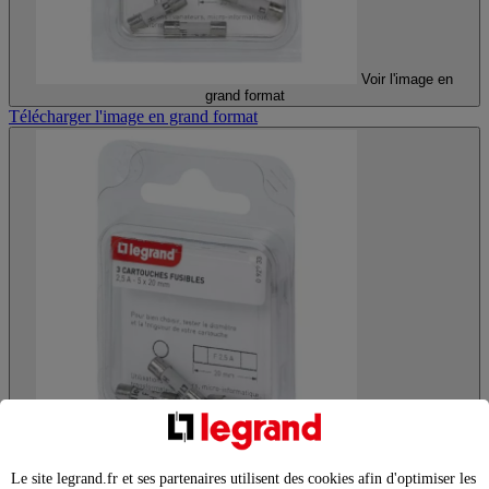
Voir l'image en
grand format
Télécharger l'image en grand format
Voir l'image en
grand format
Le site legrand.fr et ses partenaires utilisent des cookies afin d'optimiser les
Télécharger l'image en grand format