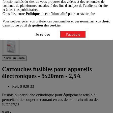
fonctionnalités du site, de vous proposer des vidéos et des remontées de
Slide précédente
contenus de plateformes sociales, à des fins d'analyse de l'audience du site
et à des fins publicitaires.
Consultez notre
Politique de confidentialité
pour en savoir plus.
Vous pouvez gérer vos préférences personnelles et
personnaliser vos choix
dans notre outil de gestion des cookies
.
Je refuse
J'accepte
Slide suivante
Cartouches fusibles pour appareils
électroniques - 5x20mm - 2,5A
Ref. 0 929 33
Fusible ou cartouche cylindrique pour équipement sensible,
permettant de couper le courant en cas de court-circuit ou de
surcharges
5,68
€