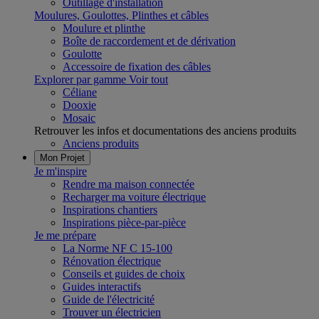
Outillage d'installation
Moulures, Goulottes, Plinthes et câbles
Moulure et plinthe
Boîte de raccordement et de dérivation
Goulotte
Accessoire de fixation des câbles
Explorer par gamme
Voir tout
Céliane
Dooxie
Mosaic
Retrouver les infos et documentations des anciens produits
Anciens produits
Mon Projet
Je m'inspire
Rendre ma maison connectée
Recharger ma voiture électrique
Inspirations chantiers
Inspirations pièce-par-pièce
Je me prépare
La Norme NF C 15-100
Rénovation électrique
Conseils et guides de choix
Guides interactifs
Guide de l'électricité
Trouver un électricien