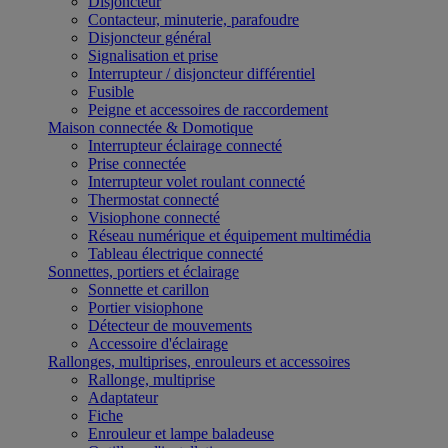
Disjoncteur
Contacteur, minuterie, parafoudre
Disjoncteur général
Signalisation et prise
Interrupteur / disjoncteur différentiel
Fusible
Peigne et accessoires de raccordement
Maison connectée & Domotique
Interrupteur éclairage connecté
Prise connectée
Interrupteur volet roulant connecté
Thermostat connecté
Visiophone connecté
Réseau numérique et équipement multimédia
Tableau électrique connecté
Sonnettes, portiers et éclairage
Sonnette et carillon
Portier visiophone
Détecteur de mouvements
Accessoire d'éclairage
Rallonges, multiprises, enrouleurs et accessoires
Rallonge, multiprise
Adaptateur
Fiche
Enrouleur et lampe baladeuse