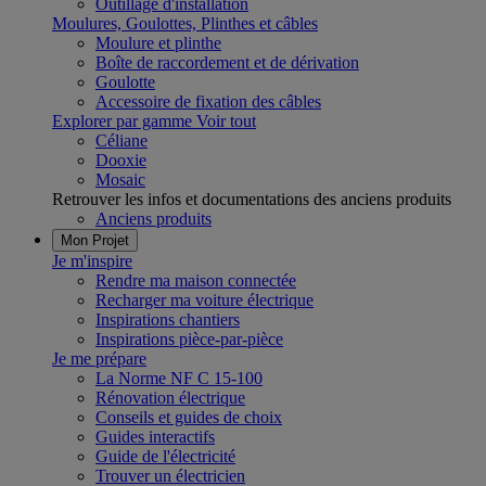
Outillage d'installation
Moulures, Goulottes, Plinthes et câbles
Moulure et plinthe
Boîte de raccordement et de dérivation
Goulotte
Accessoire de fixation des câbles
Explorer par gamme
Voir tout
Céliane
Dooxie
Mosaic
Retrouver les infos et documentations des anciens produits
Anciens produits
Mon Projet
Je m'inspire
Rendre ma maison connectée
Recharger ma voiture électrique
Inspirations chantiers
Inspirations pièce-par-pièce
Je me prépare
La Norme NF C 15-100
Rénovation électrique
Conseils et guides de choix
Guides interactifs
Guide de l'électricité
Trouver un électricien