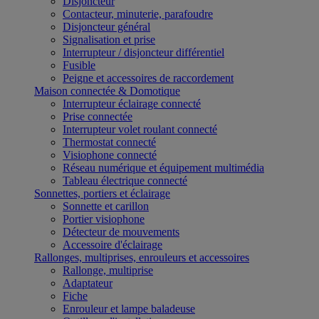
Disjoncteur
Contacteur, minuterie, parafoudre
Disjoncteur général
Signalisation et prise
Interrupteur / disjoncteur différentiel
Fusible
Peigne et accessoires de raccordement
Maison connectée & Domotique
Interrupteur éclairage connecté
Prise connectée
Interrupteur volet roulant connecté
Thermostat connecté
Visiophone connecté
Réseau numérique et équipement multimédia
Tableau électrique connecté
Sonnettes, portiers et éclairage
Sonnette et carillon
Portier visiophone
Détecteur de mouvements
Accessoire d'éclairage
Rallonges, multiprises, enrouleurs et accessoires
Rallonge, multiprise
Adaptateur
Fiche
Enrouleur et lampe baladeuse