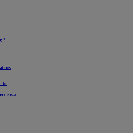
e ?
ations
aire
 ma maison