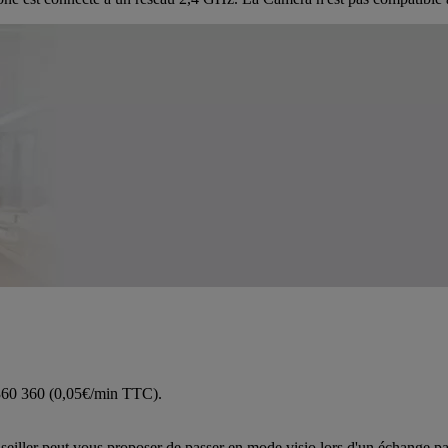
 360 360 (0,05€/min TTC).
iller peut vous proposer de passer en mode visio lors d'un échange pa