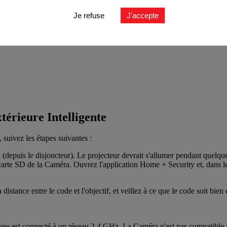
Je refuse
J'accepte
térieure Intelligente
 suivez les étapes suivantes :
epuis le disjoncteur). Le projecteur devrait s'allumer pendant quelques
la carte SD de la Caméra. Ouvrez l'application Home + Security et, dans 
stance entre le code et l'objectif, et veillez à ce que le code soit bien 
hone est connecté à un réseau 2,4 GHz. La Caméra n'est pas compatible