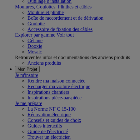
Outillage d'installation
Moulures, Goulottes, Plinthes et câbles
Moulure et plinthe
Boîte de raccordement et de dérivation
Goulotte
Accessoire de fixation des câbles
Explorer par gamme
Voir tout
Céliane
Dooxie
Mosaic
Retrouver les infos et documentations des anciens produits
Anciens produits
Mon Projet
Je m'inspire
Rendre ma maison connectée
Recharger ma voiture électrique
Inspirations chantiers
Inspirations pièce-par-pièce
Je me prépare
La Norme NF C 15-100
Rénovation électrique
Conseils et guides de choix
Guides interactifs
Guide de l'électricité
Trouver un électricien