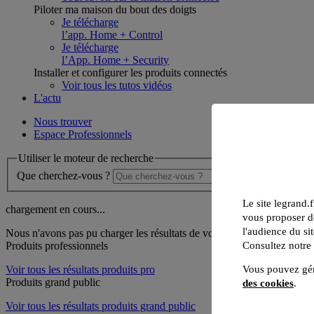
Piloter ma maison du bout des doigts
Je télécharge
l’app. Home + Control
Je télécharge
l’App. Home + Security
Installer et configurer les produits connectés
Voir tous les tutos vidéos
L'actu
Nous trouver
Espace Professionnels
Utiliser le moteur de recherche
Que cherchez-vous ?
Le site legrand.f
chargement en cours...
vous proposer de
l'audience du sit
Nous n'avons pas pu charger les résultats de votre recherche
Consultez notre
Produits professionnels
Voir tous les résultats produits pro
Vous pouvez gér
Produits grand public
des cookies
.
Voir tous les résultats produits grand public