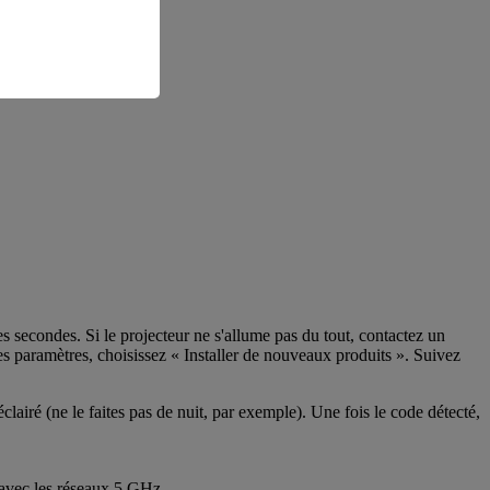
 secondes. Si le projecteur ne s'allume pas du tout, contactez un
les paramètres, choisissez « Installer de nouveaux produits ». Suivez
éclairé (ne le faites pas de nuit, par exemple). Une fois le code détecté,
 avec les réseaux 5 GHz.