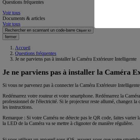
Questions fréquentes
Voir tous
Documents & articles
Voir tous
Rechercher en scannant un code-barre
Cliquer ici
fermer
Accueil
Questions fréquentes
Je ne parviens pas à installer la Caméra Extérieure Intelligente
Je ne parviens pas à installer la Caméra Ex
Si vous ne parvenez pas à connecter la Caméra Extérieure Intelligente,
Redémarrez votre routeur et votre smartphone. Redémarrez la Caméra (d
professionnel de l'électricité. Si le projecteur reste allumé, changez 
les instructions.
Remarque : Si votre Caméra ne détecte pas le QR code, faites varier la di
la LED de la Caméra va se mettre à clignoter de manière régulière.
Si vous utilisez un appareil sous iOS, assurez-vous que votre smartp