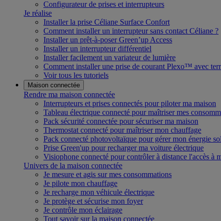
Configurateur de prises et interrupteurs
Je réalise
Installer la prise Céliane Surface Confort
Comment installer un interrupteur sans contact Céliane ?
Installer un prêt-à-poser Green’up Access
Installer un interrupteur différentiel
Installer facilement un variateur de lumière
Comment installer une prise de courant Plexo™ avec terr
Voir tous les tutoriels
Maison connectée
Rendre ma maison connectée
Interrupteurs et prises connectés pour piloter ma maison
Tableau électrique connecté pour maîtriser mes consomm
Pack sécurité connectée pour sécuriser ma maison
Thermostat connecté pour maîtriser mon chauffage
Pack connecté photovoltaïque pour gérer mon énergie sol
Prise Green'up pour recharger ma voiture électrique
Visiophone connecté pour contrôler à distance l'accès à
Univers de la maison connectée
Je mesure et agis sur mes consommations
Je pilote mon chauffage
Je recharge mon véhicule électrique
Je protège et sécurise mon foyer
Je contrôle mon éclairage
Tout savoir sur la maison connectée