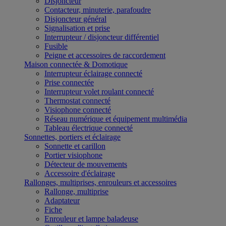
Disjoncteur
Contacteur, minuterie, parafoudre
Disjoncteur général
Signalisation et prise
Interrupteur / disjoncteur différentiel
Fusible
Peigne et accessoires de raccordement
Maison connectée & Domotique
Interrupteur éclairage connecté
Prise connectée
Interrupteur volet roulant connecté
Thermostat connecté
Visiophone connecté
Réseau numérique et équipement multimédia
Tableau électrique connecté
Sonnettes, portiers et éclairage
Sonnette et carillon
Portier visiophone
Détecteur de mouvements
Accessoire d'éclairage
Rallonges, multiprises, enrouleurs et accessoires
Rallonge, multiprise
Adaptateur
Fiche
Enrouleur et lampe baladeuse