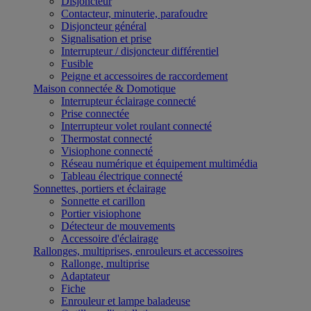
Disjoncteur
Contacteur, minuterie, parafoudre
Disjoncteur général
Signalisation et prise
Interrupteur / disjoncteur différentiel
Fusible
Peigne et accessoires de raccordement
Maison connectée & Domotique
Interrupteur éclairage connecté
Prise connectée
Interrupteur volet roulant connecté
Thermostat connecté
Visiophone connecté
Réseau numérique et équipement multimédia
Tableau électrique connecté
Sonnettes, portiers et éclairage
Sonnette et carillon
Portier visiophone
Détecteur de mouvements
Accessoire d'éclairage
Rallonges, multiprises, enrouleurs et accessoires
Rallonge, multiprise
Adaptateur
Fiche
Enrouleur et lampe baladeuse