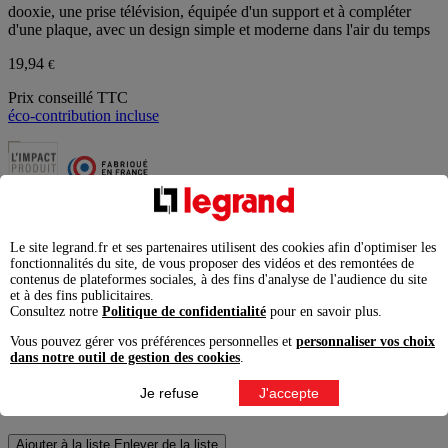
dooxie, une prise télévision, équipée d'un support et à compléter
d'une plaque, avec un design simple et moderne dans l'air du temps
19,94
€
Prix conseillé TTC
éco-contribution incluse
Information produit
Produit disponible jusqu'à épuisement des stocks
Le site legrand.fr et ses partenaires utilisent des cookies afin d'optimiser les
fonctionnalités du site, de vous proposer des vidéos et des remontées de
Couleur
Aluminium
contenus de plateformes sociales, à des fins d'analyse de l'audience du site
et à des fins publicitaires.
Consultez notre
Politique de confidentialité
pour en savoir plus.
Aluminium
Vous pouvez gérer vos préférences personnelles et
personnaliser vos choix
dans notre outil de gestion des cookies
.
Blanc
Je refuse
J'accepte
Noir
Ajouter à la liste
Enlever de la liste