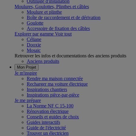
Outillage d'installation
Moulures, Goulottes, Plinthes et câbles
Moulure et plinthe
Boîte de raccordement et de dérivation
Goulotte
Accessoire de fixation des câbles
Explorer par gamme
Voir tout
Céliane
Dooxie
Mosaic
Retrouver les infos et documentations des anciens produits
Anciens produits
Mon Projet
Je m'inspire
Rendre ma maison connectée
Recharger ma voiture électrique
Inspirations chantiers
Inspirations pièce-par-pièce
Je me prépare
La Norme NF C 15-100
Rénovation électrique
Conseils et guides de choix
Guides interactifs
Guide de l'électricité
Trouver un électricien