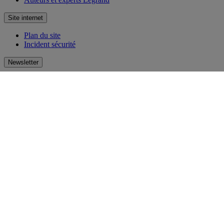
Site internet
Plan du site
Incident sécurité
Newsletter
Recevez par e-mail la newsletter Legrand ! Découvrez en avant-
première les nouveautés et innovations. Laissez-vous inspirer et
restez toujours au courant !
S'inscrire
Réseaux sociaux
facebook
Instagram
LinkedIn
Pinterest
Youtube
TikTok
© Legrand 2026 - Tous droits réservés
#Améliorons les vies