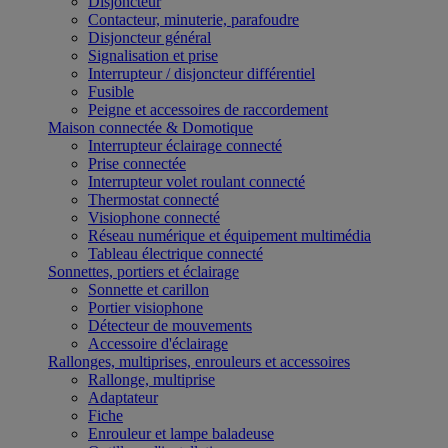
Disjoncteur
Contacteur, minuterie, parafoudre
Disjoncteur général
Signalisation et prise
Interrupteur / disjoncteur différentiel
Fusible
Peigne et accessoires de raccordement
Maison connectée & Domotique
Interrupteur éclairage connecté
Prise connectée
Interrupteur volet roulant connecté
Thermostat connecté
Visiophone connecté
Réseau numérique et équipement multimédia
Tableau électrique connecté
Sonnettes, portiers et éclairage
Sonnette et carillon
Portier visiophone
Détecteur de mouvements
Accessoire d'éclairage
Rallonges, multiprises, enrouleurs et accessoires
Rallonge, multiprise
Adaptateur
Fiche
Enrouleur et lampe baladeuse