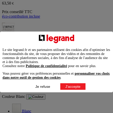
63,50
€
Prix conseillé TTC
éco-contribution incluse
Information produit
Produit disponible jusqu'à épuisement des stocks
Le site legrand.fr et ses partenaires utilisent des cookies afin d'optimiser les
Produit remplacé : consultez la référence de remplacement
fonctionnalités du site, de vous proposer des vidéos et des remontées de
contenus de plateformes sociales, à des fins d'analyse de l'audience du site
et à des fins publicitaires.
Consultez notre
Politique de confidentialité
pour en savoir plus.
Vous pouvez gérer vos préférences personnelles et
personnaliser vos choix
dans notre outil de gestion des cookies
.
Rallonge multiprise rotative 5 prises de courant Surface + 2
prises USB Type-C - Blanc/Noir
LEGRAND | REF. 0 496
Je refuse
J'accepte
13
Voir la fiche produit
Couleur
Blanc
Blanc