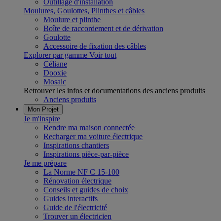
Outillage d'installation
Moulures, Goulottes, Plinthes et câbles
Moulure et plinthe
Boîte de raccordement et de dérivation
Goulotte
Accessoire de fixation des câbles
Explorer par gamme
Voir tout
Céliane
Dooxie
Mosaic
Retrouver les infos et documentations des anciens produits
Anciens produits
Mon Projet
Je m'inspire
Rendre ma maison connectée
Recharger ma voiture électrique
Inspirations chantiers
Inspirations pièce-par-pièce
Je me prépare
La Norme NF C 15-100
Rénovation électrique
Conseils et guides de choix
Guides interactifs
Guide de l'électricité
Trouver un électricien