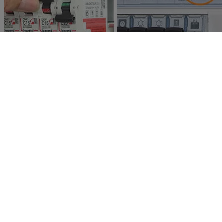
Etape 5 : Procéder à l’identification du
circuit créé
Identifier clairement tout circuit électrique est une obligation
imposée par la norme. Pour permettre ce repérage :
installez sur le disjoncteur une étiquette dédiée représentant un
convecteur
retirez les obturateurs se trouvant sur la porte du tableau au
niveau de la rangée concernée par le circuit créé, enlevez-en
un, remettez les autres en place, remontez la porte et identifiez
le circuit convecteur sur le bandeau de repérage, juste au-
dessus du disjoncteur que vous avez ajouté