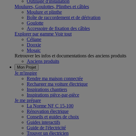
Outillage d'installation
Moulures, Goulottes, Plinthes et câbles
Moulure et plinthe
Boîte de raccordement et de dérivation
Goulotte
Accessoire de fixation des câbles
Explorer par gamme
Voir tout
Céliane
Dooxie
Mosaic
Retrouver les infos et documentations des anciens produits
Anciens produits
Mon Projet
Je m'inspire
Rendre ma maison connectée
Recharger ma voiture électrique
Inspirations chantiers
Inspirations pièce-par-pièce
Je me prépare
La Norme NF C 15-100
Rénovation électrique
Conseils et guides de choix
Guides interactifs
Guide de l'électricité
Trouver un électricien