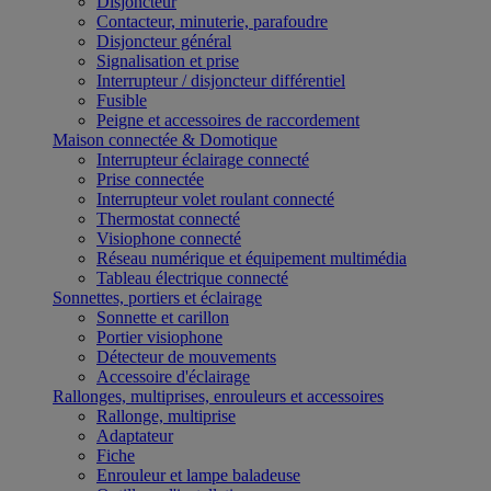
Disjoncteur
Contacteur, minuterie, parafoudre
Disjoncteur général
Signalisation et prise
Interrupteur / disjoncteur différentiel
Fusible
Peigne et accessoires de raccordement
Maison connectée & Domotique
Interrupteur éclairage connecté
Prise connectée
Interrupteur volet roulant connecté
Thermostat connecté
Visiophone connecté
Réseau numérique et équipement multimédia
Tableau électrique connecté
Sonnettes, portiers et éclairage
Sonnette et carillon
Portier visiophone
Détecteur de mouvements
Accessoire d'éclairage
Rallonges, multiprises, enrouleurs et accessoires
Rallonge, multiprise
Adaptateur
Fiche
Enrouleur et lampe baladeuse