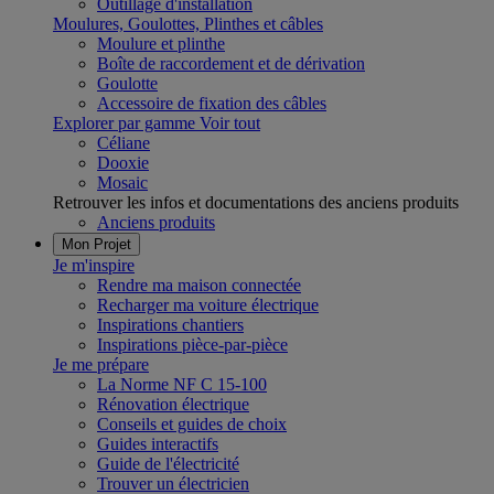
Outillage d'installation
Moulures, Goulottes, Plinthes et câbles
Moulure et plinthe
Boîte de raccordement et de dérivation
Goulotte
Accessoire de fixation des câbles
Explorer par gamme
Voir tout
Céliane
Dooxie
Mosaic
Retrouver les infos et documentations des anciens produits
Anciens produits
Mon Projet
Je m'inspire
Rendre ma maison connectée
Recharger ma voiture électrique
Inspirations chantiers
Inspirations pièce-par-pièce
Je me prépare
La Norme NF C 15-100
Rénovation électrique
Conseils et guides de choix
Guides interactifs
Guide de l'électricité
Trouver un électricien