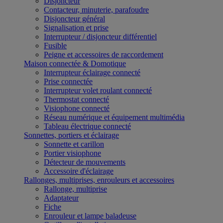
Disjoncteur
Contacteur, minuterie, parafoudre
Disjoncteur général
Signalisation et prise
Interrupteur / disjoncteur différentiel
Fusible
Peigne et accessoires de raccordement
Maison connectée & Domotique
Interrupteur éclairage connecté
Prise connectée
Interrupteur volet roulant connecté
Thermostat connecté
Visiophone connecté
Réseau numérique et équipement multimédia
Tableau électrique connecté
Sonnettes, portiers et éclairage
Sonnette et carillon
Portier visiophone
Détecteur de mouvements
Accessoire d'éclairage
Rallonges, multiprises, enrouleurs et accessoires
Rallonge, multiprise
Adaptateur
Fiche
Enrouleur et lampe baladeuse