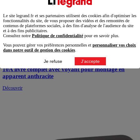
Le site legrand.fr et ses partenaires utilisent des cookies afin d'optimiser les
fonctionnalités du site, de vous proposer des vidéos et des remontées de
contenus de plateformes sociales, à des fins d'analyse de l'audience du site
et à des fins publicitaires.
Consultez notre
Politique de confidentialité
pour en savoir plus.
Vous pouvez gérer vos préférences personnelles et
personnaliser vos choix
Réf : 0 700 28
dans notre outil de gestion des cookies
.
Je refuse
J'accepte
Interrupteur ou va-et-vient lumineux étanche Plexo
10A livré complet avec voyant pour montage en
apparent anthracite
Découvrir