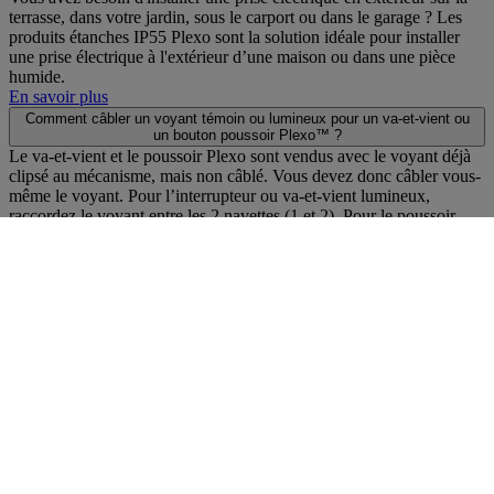
terrasse, dans votre jardin, sous le carport ou dans le garage ? Les
produits étanches IP55 Plexo sont la solution idéale pour installer
une prise électrique à l'extérieur d’une maison ou dans une pièce
humide.
En savoir plus
Comment câbler un voyant témoin ou lumineux pour un va-et-vient ou
un bouton poussoir Plexo™ ?
Le va-et-vient et le poussoir Plexo sont vendus avec le voyant déjà
clipsé au mécanisme, mais non câblé. Vous devez donc câbler vous-
même le voyant. Pour l’interrupteur ou va-et-vient lumineux,
raccordez le voyant entre les 2 navettes (1 et 2). Pour le poussoir
lumineux,...
En savoir plus
Comment démonter un interrupteur étanche ?
Plexo est conçu pour un montage et démontage intuitif et facile des
produits. Pour démonter un interrupteur Plexo, il suffit de retirer le
doigt, l’enjoliveur à l’aide d’un tournevis plat, puis le cadre et les
embouts et enfin, de retirer le mécanisme en exerçant une pression
des...
En savoir plus
À découvrir aussi