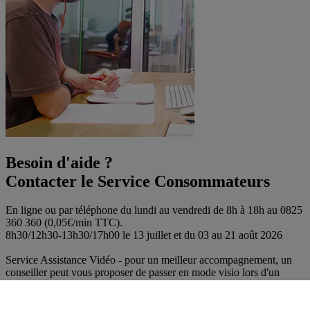
Besoin d'aide ?
Contacter le Service Consommateurs
En ligne ou par téléphone du lundi au vendredi de 8h à 18h au 0825
360 360 (0,05€/min TTC).
8h30/12h30-13h30/17h00 le 13 juillet et du 03 au 21 août 2026
Service Assistance Vidéo - pour un meilleur accompagnement, un
conseiller peut vous proposer de passer en mode visio lors d'un
échange par téléphone.
Envoyer un message