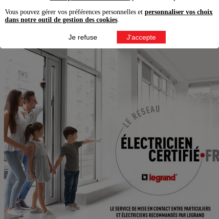
Vous pouvez gérer vos préférences personnelles et
personnaliser vos choix
garantir la pression nécessaire au maintien du conducteur
dans notre outil de gestion des cookies
.
éviter un mauvais serrage du fil pouvant être la cause des
bruits (grésillement, sifflement...)
Je refuse
J'accepte