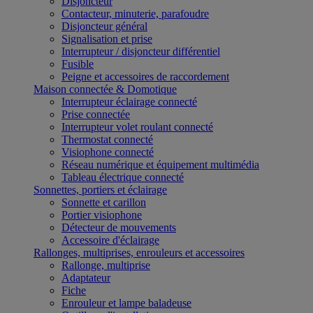
Disjoncteur
Contacteur, minuterie, parafoudre
Disjoncteur général
Signalisation et prise
Interrupteur / disjoncteur différentiel
Fusible
Peigne et accessoires de raccordement
Maison connectée & Domotique
Interrupteur éclairage connecté
Prise connectée
Interrupteur volet roulant connecté
Thermostat connecté
Visiophone connecté
Réseau numérique et équipement multimédia
Tableau électrique connecté
Sonnettes, portiers et éclairage
Sonnette et carillon
Portier visiophone
Détecteur de mouvements
Accessoire d'éclairage
Rallonges, multiprises, enrouleurs et accessoires
Rallonge, multiprise
Adaptateur
Fiche
Enrouleur et lampe baladeuse