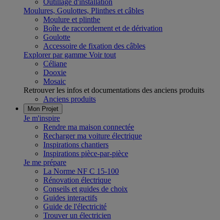
Outillage d'installation
Moulures, Goulottes, Plinthes et câbles
Moulure et plinthe
Boîte de raccordement et de dérivation
Goulotte
Accessoire de fixation des câbles
Explorer par gamme
Voir tout
Céliane
Dooxie
Mosaic
Retrouver les infos et documentations des anciens produits
Anciens produits
Mon Projet
Je m'inspire
Rendre ma maison connectée
Recharger ma voiture électrique
Inspirations chantiers
Inspirations pièce-par-pièce
Je me prépare
La Norme NF C 15-100
Rénovation électrique
Conseils et guides de choix
Guides interactifs
Guide de l'électricité
Trouver un électricien