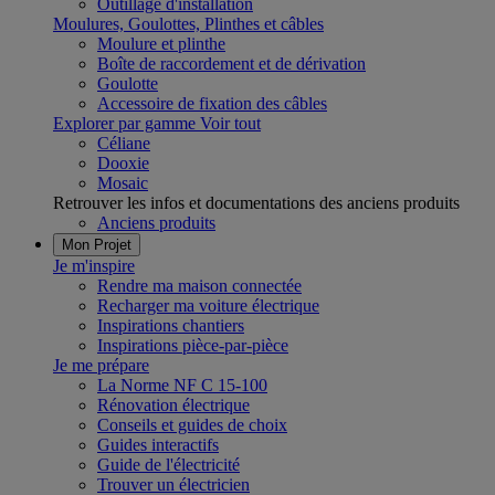
Outillage d'installation
Moulures, Goulottes, Plinthes et câbles
Moulure et plinthe
Boîte de raccordement et de dérivation
Goulotte
Accessoire de fixation des câbles
Explorer par gamme
Voir tout
Céliane
Dooxie
Mosaic
Retrouver les infos et documentations des anciens produits
Anciens produits
Mon Projet
Je m'inspire
Rendre ma maison connectée
Recharger ma voiture électrique
Inspirations chantiers
Inspirations pièce-par-pièce
Je me prépare
La Norme NF C 15-100
Rénovation électrique
Conseils et guides de choix
Guides interactifs
Guide de l'électricité
Trouver un électricien