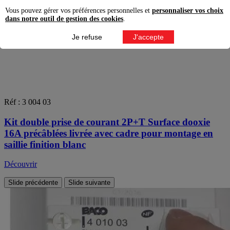
Vous pouvez gérer vos préférences personnelles et
personnaliser vos choix
dans notre outil de gestion des cookies
.
Je refuse
J'accepte
Réf : 3 004 03
Kit double prise de courant 2P+T Surface dooxie
16A précâblées livrée avec cadre pour montage en
saillie finition blanc
Découvrir
Slide précédente
Slide suivante