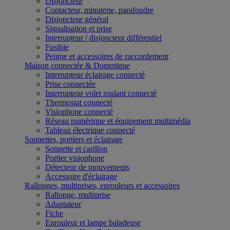
Disjoncteur
Contacteur, minuterie, parafoudre
Disjoncteur général
Signalisation et prise
Interrupteur / disjoncteur différentiel
Fusible
Peigne et accessoires de raccordement
Maison connectée & Domotique
Interrupteur éclairage connecté
Prise connectée
Interrupteur volet roulant connecté
Thermostat connecté
Visiophone connecté
Réseau numérique et équipement multimédia
Tableau électrique connecté
Sonnettes, portiers et éclairage
Sonnette et carillon
Portier visiophone
Détecteur de mouvements
Accessoire d'éclairage
Rallonges, multiprises, enrouleurs et accessoires
Rallonge, multiprise
Adaptateur
Fiche
Enrouleur et lampe baladeuse