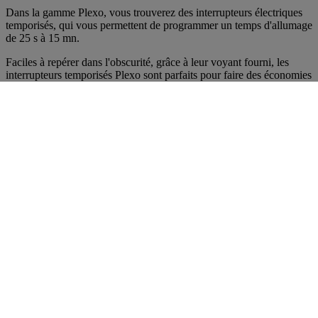
Dans la gamme Plexo, vous trouverez des interrupteurs électriques
temporisés, qui vous permettent de programmer un temps d'allumage
de 25 s à 15 mn.
Faciles à repérer dans l'obscurité, grâce à leur voyant fourni, les
interrupteurs temporisés Plexo sont parfaits pour faire des économies
d'énergie !
Voir le produit