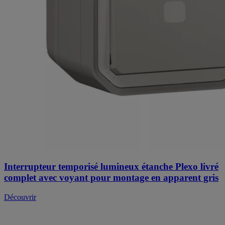
Interrupteur temporisé lumineux étanche Plexo livré
complet avec voyant pour montage en apparent gris
Découvrir