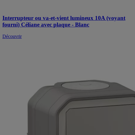
Interrupteur ou va-et-vient lumineux 10A (voyant
fourni) Céliane avec plaque - Blanc
Découvrir