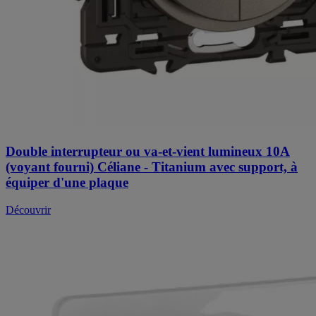
Double interrupteur ou va-et-vient lumineux 10A
(voyant fourni) Céliane - Titanium avec support, à
équiper d'une plaque
Découvrir