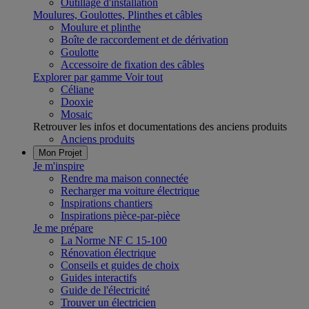
Outillage d'installation
Moulures, Goulottes, Plinthes et câbles
Moulure et plinthe
Boîte de raccordement et de dérivation
Goulotte
Accessoire de fixation des câbles
Explorer par gamme
Voir tout
Céliane
Dooxie
Mosaic
Retrouver les infos et documentations des anciens produits
Anciens produits
Mon Projet
Je m'inspire
Rendre ma maison connectée
Recharger ma voiture électrique
Inspirations chantiers
Inspirations pièce-par-pièce
Je me prépare
La Norme NF C 15-100
Rénovation électrique
Conseils et guides de choix
Guides interactifs
Guide de l'électricité
Trouver un électricien