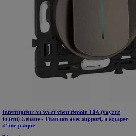
Interrupteur ou va-et-vient témoin 10A (voyant
fourni) Céliane - Titanium avec support, à équiper
d'une plaque