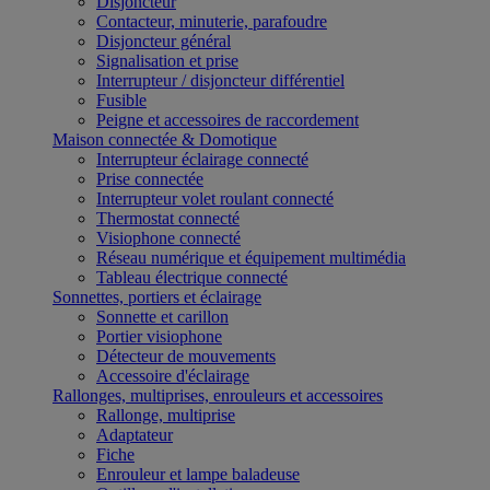
Disjoncteur
Contacteur, minuterie, parafoudre
Disjoncteur général
Signalisation et prise
Interrupteur / disjoncteur différentiel
Fusible
Peigne et accessoires de raccordement
Maison connectée & Domotique
Interrupteur éclairage connecté
Prise connectée
Interrupteur volet roulant connecté
Thermostat connecté
Visiophone connecté
Réseau numérique et équipement multimédia
Tableau électrique connecté
Sonnettes, portiers et éclairage
Sonnette et carillon
Portier visiophone
Détecteur de mouvements
Accessoire d'éclairage
Rallonges, multiprises, enrouleurs et accessoires
Rallonge, multiprise
Adaptateur
Fiche
Enrouleur et lampe baladeuse