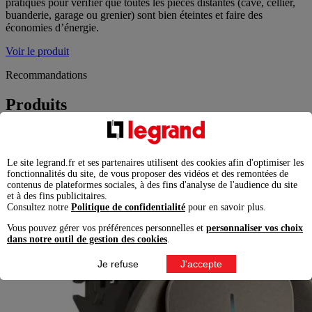
pratiques pour vérifier que toutes les pièces distantes (cave, cellier,
buanderie, garage ou grenier) sont bien éteintes et faire des
économies d’énergie.
Voir le produit
Recommandations
Produits
Le site legrand.fr et ses partenaires utilisent des cookies afin d'optimiser les
fonctionnalités du site, de vous proposer des vidéos et des remontées de
contenus de plateformes sociales, à des fins d'analyse de l'audience du site
et à des fins publicitaires.
Consultez notre
Politique de confidentialité
pour en savoir plus.
Vous pouvez gérer vos préférences personnelles et
personnaliser vos choix
dans notre outil de gestion des cookies
.
Je refuse
J'accepte