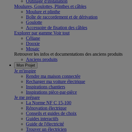
Outillage d'installation
Moulures, Goulottes, Plinthes et câbles
Moulure et plinthe
Boîte de raccordement et de dérivation
Goulotte
Accessoire de fixation des câbles
Explorer par gamme
Voir tout
Céliane
Dooxie
Mosaic
Retrouver les infos et documentations des anciens produits
Anciens produits
Mon Projet
Je m'inspire
Rendre ma maison connectée
Recharger ma voiture électrique
Inspirations chantiers
Inspirations pièce-par-pièce
Je me prépare
La Norme NF C 15-100
Rénovation électrique
Conseils et guides de choix
Guides interactifs
Guide de l'électricité
Trouver un électricien