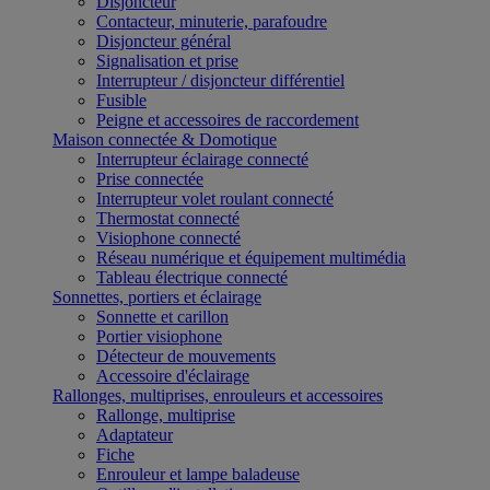
Disjoncteur
Contacteur, minuterie, parafoudre
Disjoncteur général
Signalisation et prise
Interrupteur / disjoncteur différentiel
Fusible
Peigne et accessoires de raccordement
Maison connectée & Domotique
Interrupteur éclairage connecté
Prise connectée
Interrupteur volet roulant connecté
Thermostat connecté
Visiophone connecté
Réseau numérique et équipement multimédia
Tableau électrique connecté
Sonnettes, portiers et éclairage
Sonnette et carillon
Portier visiophone
Détecteur de mouvements
Accessoire d'éclairage
Rallonges, multiprises, enrouleurs et accessoires
Rallonge, multiprise
Adaptateur
Fiche
Enrouleur et lampe baladeuse