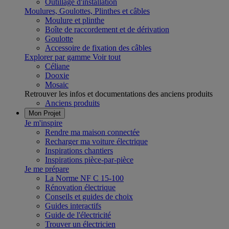
Outillage d'installation
Moulures, Goulottes, Plinthes et câbles
Moulure et plinthe
Boîte de raccordement et de dérivation
Goulotte
Accessoire de fixation des câbles
Explorer par gamme
Voir tout
Céliane
Dooxie
Mosaic
Retrouver les infos et documentations des anciens produits
Anciens produits
Mon Projet
Je m'inspire
Rendre ma maison connectée
Recharger ma voiture électrique
Inspirations chantiers
Inspirations pièce-par-pièce
Je me prépare
La Norme NF C 15-100
Rénovation électrique
Conseils et guides de choix
Guides interactifs
Guide de l'électricité
Trouver un électricien