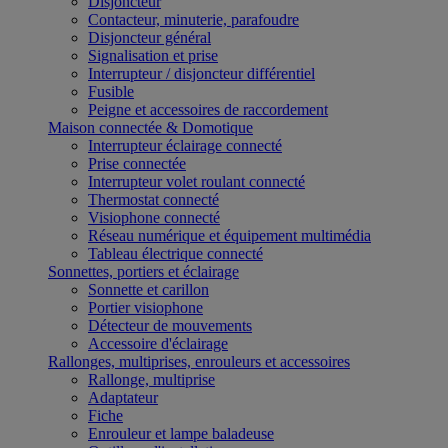
Disjoncteur
Contacteur, minuterie, parafoudre
Disjoncteur général
Signalisation et prise
Interrupteur / disjoncteur différentiel
Fusible
Peigne et accessoires de raccordement
Maison connectée & Domotique
Interrupteur éclairage connecté
Prise connectée
Interrupteur volet roulant connecté
Thermostat connecté
Visiophone connecté
Réseau numérique et équipement multimédia
Tableau électrique connecté
Sonnettes, portiers et éclairage
Sonnette et carillon
Portier visiophone
Détecteur de mouvements
Accessoire d'éclairage
Rallonges, multiprises, enrouleurs et accessoires
Rallonge, multiprise
Adaptateur
Fiche
Enrouleur et lampe baladeuse