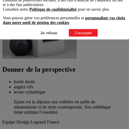
contenus de plateformes sociales, à des fins d'analyse de l'audience du site
et à des fins publicitaires.
Consultez notre
Politique de confidentialité
pour en savoir plus.
Vous pouvez gérer vos préférences personnelles et
personnaliser vos choix
dans notre outil de gestion des cookies
.
Je refuse
J'accepte
Donner de la perspective
bords droits
angles vifs
levier cylindrique
Epure est la réponse aux esthètes en quête de
minimalisme et de style contemporain. Son esthétique
brute sublime l’essentiel.
Equipe Design
Legrand France