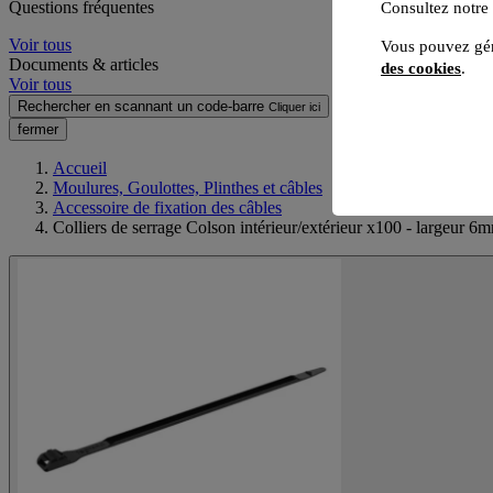
Questions fréquentes
Consultez notre
Voir tous
Vous pouvez gér
Documents & articles
des cookies
.
Voir tous
Rechercher en scannant un code-barre
Cliquer ici
fermer
Accueil
Moulures, Goulottes, Plinthes et câbles
Accessoire de fixation des câbles
Colliers de serrage Colson intérieur/extérieur x100 - largeur 