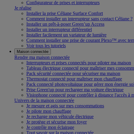
Configurateur de prises et interrupteurs
Je réalise
Installer la prise Céliane Surface Confort
Comment installer un interrupteur sans contact Céliane ?
Installer un prêt-à-poser Green’up Access
Installer un interrupteur différentiel
Installer facilement un variateur de lumière
Comment installer une prise de courant Plexo™ avec terr
Voir tous les tutoriels
Maison connectée
Rendre ma maison connectée
Interrupteurs et prises connectés pour piloter ma maison
Tableau électrique connecté pour maîtriser mes consomm
Pack sécurité connectée pour sécuriser ma maison
Thermostat connecté pour maîtriser mon chauffage
Pack connecté photovoltaïque pour gérer mon énergie sol
Prise Green'up pour recharger ma voiture électrique
Visiophone connecté pour contrôler à distance l'accès à
Univers de la maison connectée
Je mesure et agis sur mes consommations
Je pilote mon chauffage
Je recharge mon véhicule électrique
Je protège et sécurise mon foyer
Je contrôle mon éclairage
Tout savoir sur la maison connectée