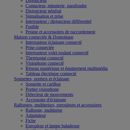
Disjoncteur
Contacteur, minuterie, parafoudre
Disjoncteur général
Signalisation et prise
Interrupteur / disjoncteur différentiel
Fusible
Peigne et accessoires de raccordement
Maison connectée & Domotique
Interrupteur éclairage connecté
Prise connectée
Interrupteur volet roulant connecté
Thermostat connecté
Visiophone connecté
Réseau numérique et équipement multimédia
Tableau électrique connecté
Sonnettes, portiers et éclairage
Sonnette et carillon
Portier visiophone
Détecteur de mouvements
Accessoire d'éclairage
Rallonges, multiprises, enrouleurs et accessoires
Rallonge, multiprise
Adaptateur
Fiche
Enrouleur et lampe baladeuse