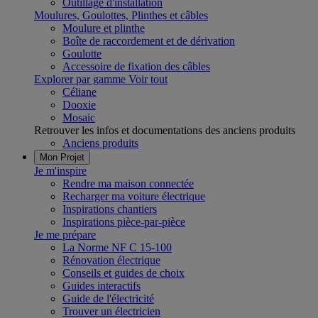
Outillage d'installation
Moulures, Goulottes, Plinthes et câbles
Moulure et plinthe
Boîte de raccordement et de dérivation
Goulotte
Accessoire de fixation des câbles
Explorer par gamme
Voir tout
Céliane
Dooxie
Mosaic
Retrouver les infos et documentations des anciens produits
Anciens produits
Mon Projet
Je m'inspire
Rendre ma maison connectée
Recharger ma voiture électrique
Inspirations chantiers
Inspirations pièce-par-pièce
Je me prépare
La Norme NF C 15-100
Rénovation électrique
Conseils et guides de choix
Guides interactifs
Guide de l'électricité
Trouver un électricien