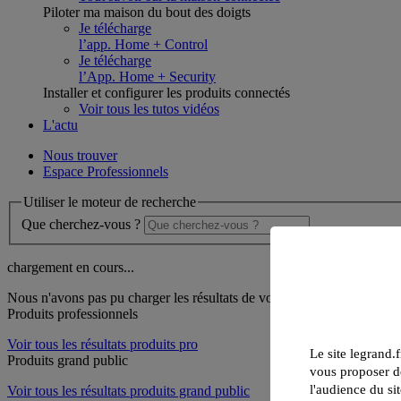
Piloter ma maison du bout des doigts
Je télécharge
l’app. Home + Control
Je télécharge
l’App. Home + Security
Installer et configurer les produits connectés
Voir tous les tutos vidéos
L'actu
Nous trouver
Espace Professionnels
Utiliser le moteur de recherche
Que cherchez-vous ?
chargement en cours...
Nous n'avons pas pu charger les résultats de votre recherche
Produits professionnels
Voir tous les résultats produits pro
Le site legrand.f
Produits grand public
vous proposer de
l'audience du sit
Voir tous les résultats produits grand public