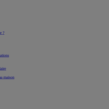
e ?
ations
aire
 ma maison