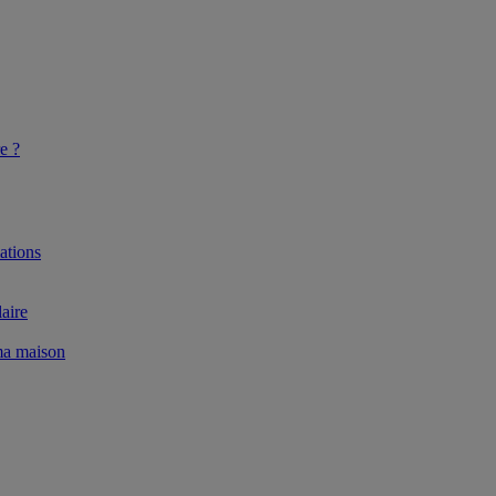
e ?
ations
aire
 ma maison