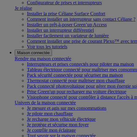
Configurateur de prises et interrupteurs
Je réalise
Installer la prise Céliane Surface Confort
Comment installer un interrupteur sans contact Céliane ?
Installer un prêt-à-poser Green’up Access
Installer un interrupteur différentiel
Installer facilement un variateur de lumière
Comment installer une prise de courant Plexo™ avec terr
Voir tous les tutoriels
Maison connectée
Rendre ma maison connectée
Interrupteurs et prises connectés pour piloter ma maison
Tableau électrique connecté pour maîtriser mes consomm
Pack sécurité connectée pour sécuriser ma maison
Thermostat connecté pour maîtriser mon chauffage
Pack connecté photovoltaïque pour gérer mon énergie sol
Prise Green'up pour recharger ma voiture électrique
Visiophone connecté pour contrôler à distance l'accès à
Univers de la maison connectée
Je mesure et agis sur mes consommations
Je pilote mon chauffage
Je recharge mon véhicule électrique
Je protège et sécurise mon foyer
Je contrôle mon éclairage
Tout savoir sur la maison connectée