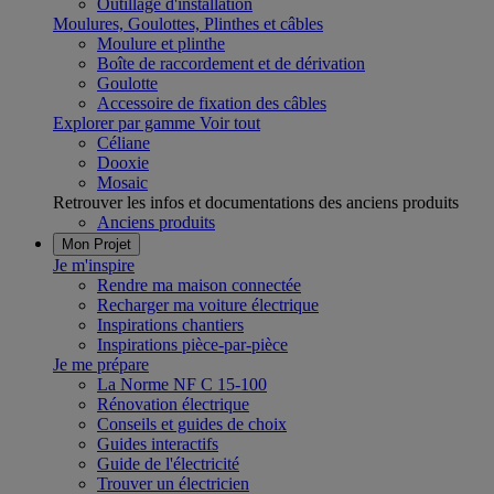
Outillage d'installation
Moulures, Goulottes, Plinthes et câbles
Moulure et plinthe
Boîte de raccordement et de dérivation
Goulotte
Accessoire de fixation des câbles
Explorer par gamme
Voir tout
Céliane
Dooxie
Mosaic
Retrouver les infos et documentations des anciens produits
Anciens produits
Mon Projet
Je m'inspire
Rendre ma maison connectée
Recharger ma voiture électrique
Inspirations chantiers
Inspirations pièce-par-pièce
Je me prépare
La Norme NF C 15-100
Rénovation électrique
Conseils et guides de choix
Guides interactifs
Guide de l'électricité
Trouver un électricien