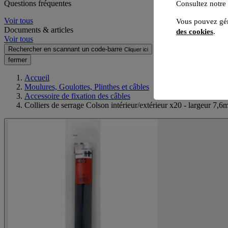
Questions fréquentes
Consultez notre
Voir tous
Vous pouvez gér
Documents & articles
des cookies
.
Voir tous
Rechercher en scannant un code-barre
Cliquer ici
fermer
Accueil
Moulures, Goulottes, Plinthes et câbles
Accessoire de fixation des câbles
Colliers de serrage Colson intérieur/extérieur x20 - largeur 7