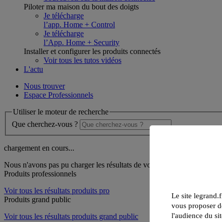
Piloter ma maison du bout des doigts
Je télécharge
l’app. Home + Control
Je télécharge
l’App. Home + Security
Installer et configurer les produits connectés
Voir tous les tutos vidéos
L'actu
Nous trouver
Espace Professionnels
Utiliser le moteur de recherche
Que cherchez-vous ?
chargement en cours...
Nous n'avons pas pu charger les résultats de votre recherche
Produits professionnels
Voir tous les résultats produits pro
Le site legrand.f
Produits grand public
vous proposer de
l'audience du sit
Voir tous les résultats produits grand public