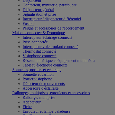
Disjoncteur
Contacteur, minuterie, parafoudre
Disjoncteur général
Signalisation et prise
Interrupteur / disjoncteur différentiel
Fusible
Peigne et accessoires de raccordement
Maison connectée & Domotique
Interrupteur éclairage connecté
Prise connectée
Interrupteur volet roulant connecté
Thermostat connecté
Visiophone connecté
Réseau numérique et équipement multimédia
Tableau électrique connecté
Sonnettes, portiers et éclairage
Sonnette et carillon
Portier visiophone
Détecteur de mouvements
Accessoire d'éclairage
Rallonges, multiprises, enrouleurs et accessoires
Rallonge, multiprise
Adaptateur
Fiche
Enrouleur et lampe baladeuse