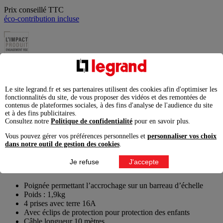
Prix conseillé TTC
éco-contribution incluse
Ajouter à la liste
Enlever de la liste
Garantie légale 2 ans,
à exercer pour un consommateur auprès
Le site legrand.fr et ses partenaires utilisent des cookies afin d'optimiser les
de l'enseigne ou du site marchand auprès duquel il a acheté le
fonctionnalités du site, de vous proposer des vidéos et des remontées de
produit.
contenus de plateformes sociales, à des fins d'analyse de l'audience du site
et à des fins publicitaires.
Consultez notre
Politique de confidentialité
pour en savoir plus.
Ajouter au comparateur
Imprimer
Vous pouvez gérer vos préférences personnelles et
personnaliser vos choix
Télécharger
dans notre outil de gestion des cookies
.
Je refuse
J'accepte
Caractéristiques produit
Poignée permettant l’accrochage sur un barreau d’échelle
Poids : 1,9kg
4 prises avec terre 16A
Avec éclips de protection pour protection des enfants
Câble longueur 10 mètres