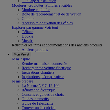
Outillage d'installation
Moulures, Goulottes, Plinthes et câbles
Moulure et plinthe
Boîte de raccordement et de dérivation
Goulotte
Accessoire de fixation des câbles
Explorer par gamme
Voir tout
Céliane
Dooxie
Mosaic
Retrouver les infos et documentations des anciens produits
Anciens produits
Mon Projet
Je m'inspire
Rendre ma maison connectée
Recharger ma voiture électrique
Inspirations chantiers
Inspirations pièce-par-pièce
Je me prépare
La Norme NF C 15-100
Rénovation électrique
Conseils et guides de choix
Guides interactifs
Guide de l'électricité
Trouver un électricien