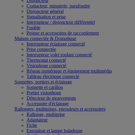
Disjoncteur
Contacteur, minuterie, parafoudre
Disjoncteur général
Signalisation et prise
Interrupteur / disjoncteur différentiel
Fusible
Peigne et accessoires de raccordement
Maison connectée & Domotique
Interrupteur éclairage connecté
Prise connectée
Interrupteur volet roulant connecté
Thermostat connecté
Visiophone connecté
Réseau numérique et équipement multimédia
Tableau électrique connecté
Sonnettes, portiers et éclairage
Sonnette et carillon
Portier visiophone
Détecteur de mouvements
Accessoire d'éclairage
Rallonges, multiprises, enrouleurs et accessoires
Rallonge, multiprise
Adaptateur
Fiche
Enrouleur et lampe baladeuse