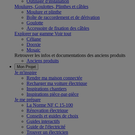
Outillage d'installation
Moulures, Goulottes, Plinthes et câbles
Moulure et plinthe
Boîte de raccordement et de dérivation
Goulotte
Accessoire de fixation des câbles
Explorer par gamme
Voir tout
Céliane
Dooxie
Mosaic
Retrouver les infos et documentations des anciens produits
Anciens produits
Mon Projet
Je m'inspire
Rendre ma maison connectée
Recharger ma voiture électrique
Inspirations chantiers
Inspirations pièce-par-pièce
Je me prépare
La Norme NF C 15-100
Rénovation électrique
Conseils et guides de choix
Guides interactifs
Guide de l'électricité
Trouver un électricien