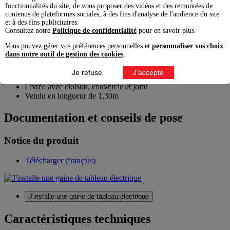
Télécharger
fonctionnalités du site, de vous proposer des vidéos et des remontées de
contenus de plateformes sociales, à des fins d'analyse de l'audience du site
et à des fins publicitaires.
Caractéristiques produit
Consultez notre
Politique de confidentialité
pour en savoir plus.
Vous pouvez gérer vos préférences personnelles et
personnaliser vos choix
La GTL regroupe l'ensemble des équipements de protection,
dans notre outil de gestion des cookies
.
de commande et de communication du logement : disjoncteur
d'abonné, tableau électrique, coffret multmédia…
Je refuse
J'accepte
Fixation directe des coffrets 13 modules sur la goulotte
Livrée avec cloison, couvercle et joint
Vendu en longueur de 1,30m
Documentation et conseils de pose
Notice du produit
Télécharger (français)
J'installe une gaine de tableau électrique
Caractéristiques techniques