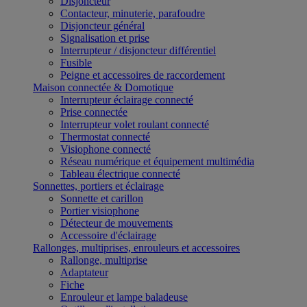
Disjoncteur
Contacteur, minuterie, parafoudre
Disjoncteur général
Signalisation et prise
Interrupteur / disjoncteur différentiel
Fusible
Peigne et accessoires de raccordement
Maison connectée & Domotique
Interrupteur éclairage connecté
Prise connectée
Interrupteur volet roulant connecté
Thermostat connecté
Visiophone connecté
Réseau numérique et équipement multimédia
Tableau électrique connecté
Sonnettes, portiers et éclairage
Sonnette et carillon
Portier visiophone
Détecteur de mouvements
Accessoire d'éclairage
Rallonges, multiprises, enrouleurs et accessoires
Rallonge, multiprise
Adaptateur
Fiche
Enrouleur et lampe baladeuse