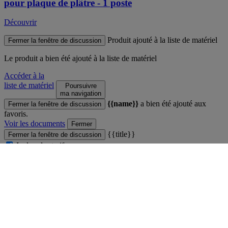
pour plaque de plâtre - 1 poste
Découvrir
Produit ajouté à la liste de matériel
Fermer la fenêtre de discussion
Le produit
a bien été ajouté à la liste de matériel
Accéder à la
liste de matériel
Poursuivre
ma navigation
{{name}}
a bien été ajouté aux
Fermer la fenêtre de discussion
favoris.
Voir les documents
Fermer
{{title}}
Fermer la fenêtre de discussion
Inclure les tarifs
{{label}}
Fermer
Comparateur
Fermer la fenêtre de discussion
Vous ne pouvez pas comparer plus de 4 produits
Voir le comparateur
Fermer
Produit ajouté au comparateur
Fermer la fenêtre de discussion
Voir le comparateur
Voir le comparateur
Fermer