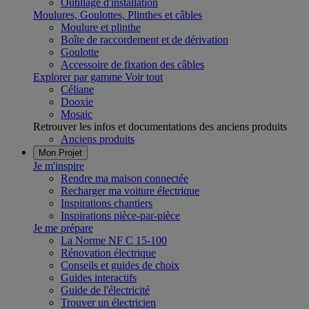
Outillage d'installation
Moulures, Goulottes, Plinthes et câbles
Moulure et plinthe
Boîte de raccordement et de dérivation
Goulotte
Accessoire de fixation des câbles
Explorer par gamme
Voir tout
Céliane
Dooxie
Mosaic
Retrouver les infos et documentations des anciens produits
Anciens produits
Mon Projet
Je m'inspire
Rendre ma maison connectée
Recharger ma voiture électrique
Inspirations chantiers
Inspirations pièce-par-pièce
Je me prépare
La Norme NF C 15-100
Rénovation électrique
Conseils et guides de choix
Guides interactifs
Guide de l'électricité
Trouver un électricien