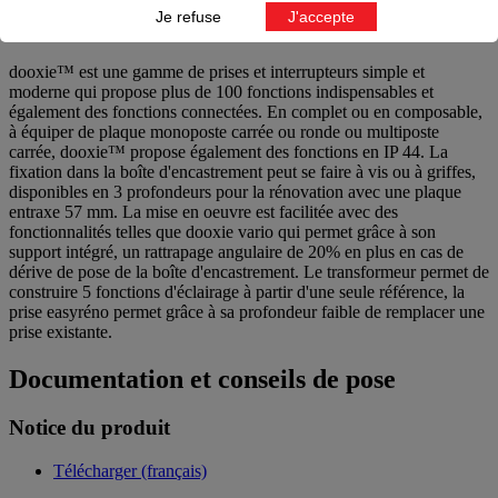
Je refuse
J'accepte
Information sur la gamme
dooxie™ est une gamme de prises et interrupteurs simple et
moderne qui propose plus de 100 fonctions indispensables et
également des fonctions connectées. En complet ou en composable,
à équiper de plaque monoposte carrée ou ronde ou multiposte
carrée, dooxie™ propose également des fonctions en IP 44. La
fixation dans la boîte d'encastrement peut se faire à vis ou à griffes,
disponibles en 3 profondeurs pour la rénovation avec une plaque
entraxe 57 mm. La mise en oeuvre est facilitée avec des
fonctionnalités telles que dooxie vario qui permet grâce à son
support intégré, un rattrapage angulaire de 20% en plus en cas de
dérive de pose de la boîte d'encastrement. Le transformeur permet de
construire 5 fonctions d'éclairage à partir d'une seule référence, la
prise easyréno permet grâce à sa profondeur faible de remplacer une
prise existante.
Documentation et conseils de pose
Notice du produit
Télécharger (français)