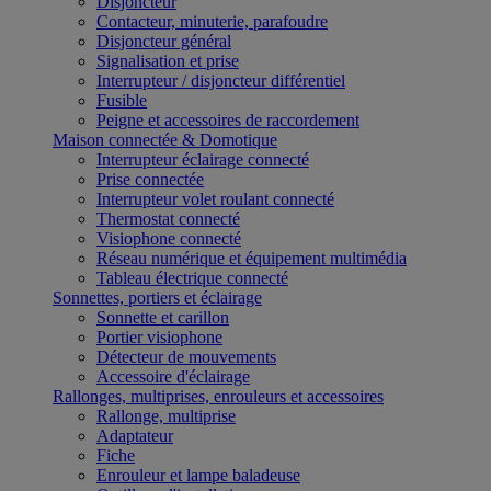
Disjoncteur
Contacteur, minuterie, parafoudre
Disjoncteur général
Signalisation et prise
Interrupteur / disjoncteur différentiel
Fusible
Peigne et accessoires de raccordement
Maison connectée & Domotique
Interrupteur éclairage connecté
Prise connectée
Interrupteur volet roulant connecté
Thermostat connecté
Visiophone connecté
Réseau numérique et équipement multimédia
Tableau électrique connecté
Sonnettes, portiers et éclairage
Sonnette et carillon
Portier visiophone
Détecteur de mouvements
Accessoire d'éclairage
Rallonges, multiprises, enrouleurs et accessoires
Rallonge, multiprise
Adaptateur
Fiche
Enrouleur et lampe baladeuse